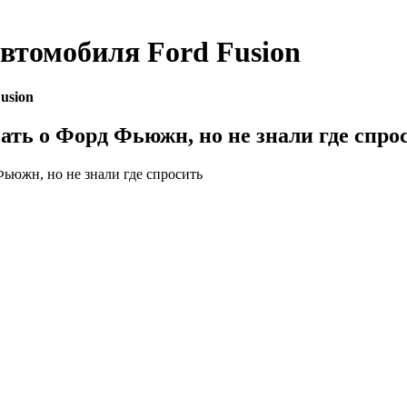
автомобиля
Ford Fusion
usion
нать о Форд Фьюжн, но не знали где спро
Фьюжн, но не знали где спросить