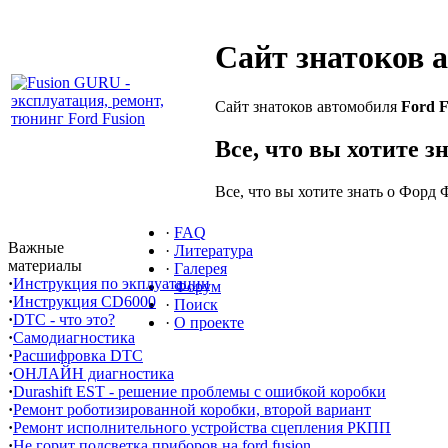
Сайт знатоков 
Сайт знатоков автомобиля
Ford F
Все, что вы хотите з
Все, что вы хотите знать о Форд 
·
FAQ
Важные
·
Литература
материалы
·
Галерея
·
Инструкция по экплуатации
·
Форум
·
Инструкция CD6000
·
Поиск
·
DTC - что это?
·
О проекте
·
Самодиагностика
·
Расшифровка DTC
·
ОНЛАЙН диагностика
·
Durashift EST - решение проблемы с ошибкой коробки
·
Ремонт роботизированной коробки, второй вариант
·
Ремонт исполнительного устройства сцепления РКПП
·
Не горит подсветка приборов на ford fusion