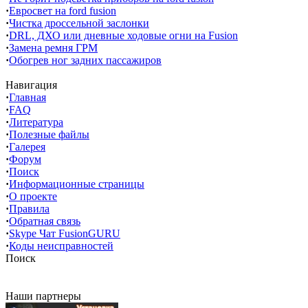
·
Евросвет на ford fusion
·
Чистка дроссельной заслонки
·
DRL, ДХО или дневные ходовые огни на Fusion
·
Замена ремня ГРМ
·
Обогрев ног задних пассажиров
Навигация
·
Главная
·
FAQ
·
Литература
·
Полезные файлы
·
Галерея
·
Форум
·
Поиск
·
Информационные страницы
·
О проекте
·
Правила
·
Обратная связь
·
Skype Чат FusionGURU
·
Коды неисправностей
Поиск
Наши партнеры