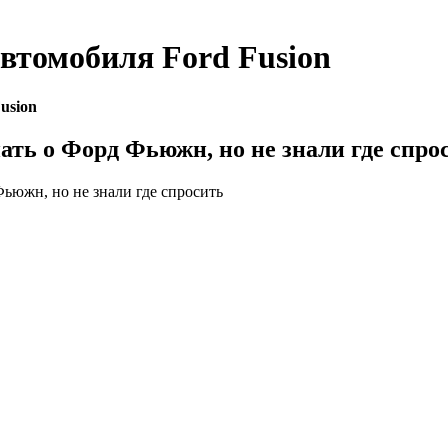
автомобиля
Ford Fusion
usion
нать о Форд Фьюжн, но не знали где спро
Фьюжн, но не знали где спросить