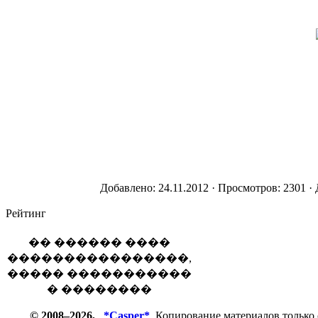
Добавлено: 24.11.2012 · Просмотров: 2301 ·
Рейтинг
�� ������ ����
����������������,
����� �����������
� ��������
© 2008–2026,
*Casper*
Копирование материалов только 