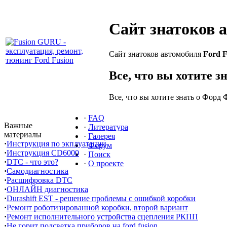
Сайт знатоков 
Сайт знатоков автомобиля
Ford F
Все, что вы хотите з
Все, что вы хотите знать о Форд 
·
FAQ
Важные
·
Литература
материалы
·
Галерея
·
Инструкция по экплуатации
·
Форум
·
Инструкция CD6000
·
Поиск
·
DTC - что это?
·
О проекте
·
Самодиагностика
·
Расшифровка DTC
·
ОНЛАЙН диагностика
·
Durashift EST - решение проблемы с ошибкой коробки
·
Ремонт роботизированной коробки, второй вариант
·
Ремонт исполнительного устройства сцепления РКПП
·
Не горит подсветка приборов на ford fusion