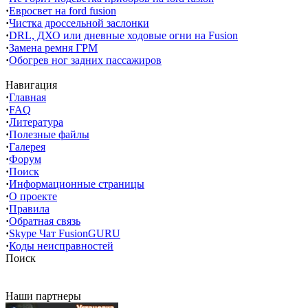
·
Евросвет на ford fusion
·
Чистка дроссельной заслонки
·
DRL, ДХО или дневные ходовые огни на Fusion
·
Замена ремня ГРМ
·
Обогрев ног задних пассажиров
Навигация
·
Главная
·
FAQ
·
Литература
·
Полезные файлы
·
Галерея
·
Форум
·
Поиск
·
Информационные страницы
·
О проекте
·
Правила
·
Обратная связь
·
Skype Чат FusionGURU
·
Коды неисправностей
Поиск
Наши партнеры