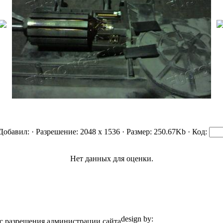
 Добавил:
· Разрешение: 2048 x 1536 · Размер: 250.67Kb · Код:
Нет данных для оценки.
design by:
ZZL.spb.ru
с разрешения администрации сайта