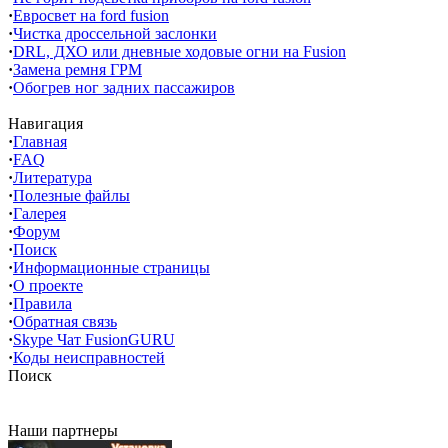
·
Евросвет на ford fusion
·
Чистка дроссельной заслонки
·
DRL, ДХО или дневные ходовые огни на Fusion
·
Замена ремня ГРМ
·
Обогрев ног задних пассажиров
Навигация
·
Главная
·
FAQ
·
Литература
·
Полезные файлы
·
Галерея
·
Форум
·
Поиск
·
Информационные страницы
·
О проекте
·
Правила
·
Обратная связь
·
Skype Чат FusionGURU
·
Коды неисправностей
Поиск
Наши партнеры