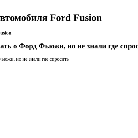
автомобиля
Ford Fusion
usion
нать о Форд Фьюжн, но не знали где спро
Фьюжн, но не знали где спросить