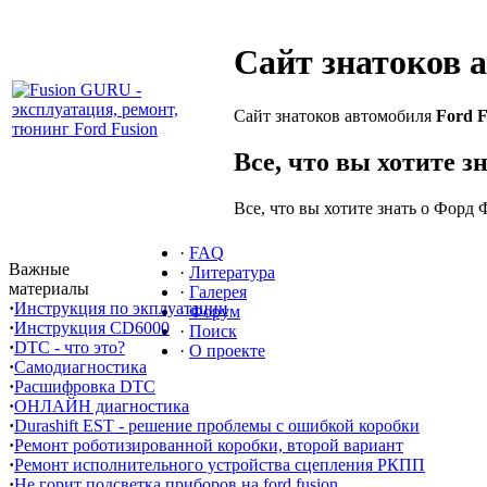
Сайт знатоков 
Сайт знатоков автомобиля
Ford F
Все, что вы хотите з
Все, что вы хотите знать о Форд 
·
FAQ
Важные
·
Литература
материалы
·
Галерея
·
Инструкция по экплуатации
·
Форум
·
Инструкция CD6000
·
Поиск
·
DTC - что это?
·
О проекте
·
Самодиагностика
·
Расшифровка DTC
·
ОНЛАЙН диагностика
·
Durashift EST - решение проблемы с ошибкой коробки
·
Ремонт роботизированной коробки, второй вариант
·
Ремонт исполнительного устройства сцепления РКПП
·
Не горит подсветка приборов на ford fusion