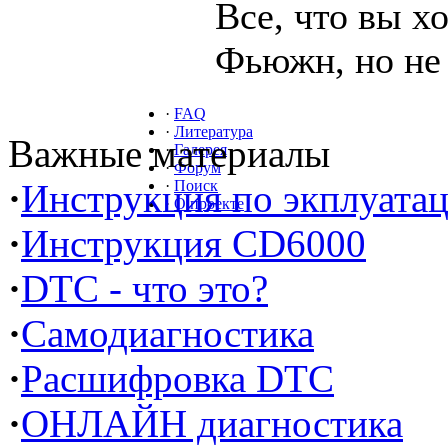
Все, что вы х
Фьюжн, но не 
·
FAQ
·
Литература
Важные материалы
·
Галерея
·
Форум
·
Инструкция по экплуата
·
Поиск
·
О проекте
·
Инструкция CD6000
·
DTC - что это?
·
Самодиагностика
·
Расшифровка DTC
·
ОНЛАЙН диагностика