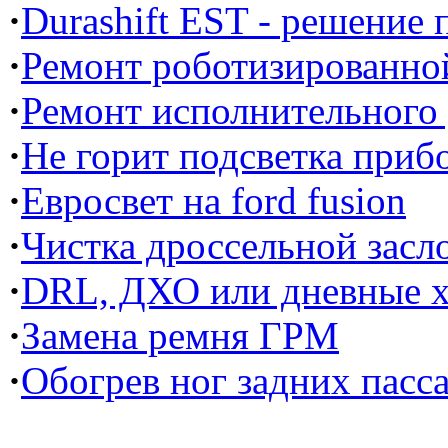
·
Durashift EST - решение
·
Ремонт роботизированной
·
Ремонт исполнительного
·
Не горит подсветка прибо
·
Евросвет на ford fusion
·
Чистка дроссельной засл
·
DRL, ДХО или дневные х
·
Замена ремня ГРМ
·
Обогрев ног задних пасс