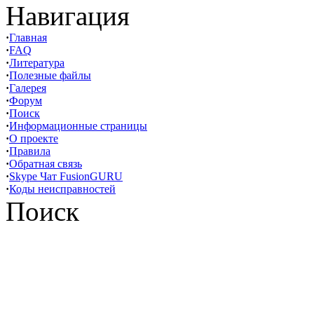
Навигация
·
Главная
·
FAQ
·
Литература
·
Полезные файлы
·
Галерея
·
Форум
·
Поиск
·
Информационные страницы
·
О проекте
·
Правила
·
Обратная связь
·
Skype Чат FusionGURU
·
Коды неисправностей
Поиск