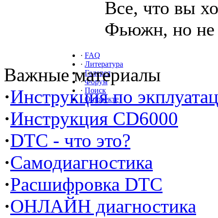
Все, что вы х
Фьюжн, но не 
·
FAQ
·
Литература
Важные материалы
·
Галерея
·
Форум
·
Инструкция по экплуата
·
Поиск
·
О проекте
·
Инструкция CD6000
·
DTC - что это?
·
Самодиагностика
·
Расшифровка DTC
·
ОНЛАЙН диагностика