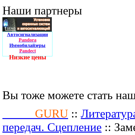
Наши партнеры
Автосигнализации
Pandora
Иммобилайзеры
Pandect
Низкие цены
Вы тоже можете стать на
Fusion
GURU
::
Литератур
передач. Сцепление
:: Зам