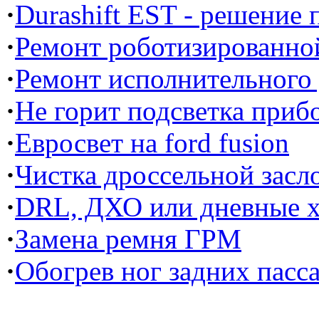
·
Durashift EST - решение
·
Ремонт роботизированной
·
Ремонт исполнительного
·
Не горит подсветка прибо
·
Евросвет на ford fusion
·
Чистка дроссельной засл
·
DRL, ДХО или дневные х
·
Замена ремня ГРМ
·
Обогрев ног задних пасс