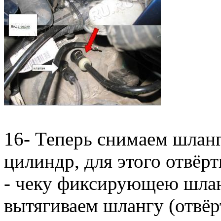
16- Теперь снимаем шлан
цилиндр, для этого отвёр
- чеку фиксирующею шлан
вытягиваем шлангу (отвёр