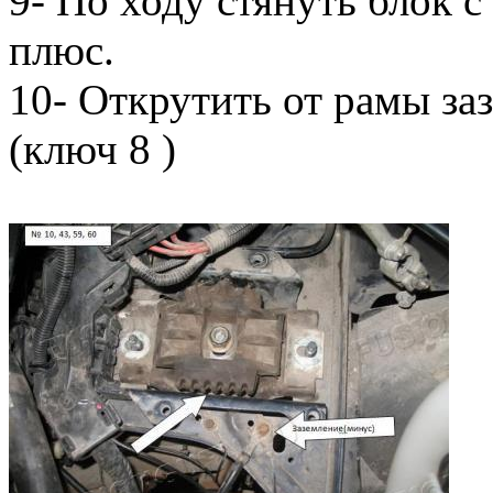
9- По ходу стянуть блок 
плюс.
10- Открутить от рамы за
(ключ 8 )