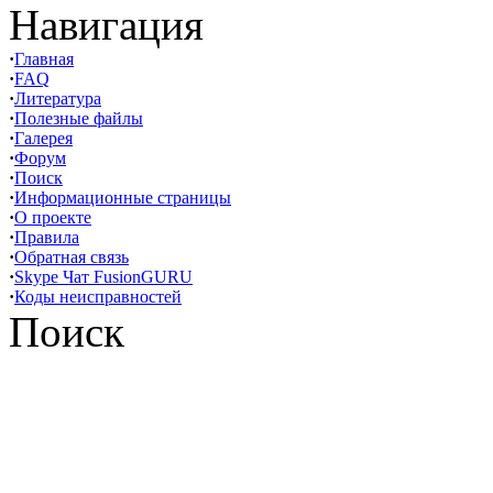
Навигация
·
Главная
·
FAQ
·
Литература
·
Полезные файлы
·
Галерея
·
Форум
·
Поиск
·
Информационные страницы
·
О проекте
·
Правила
·
Обратная связь
·
Skype Чат FusionGURU
·
Коды неисправностей
Поиск