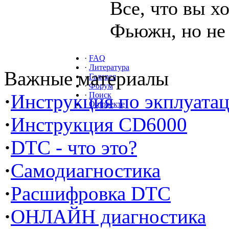
Все, что вы х
Фьюжн, но не 
·
FAQ
·
Литература
Важные материалы
·
Галерея
·
Форум
·
Инструкция по экплуата
·
Поиск
·
О проекте
·
Инструкция CD6000
·
DTC - что это?
·
Самодиагностика
·
Расшифровка DTC
·
ОНЛАЙН диагностика