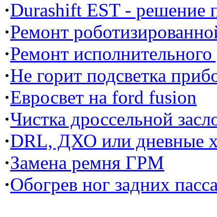
·
Durashift EST - решение
·
Ремонт роботизированной
·
Ремонт исполнительного
·
Не горит подсветка прибо
·
Евросвет на ford fusion
·
Чистка дроссельной засл
·
DRL, ДХО или дневные х
·
Замена ремня ГРМ
·
Обогрев ног задних пасс