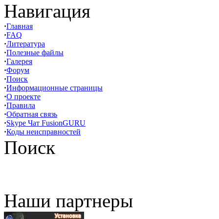
Навигация
·
Главная
·
FAQ
·
Литература
·
Полезные файлы
·
Галерея
·
Форум
·
Поиск
·
Информационные страницы
·
О проекте
·
Правила
·
Обратная связь
·
Skype Чат FusionGURU
·
Коды неисправностей
Поиск
Наши партнеры