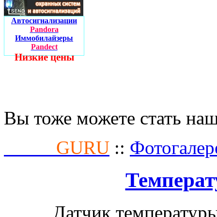
Автосигнализации
Pandora
Иммобилайзеры
Pandect
Низкие цены
Вы тоже можете стать на
Fusion
GURU
::
Фотогалер
Температ
Датчик температур