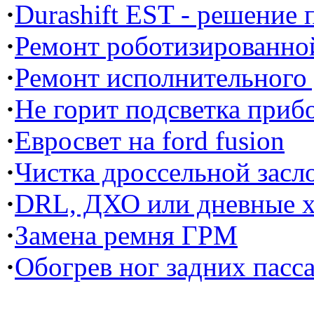
·
Durashift EST - решение
·
Ремонт роботизированной
·
Ремонт исполнительного
·
Не горит подсветка прибо
·
Евросвет на ford fusion
·
Чистка дроссельной засл
·
DRL, ДХО или дневные х
·
Замена ремня ГРМ
·
Обогрев ног задних пасс