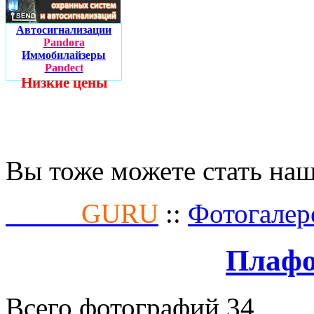
Автосигнализации
Pandora
Иммобилайзеры
Pandect
Низкие цены
Вы тоже можете стать на
Fusion
GURU
::
Фотогалер
Плафо
Всего фотографий 34