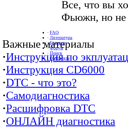
Все, что вы х
Фьюжн, но не 
·
FAQ
·
Литература
Важные материалы
·
Галерея
·
Форум
·
Инструкция по экплуата
·
Поиск
·
О проекте
·
Инструкция CD6000
·
DTC - что это?
·
Самодиагностика
·
Расшифровка DTC
·
ОНЛАЙН диагностика