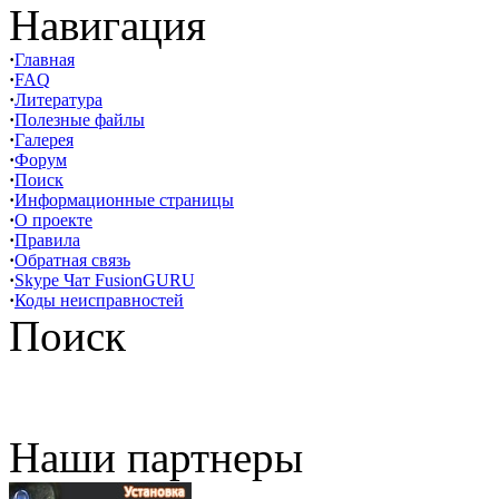
Навигация
·
Главная
·
FAQ
·
Литература
·
Полезные файлы
·
Галерея
·
Форум
·
Поиск
·
Информационные страницы
·
О проекте
·
Правила
·
Обратная связь
·
Skype Чат FusionGURU
·
Коды неисправностей
Поиск
Наши партнеры