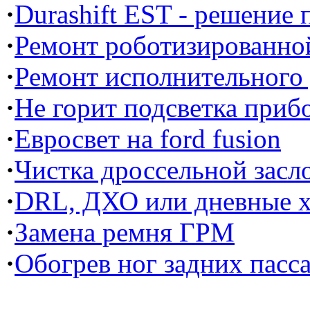
·
Durashift EST - решение
·
Ремонт роботизированной
·
Ремонт исполнительного
·
Не горит подсветка прибо
·
Евросвет на ford fusion
·
Чистка дроссельной засл
·
DRL, ДХО или дневные х
·
Замена ремня ГРМ
·
Обогрев ног задних пасс