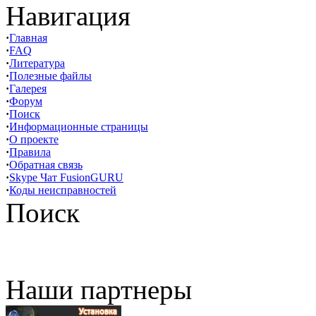
Навигация
·
Главная
·
FAQ
·
Литература
·
Полезные файлы
·
Галерея
·
Форум
·
Поиск
·
Информационные страницы
·
О проекте
·
Правила
·
Обратная связь
·
Skype Чат FusionGURU
·
Коды неисправностей
Поиск
Наши партнеры