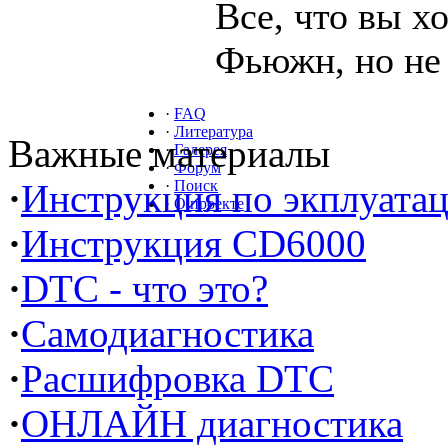
Все, что вы х
Фьюжн, но не 
·
FAQ
·
Литература
Важные материалы
·
Галерея
·
Форум
·
Инструкция по экплуата
·
Поиск
·
О проекте
·
Инструкция CD6000
·
DTC - что это?
·
Самодиагностика
·
Расшифровка DTC
·
ОНЛАЙН диагностика