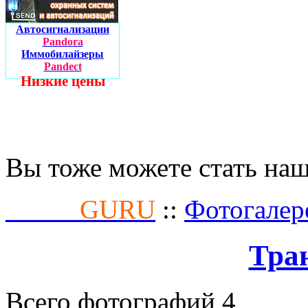
Автосигнализации
Pandora
Иммобилайзеры
Pandect
Низкие цены
Вы тоже можете стать на
Fusion
GURU
::
Фотогалер
Тра
Всего фотографий 4