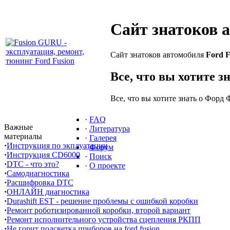
Сайт знатоков 
Сайт знатоков автомобиля
Ford F
Все, что вы хотите з
Все, что вы хотите знать о Форд 
·
FAQ
Важные
·
Литература
материалы
·
Галерея
·
Инструкция по экплуатации
·
Форум
·
Инструкция CD6000
·
Поиск
·
DTC - что это?
·
О проекте
·
Самодиагностика
·
Расшифровка DTC
·
ОНЛАЙН диагностика
·
Durashift EST - решение проблемы с ошибкой коробки
·
Ремонт роботизированной коробки, второй вариант
·
Ремонт исполнительного устройства сцепления РКПП
·
Не горит подсветка приборов на ford fusion