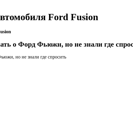
автомобиля
Ford Fusion
usion
нать о Форд Фьюжн, но не знали где спро
Фьюжн, но не знали где спросить