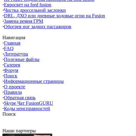
·
Евросвет на ford fusion
·
Чистка дроссельной заслонки
·
DRL, ДХО или дневные ходовые огни на Fusion
·
Замена ремня ГРМ
·
Обогрев ног задних пассажиров
Навигация
·
Главная
·
FAQ
·
Литература
·
Полезные файлы
·
Галерея
·
Форум
·
Поиск
·
Информационные страницы
·
О проекте
·
Правила
·
Обратная связь
·
Skype Чат FusionGURU
·
Коды неисправностей
Поиск
Наши партнеры