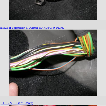
емся и заводим провод до нового реле.
 + IGN, +Batt Saver)