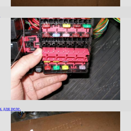
.
 для реле.