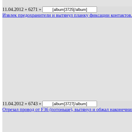
11.04.2012 » 6271 »
Извлек предохранители и вытянул планку фиксации контактов
11.04.2012 » 6743 »
Отрезал провод от F36 (потоньше), вытянул и обжал наконечник