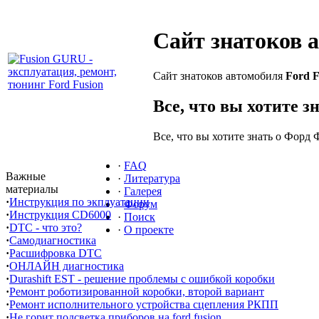
Сайт знатоков 
Сайт знатоков автомобиля
Ford F
Все, что вы хотите з
Все, что вы хотите знать о Форд 
·
FAQ
Важные
·
Литература
материалы
·
Галерея
·
Инструкция по экплуатации
·
Форум
·
Инструкция CD6000
·
Поиск
·
DTC - что это?
·
О проекте
·
Самодиагностика
·
Расшифровка DTC
·
ОНЛАЙН диагностика
·
Durashift EST - решение проблемы с ошибкой коробки
·
Ремонт роботизированной коробки, второй вариант
·
Ремонт исполнительного устройства сцепления РКПП
·
Не горит подсветка приборов на ford fusion