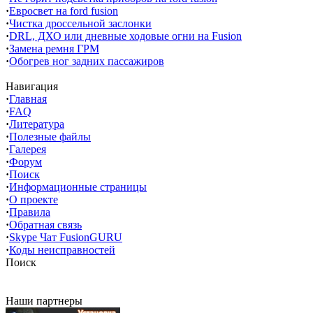
·
Евросвет на ford fusion
·
Чистка дроссельной заслонки
·
DRL, ДХО или дневные ходовые огни на Fusion
·
Замена ремня ГРМ
·
Обогрев ног задних пассажиров
Навигация
·
Главная
·
FAQ
·
Литература
·
Полезные файлы
·
Галерея
·
Форум
·
Поиск
·
Информационные страницы
·
О проекте
·
Правила
·
Обратная связь
·
Skype Чат FusionGURU
·
Коды неисправностей
Поиск
Наши партнеры