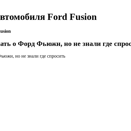
автомобиля
Ford Fusion
usion
нать о Форд Фьюжн, но не знали где спро
Фьюжн, но не знали где спросить