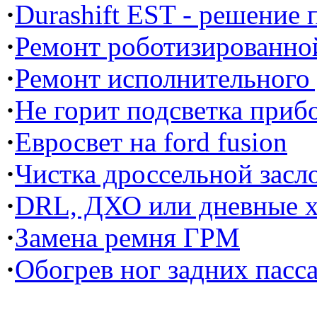
·
Durashift EST - решение
·
Ремонт роботизированной
·
Ремонт исполнительного
·
Не горит подсветка прибо
·
Евросвет на ford fusion
·
Чистка дроссельной засл
·
DRL, ДХО или дневные х
·
Замена ремня ГРМ
·
Обогрев ног задних пасс