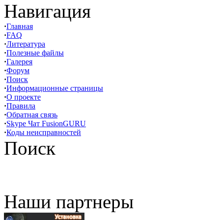
Навигация
·
Главная
·
FAQ
·
Литература
·
Полезные файлы
·
Галерея
·
Форум
·
Поиск
·
Информационные страницы
·
О проекте
·
Правила
·
Обратная связь
·
Skype Чат FusionGURU
·
Коды неисправностей
Поиск
Наши партнеры