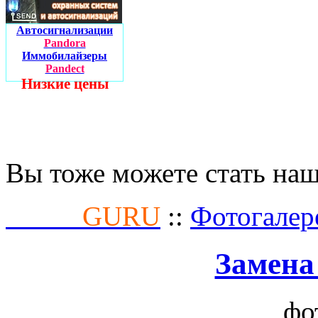
Автосигнализации
Pandora
Иммобилайзеры
Pandect
Низкие цены
Вы тоже можете стать на
Fusion
GURU
::
Фотогалер
Замена
фо