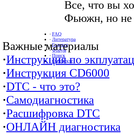
Все, что вы х
Фьюжн, но не 
·
FAQ
·
Литература
Важные материалы
·
Галерея
·
Форум
·
Инструкция по экплуата
·
Поиск
·
О проекте
·
Инструкция CD6000
·
DTC - что это?
·
Самодиагностика
·
Расшифровка DTC
·
ОНЛАЙН диагностика