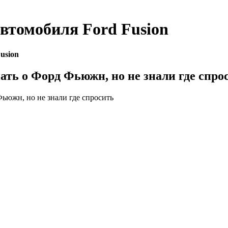
автомобиля
Ford Fusion
usion
нать о Форд Фьюжн, но не знали где спро
Фьюжн, но не знали где спросить