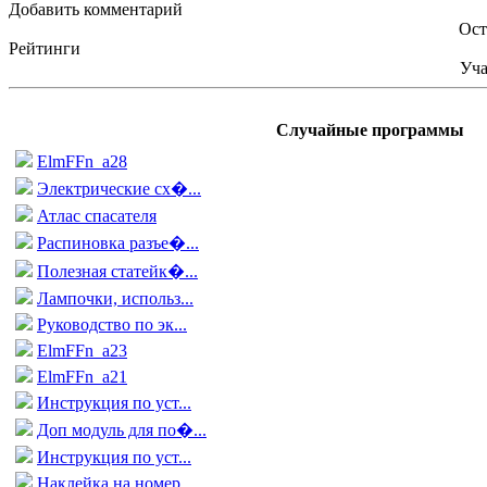
Добавить комментарий
Ост
Рейтинги
Уча
Случайные программы
ElmFFn_a28
Электрические сх�...
Атлас спасателя
Распиновка разъе�...
Полезная статейк�...
Лампочки, использ...
Руководство по эк...
ElmFFn_a23
ElmFFn_a21
Инструкция по уст...
Доп модуль для по�...
Инструкция по уст...
Наклейка на номер...