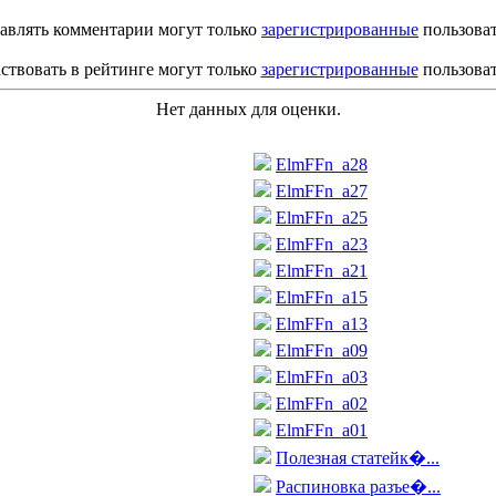
авлять комментарии могут только
зарегистрированные
пользова
ствовать в рейтинге могут только
зарегистрированные
пользова
Нет данных для оценки.
ElmFFn_a28
ElmFFn_a27
ElmFFn_a25
ElmFFn_a23
ElmFFn_a21
ElmFFn_a15
ElmFFn_a13
ElmFFn_a09
ElmFFn_a03
ElmFFn_a02
ElmFFn_a01
Полезная статейк�...
Распиновка разъе�...