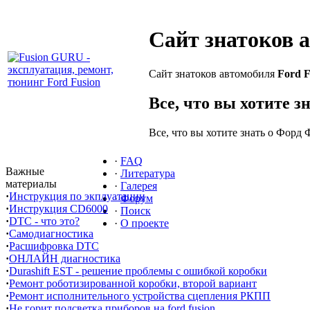
Сайт знатоков 
Сайт знатоков автомобиля
Ford F
Все, что вы хотите з
Все, что вы хотите знать о Форд 
·
FAQ
Важные
·
Литература
материалы
·
Галерея
·
Инструкция по экплуатации
·
Форум
·
Инструкция CD6000
·
Поиск
·
DTC - что это?
·
О проекте
·
Самодиагностика
·
Расшифровка DTC
·
ОНЛАЙН диагностика
·
Durashift EST - решение проблемы с ошибкой коробки
·
Ремонт роботизированной коробки, второй вариант
·
Ремонт исполнительного устройства сцепления РКПП
·
Не горит подсветка приборов на ford fusion