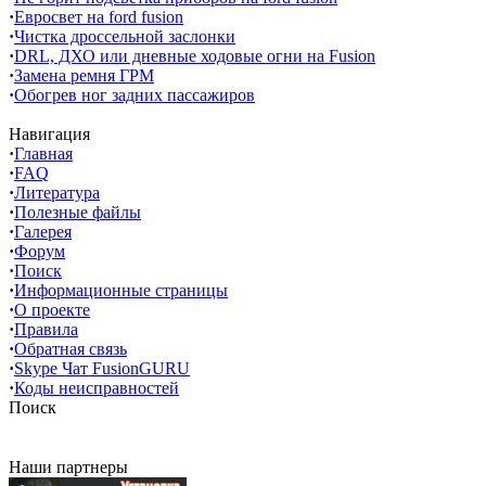
·
Евросвет на ford fusion
·
Чистка дроссельной заслонки
·
DRL, ДХО или дневные ходовые огни на Fusion
·
Замена ремня ГРМ
·
Обогрев ног задних пассажиров
Навигация
·
Главная
·
FAQ
·
Литература
·
Полезные файлы
·
Галерея
·
Форум
·
Поиск
·
Информационные страницы
·
О проекте
·
Правила
·
Обратная связь
·
Skype Чат FusionGURU
·
Коды неисправностей
Поиск
Наши партнеры