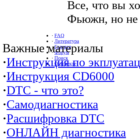
Все, что вы х
Фьюжн, но не 
·
FAQ
·
Литература
Важные материалы
·
Галерея
·
Форум
·
Инструкция по экплуата
·
Поиск
·
О проекте
·
Инструкция CD6000
·
DTC - что это?
·
Самодиагностика
·
Расшифровка DTC
·
ОНЛАЙН диагностика