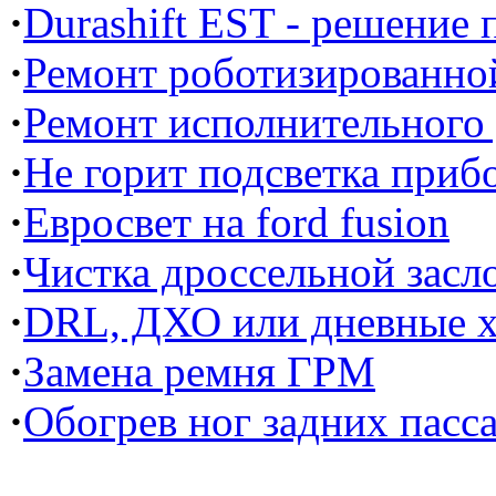
·
Durashift EST - решение
·
Ремонт роботизированной
·
Ремонт исполнительного
·
Не горит подсветка прибо
·
Евросвет на ford fusion
·
Чистка дроссельной засл
·
DRL, ДХО или дневные х
·
Замена ремня ГРМ
·
Обогрев ног задних пасс