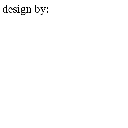
design by:
ZZL.spb.ru