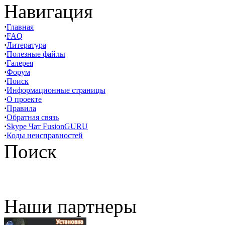
Навигация
·
Главная
·
FAQ
·
Литература
·
Полезные файлы
·
Галерея
·
Форум
·
Поиск
·
Информационные страницы
·
О проекте
·
Правила
·
Обратная связь
·
Skype Чат FusionGURU
·
Коды неисправностей
Поиск
Наши партнеры