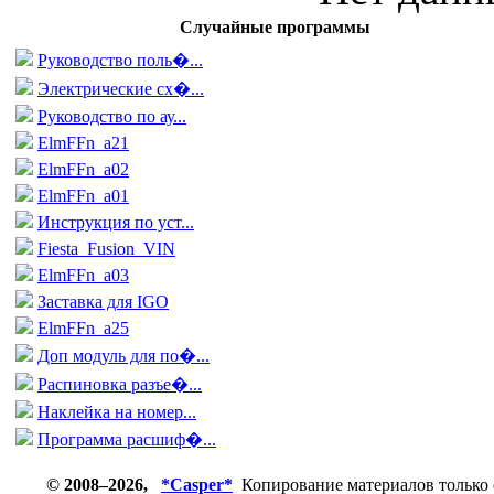
Случайные программы
Руководство поль�...
Электрические сх�...
Руководство по ау...
ElmFFn_a21
ElmFFn_a02
ElmFFn_a01
Инструкция по уст...
Fiesta_Fusion_VIN
ElmFFn_a03
Заставка для IGO
ElmFFn_a25
Доп модуль для по�...
Распиновка разъе�...
Наклейка на номер...
Программа расшиф�...
© 2008–2026,
*Casper*
Копирование материалов только 