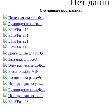
Нет данн
Случайные программы
Полезная статейк�...
Руководство по эк...
ElmFFn_a15
ElmFFn_a01
ElmFFn_a21
ElmFFn_a13
Доп модуль для по�...
Заставка для IGO
Электрические сх�...
Fiesta_Fusion_VIN
Распиновка разъе�...
Инструкция по уст...
Руководство поль�...
Инструкция по экс...
ElmFFn_a23