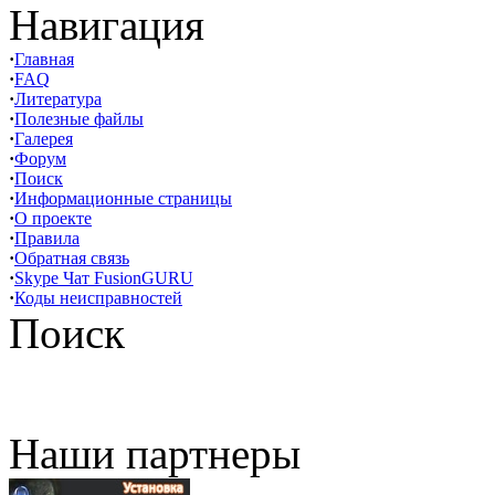
Навигация
·
Главная
·
FAQ
·
Литература
·
Полезные файлы
·
Галерея
·
Форум
·
Поиск
·
Информационные страницы
·
О проекте
·
Правила
·
Обратная связь
·
Skype Чат FusionGURU
·
Коды неисправностей
Поиск
Наши партнеры