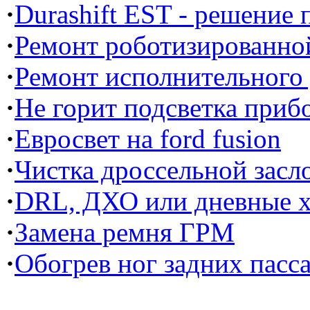
·
Durashift EST - решение
·
Ремонт роботизированной
·
Ремонт исполнительного
·
Не горит подсветка прибо
·
Евросвет на ford fusion
·
Чистка дроссельной засл
·
DRL, ДХО или дневные х
·
Замена ремня ГРМ
·
Обогрев ног задних пасс