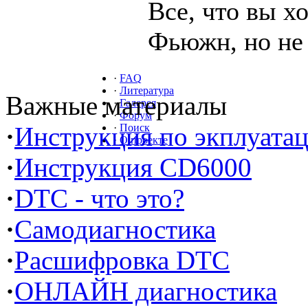
Все, что вы х
Фьюжн, но не 
·
FAQ
·
Литература
Важные материалы
·
Галерея
·
Форум
·
Инструкция по экплуата
·
Поиск
·
О проекте
·
Инструкция CD6000
·
DTC - что это?
·
Самодиагностика
·
Расшифровка DTC
·
ОНЛАЙН диагностика