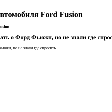
автомобиля
Ford Fusion
usion
нать о Форд Фьюжн, но не знали где спро
Фьюжн, но не знали где спросить