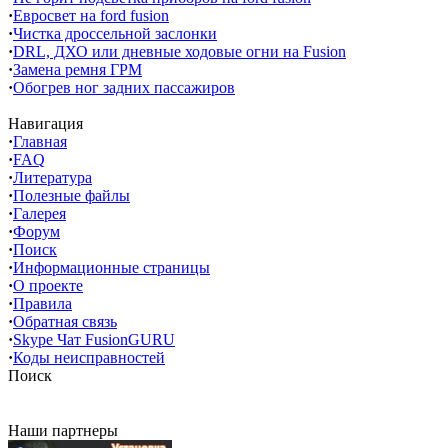
·
Евросвет на ford fusion
·
Чистка дроссельной заслонки
·
DRL, ДХО или дневные ходовые огни на Fusion
·
Замена ремня ГРМ
·
Обогрев ног задних пассажиров
Навигация
·
Главная
·
FAQ
·
Литература
·
Полезные файлы
·
Галерея
·
Форум
·
Поиск
·
Информационные страницы
·
О проекте
·
Правила
·
Обратная связь
·
Skype Чат FusionGURU
·
Коды неисправностей
Поиск
Наши партнеры