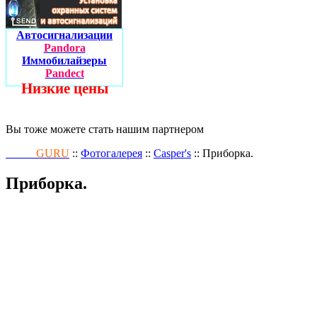
Автосигнализации
Pandora
Иммобилайзеры
Pandect
Низкие цены
Вы тоже можете стать нашим партнером
Fusion
GURU
::
Фотогалерея
::
Casper's
:: Приборка.
Приборка.