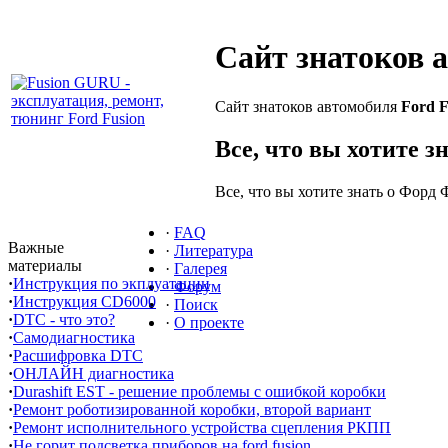
Сайт знатоков 
Сайт знатоков автомобиля
Ford F
Все, что вы хотите з
Все, что вы хотите знать о Форд 
·
FAQ
Важные
·
Литература
материалы
·
Галерея
·
Инструкция по экплуатации
·
Форум
·
Инструкция CD6000
·
Поиск
·
DTC - что это?
·
О проекте
·
Самодиагностика
·
Расшифровка DTC
·
ОНЛАЙН диагностика
·
Durashift EST - решение проблемы с ошибкой коробки
·
Ремонт роботизированной коробки, второй вариант
·
Ремонт исполнительного устройства сцепления РКПП
·
Не горит подсветка приборов на ford fusion