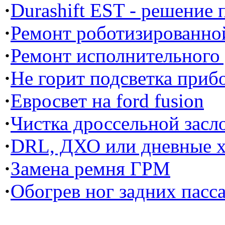
·
Durashift EST - решение
·
Ремонт роботизированной
·
Ремонт исполнительного
·
Не горит подсветка прибо
·
Евросвет на ford fusion
·
Чистка дроссельной засл
·
DRL, ДХО или дневные х
·
Замена ремня ГРМ
·
Обогрев ног задних пасс