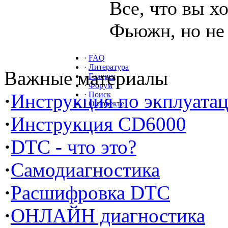
Все, что вы х
Фьюжн, но не 
·
FAQ
·
Литература
Важные материалы
·
Галерея
·
Форум
·
Инструкция по экплуата
·
Поиск
·
О проекте
·
Инструкция CD6000
·
DTC - что это?
·
Самодиагностика
·
Расшифровка DTC
·
ОНЛАЙН диагностика