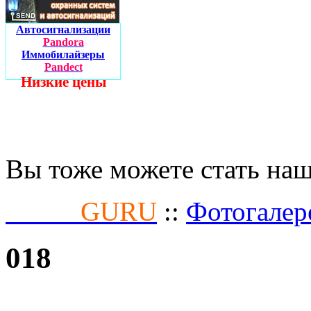
Автосигнализации
Pandora
Иммобилайзеры
Pandect
Низкие цены
Вы тоже можете стать на
Fusion
GURU
::
Фотогалер
018