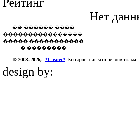
Рейтинг
Нет данн
�� ������ ����
����������������,
����� �����������
� ��������
© 2008–2026,
*Casper*
Копирование материалов только 
design by:
ZZL.spb.ru