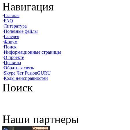
Навигация
·
Главная
·
FAQ
·
Литература
·
Полезные файлы
·
Галерея
·
Форум
·
Поиск
·
Информационные страницы
·
О проекте
·
Правила
·
Обратная связь
·
Skype Чат FusionGURU
·
Коды неисправностей
Поиск
Наши партнеры