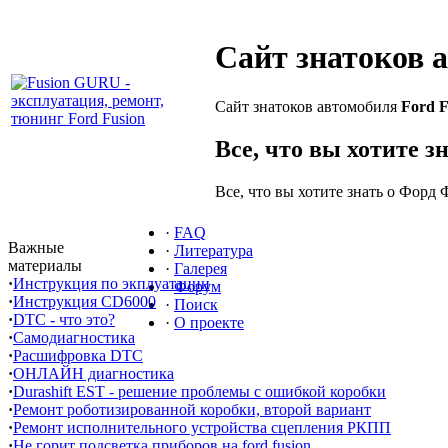
Сайт знатоков 
Сайт знатоков автомобиля
Ford F
Все, что вы хотите з
Все, что вы хотите знать о Форд 
·
FAQ
Важные
·
Литература
материалы
·
Галерея
·
Инструкция по экплуатации
·
Форум
·
Инструкция CD6000
·
Поиск
·
DTC - что это?
·
О проекте
·
Самодиагностика
·
Расшифровка DTC
·
ОНЛАЙН диагностика
·
Durashift EST - решение проблемы с ошибкой коробки
·
Ремонт роботизированной коробки, второй вариант
·
Ремонт исполнительного устройства сцепления РКПП
·
Не горит подсветка приборов на ford fusion