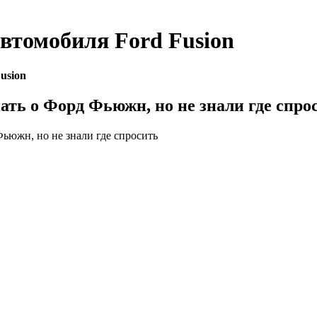
автомобиля
Ford Fusion
usion
нать о Форд Фьюжн, но не знали где спро
Фьюжн, но не знали где спросить