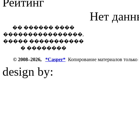
Рейтинг
Нет данн
�� ������ ����
����������������,
����� �����������
� ��������
© 2008–2026,
*Casper*
Копирование материалов только 
design by:
ZZL.spb.ru