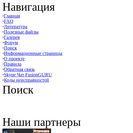
Навигация
·
Главная
·
FAQ
·
Литература
·
Полезные файлы
·
Галерея
·
Форум
·
Поиск
·
Информационные страницы
·
О проекте
·
Правила
·
Обратная связь
·
Skype Чат FusionGURU
·
Коды неисправностей
Поиск
Наши партнеры