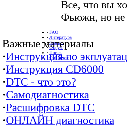
Все, что вы х
Фьюжн, но не 
·
FAQ
·
Литература
Важные материалы
·
Галерея
·
Форум
·
Инструкция по экплуата
·
Поиск
·
О проекте
·
Инструкция CD6000
·
DTC - что это?
·
Самодиагностика
·
Расшифровка DTC
·
ОНЛАЙН диагностика