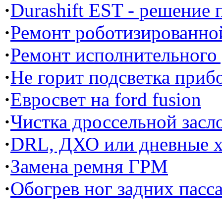
·
Durashift EST - решение
·
Ремонт роботизированной
·
Ремонт исполнительного
·
Не горит подсветка прибо
·
Евросвет на ford fusion
·
Чистка дроссельной засл
·
DRL, ДХО или дневные х
·
Замена ремня ГРМ
·
Обогрев ног задних пасс