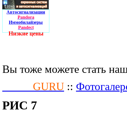
Автосигнализации
Pandora
Иммобилайзеры
Pandect
Низкие цены
Вы тоже можете стать на
Fusion
GURU
::
Фотогалер
РИС 7