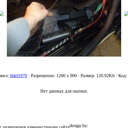
авил:
fidel1970
· Разрешение: 1200 x 900 · Размер: 120.92Kb · Код:
Нет данных для оценки.
design by:
ZZL.spb.ru
с разрешения администрации сайта