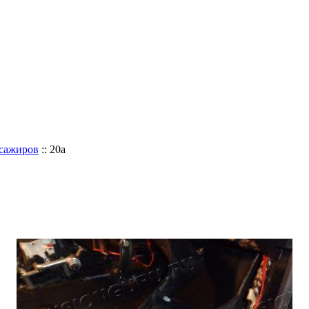
ссажиров
:: 20а