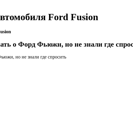
автомобиля
Ford Fusion
usion
нать о Форд Фьюжн, но не знали где спро
Фьюжн, но не знали где спросить