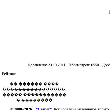
Добавлено: 29.10.2011 · Просмотров: 6550 · Доб
Рейтинг
�� ������ ����
����������������,
����� �����������
� ��������
© 2008–2026,
*Casper*
Копирование материалов только 