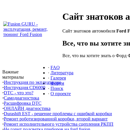
Сайт знатоков 
Сайт знатоков автомобиля
Ford F
Все, что вы хотите з
Все, что вы хотите знать о Форд 
·
FAQ
Важные
·
Литература
материалы
·
Галерея
·
Инструкция по экплуатации
·
Форум
·
Инструкция CD6000
·
Поиск
·
DTC - что это?
·
О проекте
·
Самодиагностика
·
Расшифровка DTC
·
ОНЛАЙН диагностика
·
Durashift EST - решение проблемы с ошибкой коробки
·
Ремонт роботизированной коробки, второй вариант
·
Ремонт исполнительного устройства сцепления РКПП
·
Не горит подсветка приборов на ford fusion