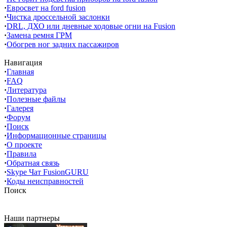
·
Евросвет на ford fusion
·
Чистка дроссельной заслонки
·
DRL, ДХО или дневные ходовые огни на Fusion
·
Замена ремня ГРМ
·
Обогрев ног задних пассажиров
Навигация
·
Главная
·
FAQ
·
Литература
·
Полезные файлы
·
Галерея
·
Форум
·
Поиск
·
Информационные страницы
·
О проекте
·
Правила
·
Обратная связь
·
Skype Чат FusionGURU
·
Коды неисправностей
Поиск
Наши партнеры