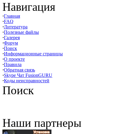
Навигация
·
Главная
·
FAQ
·
Литература
·
Полезные файлы
·
Галерея
·
Форум
·
Поиск
·
Информационные страницы
·
О проекте
·
Правила
·
Обратная связь
·
Skype Чат FusionGURU
·
Коды неисправностей
Поиск
Наши партнеры