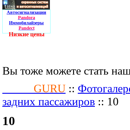
Автосигнализации
Pandora
Иммобилайзеры
Pandect
Низкие цены
Вы тоже можете стать на
Fusion
GURU
::
Фотогалер
задних пассажиров
:: 10
10