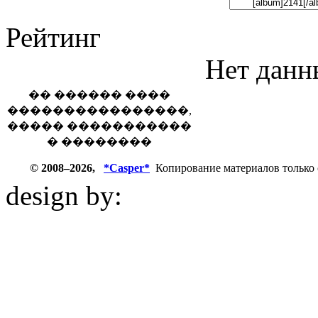
Рейтинг
Нет данн
�� ������ ����
����������������,
����� �����������
� ��������
© 2008–2026,
*Casper*
Копирование материалов только 
design by:
ZZL.spb.ru