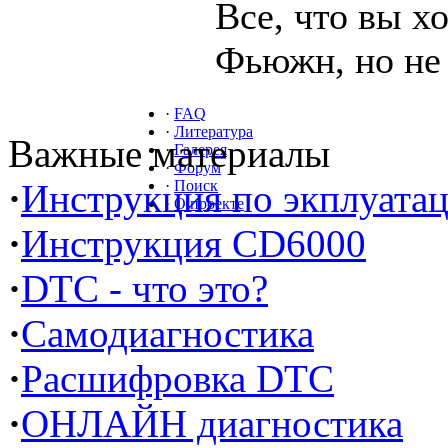
Все, что вы х
Фьюжн, но не 
·
FAQ
·
Литература
Важные материалы
·
Галерея
·
Форум
·
Инструкция по экплуата
·
Поиск
·
О проекте
·
Инструкция CD6000
·
DTC - что это?
·
Самодиагностика
·
Расшифровка DTC
·
ОНЛАЙН диагностика