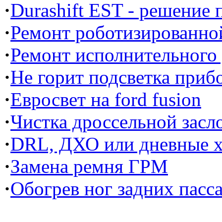
·
Durashift EST - решение
·
Ремонт роботизированной
·
Ремонт исполнительного
·
Не горит подсветка прибо
·
Евросвет на ford fusion
·
Чистка дроссельной засл
·
DRL, ДХО или дневные х
·
Замена ремня ГРМ
·
Обогрев ног задних пасс