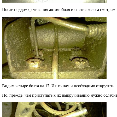
После поддомкрачивания автомобиля и снятия колеса смотрим 
Видим четыре болта на 17. Их то нам и необходимо открутить.
Но, прежде, чем приступать к их выкручиванию нужно ослаби