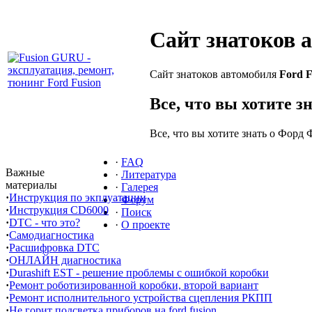
Сайт знатоков 
Сайт знатоков автомобиля
Ford F
Все, что вы хотите з
Все, что вы хотите знать о Форд 
·
FAQ
Важные
·
Литература
материалы
·
Галерея
·
Инструкция по экплуатации
·
Форум
·
Инструкция CD6000
·
Поиск
·
DTC - что это?
·
О проекте
·
Самодиагностика
·
Расшифровка DTC
·
ОНЛАЙН диагностика
·
Durashift EST - решение проблемы с ошибкой коробки
·
Ремонт роботизированной коробки, второй вариант
·
Ремонт исполнительного устройства сцепления РКПП
·
Не горит подсветка приборов на ford fusion