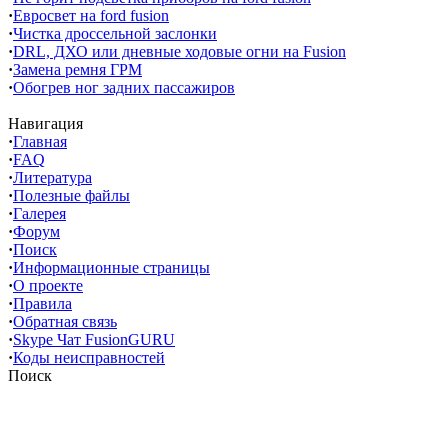
·
Евросвет на ford fusion
·
Чистка дроссельной заслонки
·
DRL, ДХО или дневные ходовые огни на Fusion
·
Замена ремня ГРМ
·
Обогрев ног задних пассажиров
Навигация
·
Главная
·
FAQ
·
Литература
·
Полезные файлы
·
Галерея
·
Форум
·
Поиск
·
Информационные страницы
·
О проекте
·
Правила
·
Обратная связь
·
Skype Чат FusionGURU
·
Коды неисправностей
Поиск