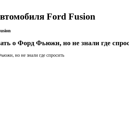
автомобиля
Ford Fusion
usion
нать о Форд Фьюжн, но не знали где спро
Фьюжн, но не знали где спросить