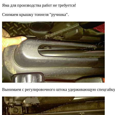
Яма для производства работ не требуется!
Снимаем крышку тоннеля "ручника".
Вынимаем с регулировочного штока удерживающую спецгайку.