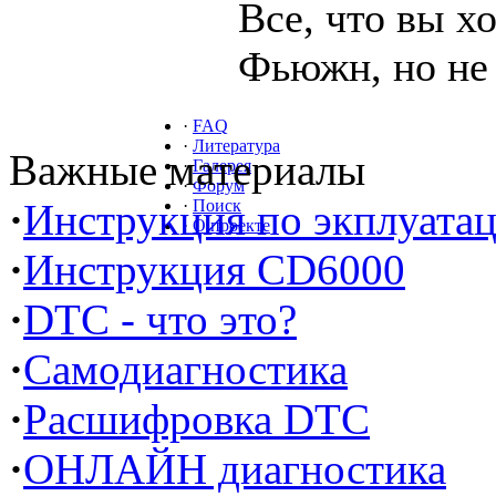
Все, что вы х
Фьюжн, но не 
·
FAQ
·
Литература
Важные материалы
·
Галерея
·
Форум
·
Инструкция по экплуата
·
Поиск
·
О проекте
·
Инструкция CD6000
·
DTC - что это?
·
Самодиагностика
·
Расшифровка DTC
·
ОНЛАЙН диагностика