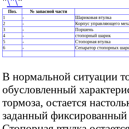
"
"
Поз.
№ запасной части
1
-
Шариковая втулка
2
-
Корпус управляющего мех
3
-
Поршень
4
-
стопорный шарик
5
-
Стопорная втулка
6
-
Сепаратор стопорных шар
В нормальной ситуации т
обусловленный характери
тормоза, остается настол
заданный фиксированный 
Стопорная втулка остаетс