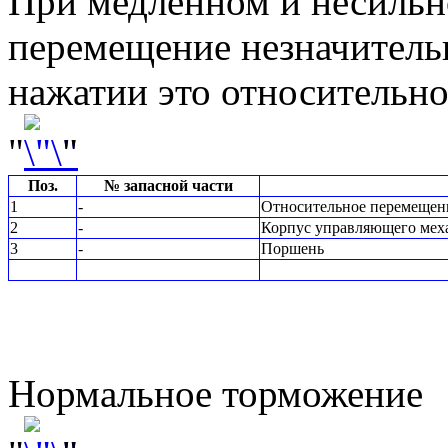
При медленном и несильн
перемещение незначитель
нажатии это относительн
"
"
Поз.
№ запасной части
1
-
Относительное перемещен
2
-
Корпус управляющего мех
3
-
Поршень
Нормальное торможение