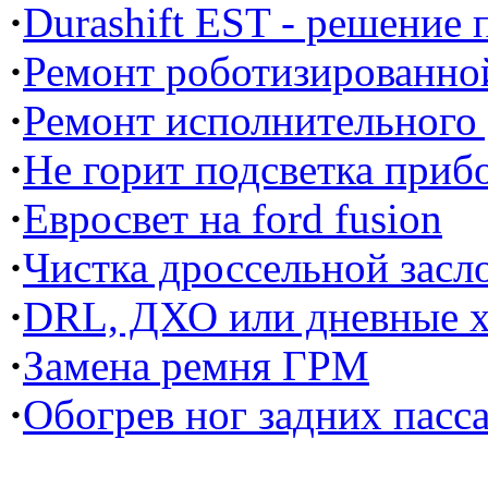
·
Durashift EST - решение
·
Ремонт роботизированной
·
Ремонт исполнительного
·
Не горит подсветка прибо
·
Евросвет на ford fusion
·
Чистка дроссельной засл
·
DRL, ДХО или дневные х
·
Замена ремня ГРМ
·
Обогрев ног задних пасс