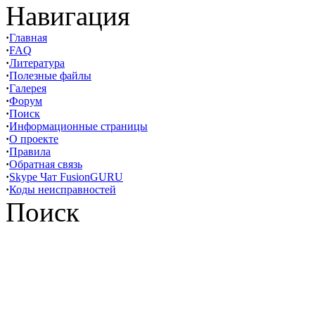
Навигация
·
Главная
·
FAQ
·
Литература
·
Полезные файлы
·
Галерея
·
Форум
·
Поиск
·
Информационные страницы
·
О проекте
·
Правила
·
Обратная связь
·
Skype Чат FusionGURU
·
Коды неисправностей
Поиск