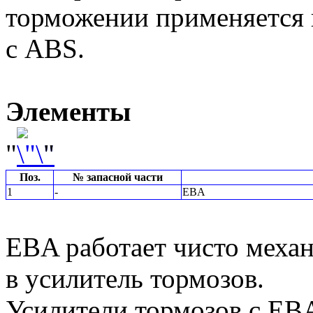
торможении применяется 
с ABS.
Элементы
"
"
Поз.
№ запасной части
1
-
EBA
EBA работает чисто меха
в усилитель тормозов.
Усилители тормозов с EBA