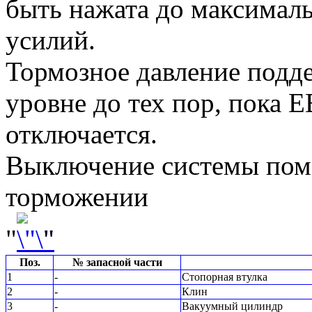
быть нажата до максималь
усилий.
Тормозное давление подд
уровне до тех пор, пока 
отключается.
Выключение системы пом
торможении
"
"
Поз.
№ запасной части
1
-
Стопорная втулка
2
-
Клин
3
-
Вакуумный цилиндр