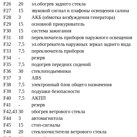
F26
20
эл.обогрев заднего стекла
F27
15
звуковой сигнал и плафоны освещения салона
F28
3
АКБ (обмотка возбуждения генератора)
F29
15
основной прикуриватель
F30
15
система зажигания
F31
10
переключатель приборов наружного освещения
F32
7,5
эл.обогреватель наружных зеркал заднего вида
F33
7,5
переключатель приборов
F34
-
резерв
F35
7,5
подогрев передних сидений
F36
30
стеклоподьемники
F37
3
ABS
F38
7,5
электронный блок общего назначения
F39
7,5
подушки безопасности
F40
7,5
АКПП
F41
-
резерв
F42,43
30
обогрев ветрового стекла
F44
3
автомагнитола
F45
15
стоп-сигналы
F46
20
стеклоочистители ветрового стекла