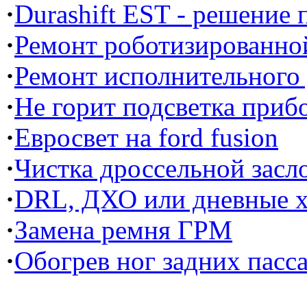
·
Durashift EST - решение
·
Ремонт роботизированной
·
Ремонт исполнительного
·
Не горит подсветка прибо
·
Евросвет на ford fusion
·
Чистка дроссельной засл
·
DRL, ДХО или дневные х
·
Замена ремня ГРМ
·
Обогрев ног задних пасс