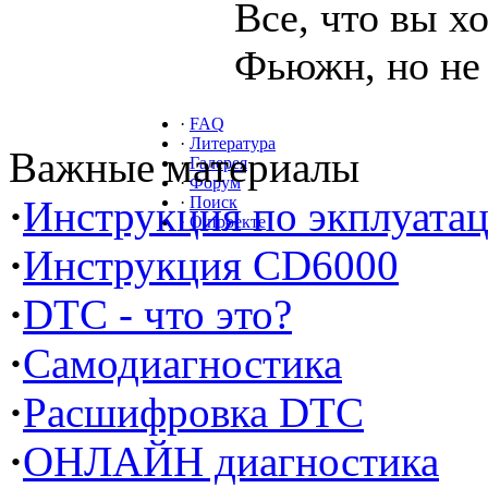
Все, что вы х
Фьюжн, но не 
·
FAQ
·
Литература
Важные материалы
·
Галерея
·
Форум
·
Инструкция по экплуата
·
Поиск
·
О проекте
·
Инструкция CD6000
·
DTC - что это?
·
Самодиагностика
·
Расшифровка DTC
·
ОНЛАЙН диагностика