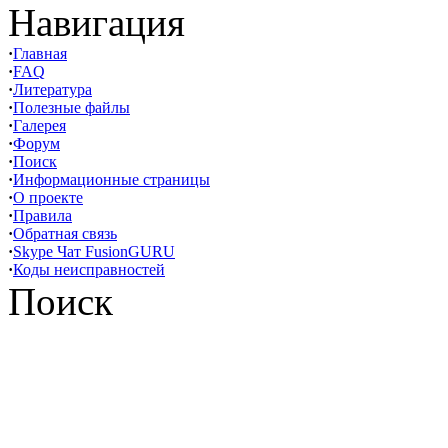
Навигация
·
Главная
·
FAQ
·
Литература
·
Полезные файлы
·
Галерея
·
Форум
·
Поиск
·
Информационные страницы
·
О проекте
·
Правила
·
Обратная связь
·
Skype Чат FusionGURU
·
Коды неисправностей
Поиск