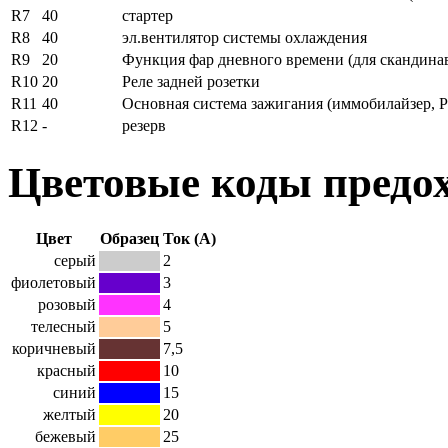
R7
40
стартер
R8
40
эл.вентилятор системы охлаждения
R9
20
Функция фар дневного времени (для скандина
R10
20
Реле задней розетки
R11
40
Основная система зажигания (иммобилайзер, Р
R12
-
резерв
Цветовые коды предо
Цвет
Образец
Ток (А)
серый
2
фиолетовый
3
розовый
4
телесный
5
коричневый
7,5
красный
10
синий
15
желтый
20
бежевый
25