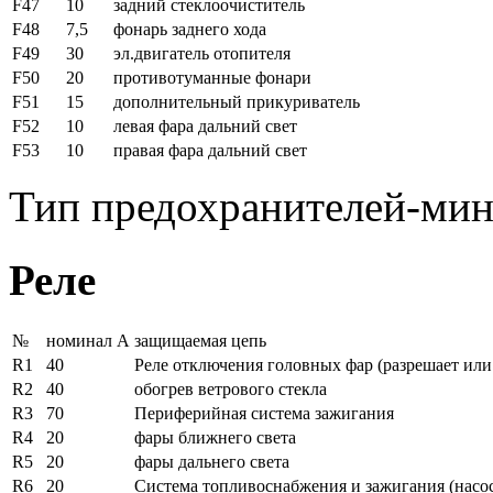
F47
10
задний стеклоочиститель
F48
7,5
фонарь заднего хода
F49
30
эл.двигатель отопителя
F50
20
противотуманные фонари
F51
15
дополнительный прикуриватель
F52
10
левая фара дальний свет
F53
10
правая фара дальний свет
Тип предохранителей-ми
Реле
№
номинал А
защищаемая цепь
R1
40
Реле отключения головных фар (разрешает или
R2
40
обогрев ветрового стекла
R3
70
Периферийная система зажигания
R4
20
фары ближнего света
R5
20
фары дальнего света
R6
20
Система топливоснабжения и зажигания (насос