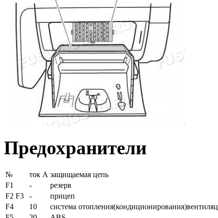
Предохранители
№
ток А
защищаемая цепь
F1
-
резерв
F2 F3
-
прицеп
F4
10
система отопления(кондиционирования)вентиля
F5
20
ABS