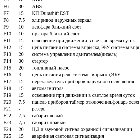
F6
30
ABS
F7
15
КП Durashift EST
F8
7,5
эл.привод наружных зеркал
F9
10
лев.фара ближний свет
F10
10
пр.фара ближний свет
F11
15
освещение при движении в светлое время суток
F12
15
цепь питания системы впрыска,ЭБУ системы впр
F13
20
система управления двигателем(дизель)
F14
30
стартер
F15
20
топливный насос
F16
3
цепь питания реле системы впрыска,ЭБУ
F17
15
переключатель приборов наружного освещения
F18
15
автомагнитола
F19
15
освещение при движении в светлое время суток
F20
7,5
панель приборов,таймер отключения,фонарь осве
F21
-
резерв
F22
7,5
габарит левый
F23
7,5
габарит правый
F24
20
Ц.З и звуковой сигнал охранной сигнализации
F25
15
аварийная световая сигнализация