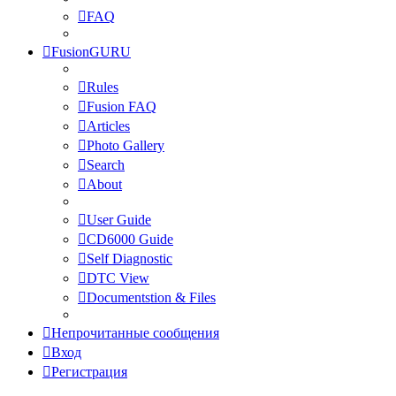
FAQ
FusionGURU
Rules
Fusion FAQ
Articles
Photo Gallery
Search
About
User Guide
CD6000 Guide
Self Diagnostic
DTC View
Documentstion & Files
Непрочитанные сообщения
Вход
Регистрация