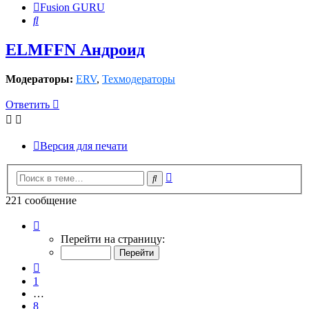
Fusion GURU
Поиск
ELMFFN Андроид
Модераторы:
ERV
,
Техмодераторы
Ответить
Версия для печати
Расширенный
Поиск
поиск
221 сообщение
Страница
12
Перейти на страницу:
из
12
Пред.
1
…
8