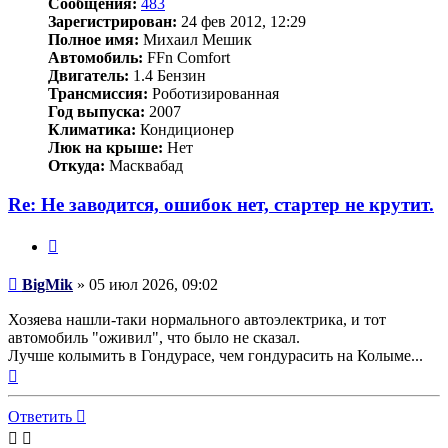
Сообщения:
483
Зарегистрирован:
24 фев 2012, 12:29
Полное имя:
Михаил Мешик
Автомобиль:
FFn Comfort
Двигатель:
1.4 Бензин
Трансмиссия:
Роботизированная
Год выпуска:
2007
Климатика:
Кондиционер
Люк на крыше:
Нет
Откуда:
Масквабад
Re: Не заводится, ошибок нет, стартер не крутит.
Цитата
Сообщение
BigMik
»
05 июл 2026, 09:02
Хозяева нашли-таки нормального автоэлектрика, и тот
автомобиль "оживил", что было не сказал.
Лучше колымить в Гондурасе, чем гондурасить на Колыме...
Вернуться
к
началу
Ответить