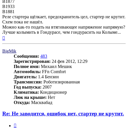
В1877
В1933
В1881
Реле стартера щёлкает, предохранитель цел, стартер не крутит.
Схем пока не нашёл.
Можно как-то подать на втягивающее напряжение напрямую?
Лучше колымить в Гондурасе, чем гондурасить на Колыме...
Вернуться
к
началу
BigMik
Сообщения:
483
Зарегистрирован:
24 фев 2012, 12:29
Полное имя:
Михаил Мешик
Автомобиль:
FFn Comfort
Двигатель:
1.4 Бензин
Трансмиссия:
Роботизированная
Год выпуска:
2007
Климатика:
Кондиционер
Люк на крыше:
Нет
Откуда:
Масквабад
Re: Не заводится, ошибок нет, стартер не крутит.
Цитата