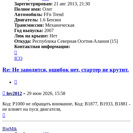
Зарегистрирован:
21 авг 2013, 21:30
Полное имя:
Олег
Автомобиль:
FFn Trend
Двигатель:
1.6 Бензин
Трансмиссия:
Механическая
Год выпуска:
2007
Люк на крыше:
Нет
Откуда:
Республика Северная Осетия-Алания [15]
Контактная информация:
Контактная
информация
ICQ
пользователя
lov2012
Re: Не заводится, ошибок нет, стартер не крутит.
Цитата
Сообщение
lov2012
»
29 июн 2026, 15:58
Код: P1000 не обращать внимание, Код: B1877, B1933, B1881 -
не влияет на пуск двигателя,
Вернуться
к
началу
BigMik