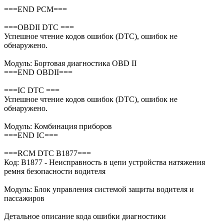
===END PCM===
===OBDII DTC ===
Успешное чтение кодов ошибок (DTC), ошибок не
обнаружено.
Модуль: Бортовая диагностика OBD II
===END OBDII===
===IC DTC ===
Успешное чтение кодов ошибок (DTC), ошибок не
обнаружено.
Модуль: Комбинация приборов
===END IC===
===RCM DTC B1877===
Код: B1877 - Неисправность в цепи устройства натяжения
ремня безопасности водителя
Модуль: Блок управления системой защиты водителя и
пассажиров
Детальное описание кода ошибки диагностики