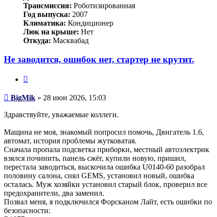
Трансмиссия:
Роботизированная
Год выпуска:
2007
Климатика:
Кондиционер
Люк на крыше:
Нет
Откуда:
Масквабад
Не заводится, ошибок нет, стартер не крутит.
Цитата
Сообщение
BigMik
»
28 июн 2026, 15:03
Здравствуйте, уважаемые коллеги.
Мащина не моя, знакомый попросил помочь, Двигатель 1.6,
автомат, история проблемы жутковатая.
Сначала пропала подсветка приборки, местный автоэлектрик
взялся починить, панель сжёг, купили новую, пришил,
перестала заводиться, выскочила ошибка U0140-60 разобрал
половину салона, снял GEMS, установил новый, ошибка
осталась. Муж хозяйки установил старый блок, проверил все
предохранители, два заменил.
Позвал меня, я подключился Форсканом Лайт, есть ошибки по
безопасности: