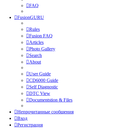
FAQ
FusionGURU
Rules
Fusion FAQ
Articles
Photo Gallery
Search
About
User Guide
CD6000 Guide
Self Diagnostic
DTC View
Documentstion & Files
Непрочитанные сообщения
Вход
Регистрация