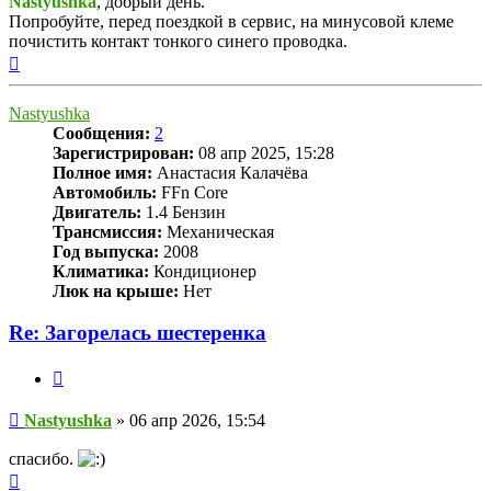
Nastyushka
, добрый день.
Попробуйте, перед поездкой в сервис, на минусовой клеме
почистить контакт тонкого синего проводка.
Вернуться
к
началу
Nastyushka
Сообщения:
2
Зарегистрирован:
08 апр 2025, 15:28
Полное имя:
Анастасия Калачёва
Автомобиль:
FFn Core
Двигатель:
1.4 Бензин
Трансмиссия:
Механическая
Год выпуска:
2008
Климатика:
Кондиционер
Люк на крыше:
Нет
Re: Загорелась шестеренка
Цитата
Сообщение
Nastyushka
»
06 апр 2026, 15:54
спасибо.
Вернуться