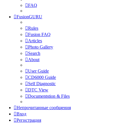
FAQ
FusionGURU
Rules
Fusion FAQ
Articles
Photo Gallery
Search
About
User Guide
CD6000 Guide
Self Diagnostic
DTC View
Documentstion & Files
Непрочитанные сообщения
Вход
Регистрация