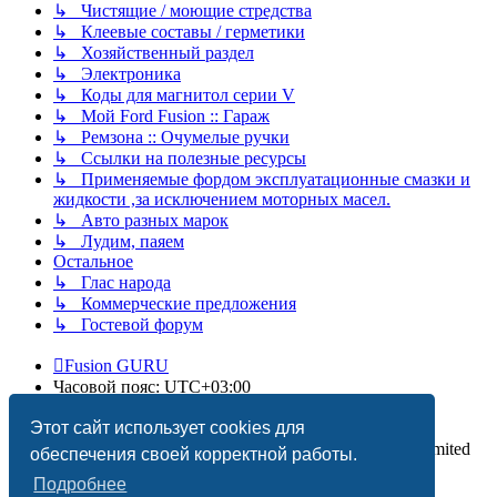
↳ Чистящие / моющие стредства
↳ Клеевые составы / герметики
↳ Хозяйственный раздел
↳ Электроника
↳ Коды для магнитол серии V
↳ Мой Ford Fusion :: Гараж
↳ Ремзона :: Очумелые ручки
↳ Ссылки на полезные ресурсы
↳ Применяемые фордом эксплуатационные смазки и
жидкости ,за исключением моторных масел.
↳ Авто разных марок
↳ Лудим, паяем
Остальное
↳ Глас народа
↳ Коммерческие предложения
↳ Гостевой форум
Fusion GURU
Часовой пояс:
UTC+03:00
Удалить cookies
Этот сайт использует cookies для
Создано на основе
phpBB
® Forum Software © phpBB Limited
обеспечения своей корректной работы.
Подробнее