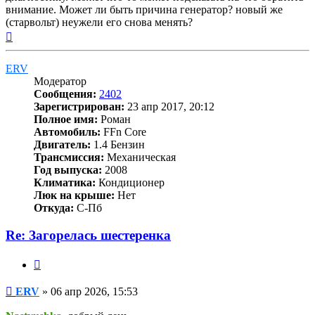
внимание. Может ли быть причина генератор? новый же
(старвольт) неужели его снова менять?
Вернуться
к
началу
ERV
Модератор
Сообщения:
2402
Зарегистрирован:
23 апр 2017, 20:12
Полное имя:
Роман
Автомобиль:
FFn Core
Двигатель:
1.4 Бензин
Трансмиссия:
Механическая
Год выпуска:
2008
Климатика:
Кондиционер
Люк на крыше:
Нет
Откуда:
С-Пб
Re: Загорелась шестеренка
Цитата
Сообщение
ERV
»
06 апр 2026, 15:53