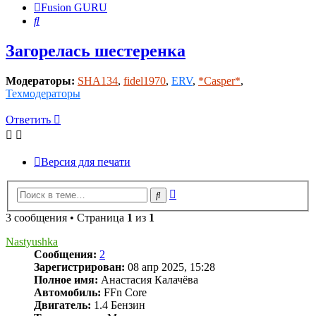
Fusion GURU
Поиск
Загорелась шестеренка
Модераторы:
SHA134
,
fidel1970
,
ERV
,
*Casper*
,
Техмодераторы
Ответить
Версия для печати
Расширенный
Поиск
поиск
3 сообщения • Страница
1
из
1
Nastyushka
Сообщения:
2
Зарегистрирован:
08 апр 2025, 15:28
Полное имя:
Анастасия Калачёва
Автомобиль:
FFn Core
Двигатель:
1.4 Бензин