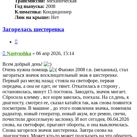
Трансмиссия:
Механическая
Год выпуска:
2008
Климатика:
Кондиционер
Люк на крыше:
Нет
Загорелась шестеренка
Цитата
Сообщение
Nastyushka
»
06 апр 2026, 15:14
Всем добрый день!
Очень нужна помощь
Фьюжн 2008 г.в. (механика), стал
загораться значок восклицательный знак в шестеренке.
Первый раз месяц назад: стояла на светофоре, первая
передача, а она не едет, не тянет. Откатилась в сторону ,
остановилась, минут 15 постояла. Заводить, значок мигает.
Сбросила клемму , все норм завелась, поехала. На сл.день, к
диагносту, смотрел ее, сказал катайся так, как снова появится
посмотрим. В машине , до этого появления значка, поменяли
радиатор, новый генератор, новый акум, все ремни, свечи,
почистили дроссельную заслонку. И вот сегодня, 06.04.2026
снова, на светофоре, прыгают обороты, и она выключилась.
Снова загорелся значок шестеренка. Завтра снова на
диагностику. Может кто-то может подсказать на что обратить