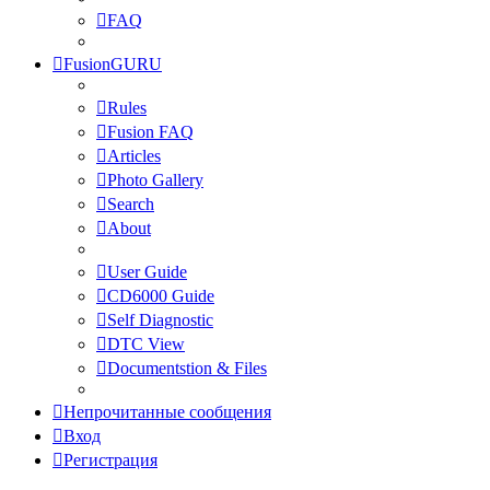
FAQ
FusionGURU
Rules
Fusion FAQ
Articles
Photo Gallery
Search
About
User Guide
CD6000 Guide
Self Diagnostic
DTC View
Documentstion & Files
Непрочитанные сообщения
Вход
Регистрация