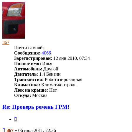
началу
il67
Почти самолёт
Сообщения:
4066
Зарегистрирован:
12 янв 2010, 07:34
Полное имя:
Илья
Автомобиль:
Другой
Двигатель:
1.4 Бензин
Трансмиссия:
Роботизированная
Климатика:
Климат-контроль
Люк на крыше:
Нет
Откуда:
Москва
Re: Проверь ремень ГРМ!
Цитата
Сообщение
il67
»
06 июл 2011, 22:26