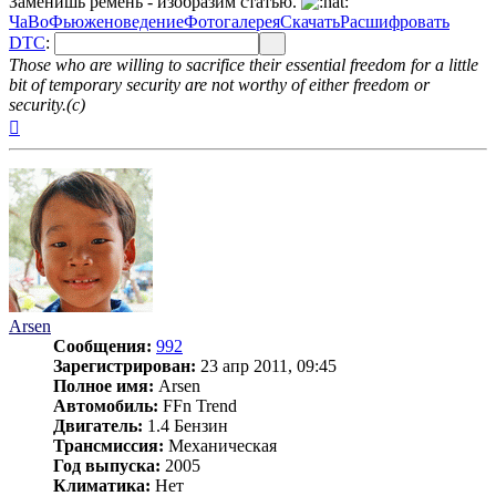
Заменишь ремень - изобразим статью.
ЧаВо
Фьюженоведение
Фотогалерея
Скачать
Расшифровать
DTC
:
Those who are willing to sacrifice their essential freedom for a little
bit of temporary security are not worthy of either freedom or
security.(с)
Вернуться
к
началу
Arsen
Сообщения:
992
Зарегистрирован:
23 апр 2011, 09:45
Полное имя:
Arsen
Автомобиль:
FFn Trend
Двигатель:
1.4 Бензин
Трансмиссия:
Механическая
Год выпуска:
2005
Климатика:
Нет