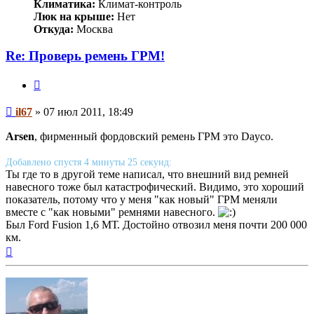
Климатика:
Климат-контроль
Люк на крыше:
Нет
Откуда:
Москва
Re: Проверь ремень ГРМ!
Цитата
Сообщение
il67
»
07 июл 2011, 18:49
Arsen
, фирменный фордовский ремень ГРМ это Dayco.
Добавлено спустя 4 минуты 25 секунд:
Ты где то в другой теме написал, что внешний вид ремней
навесного тоже был катастрофический. Видимо, это хороший
показатель, потому что у меня "как новый" ГРМ меняли
вместе с "как новыми" ремнями навесного.
Был Ford Fusion 1,6 МТ. Достойно отвозил меня почти 200 000
км.
Вернуться
к
началу