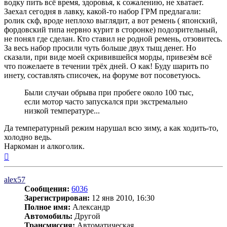
водку пить всё время, здоровья, к сожалению, не хватает.
Заехал сегодня в лавку, какой-то набор ГРМ предлагали:
ролик скф, вроде неплохо выглядит, а вот ремень ( японский,
фордовский типа нервно курит в сторонке) подозрительный,
не понял где сделан. Кто ставил не родной ремень, отзовитесь.
За весь набор просили чуть больше двух тыщ денег. Но
сказали, при виде моей скривившейся морды, привезём всё
что пожелаете в течении трёх дней. О как! Буду шарить по
инету, составлять списочек, на форуме вот посоветуюсь.
Были случаи обрыва при пробеге около 100 тыс,
если мотор часто запускался при экстремально
низкой температуре...
Да температурный режим нарушал всю зиму, а как ходить-то,
холодно ведь.
Наркоман и алкоголик.
Вернуться
к
началу
alex57
Сообщения:
6036
Зарегистрирован:
12 янв 2010, 16:30
Полное имя:
Александр
Автомобиль:
Другой
Трансмиссия:
Автоматическая