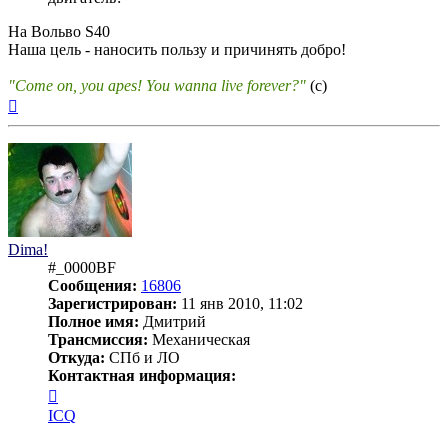
На Вольво S40
Наша цель - наносить пользу и причинять добро!
"Come on, you apes! You wanna live forever?"
(c)
Вернуться
к
началу
Dima!
#_0000BF
Сообщения:
16806
Зарегистрирован:
11 янв 2010, 11:02
Полное имя:
Дмитрий
Трансмиссия:
Механическая
Откуда:
СПб и ЛО
Контактная информация:
Контактная
информация
ICQ
пользователя
Dima!