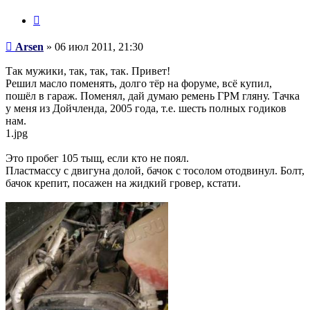
Цитата
Сообщение
Arsen
»
06 июл 2011, 21:30
Так мужики, так, так, так. Привет!
Решил масло поменять, долго тёр на форуме, всё купил,
пошёл в гараж. Поменял, дай думаю ремень ГРМ гляну. Тачка
у меня из Дойчленда, 2005 года, т.е. шесть полных годиков
нам.
1.jpg
Это пробег 105 тыщ, если кто не поял.
Пластмассу с двигуна долой, бачок с тосолом отодвинул. Болт,
бачок крепит, посажен на жидкий гровер, кстати.