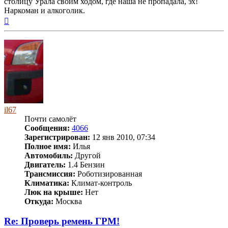
столицу Урала своим ходом, где наша не пропадала, эх!
Наркоман и алкоголик.
Вернуться
к
началу
il67
Почти самолёт
Сообщения:
4066
Зарегистрирован:
12 янв 2010, 07:34
Полное имя:
Илья
Автомобиль:
Другой
Двигатель:
1.4 Бензин
Трансмиссия:
Роботизированная
Климатика:
Климат-контроль
Люк на крыше:
Нет
Откуда:
Москва
Re: Проверь ремень ГРМ!