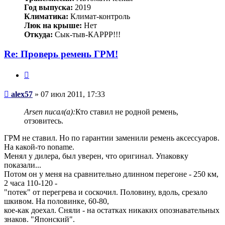
Год выпуска:
2019
Климатика:
Климат-контроль
Люк на крыше:
Нет
Откуда:
Сык-тыв-КАРРР!!!
Re: Проверь ремень ГРМ!
Цитата
Сообщение
alex57
»
07 июл 2011, 17:33
Arsen писал(а):
Кто ставил не родной ремень,
отзовитесь.
ГРМ не ставил. Но по гарантии заменили ремень аксессуаров.
На какой-то noname.
Менял у дилера, был уверен, что оригинал. Упаковку
показали...
Потом он у меня на сравнительно длинном перегоне - 250 км,
2 часа 110-120 -
"потек" от перегрева и соскочил. Половину, вдоль, срезало
шкивом. На половинке, 60-80,
кое-как доехал. Сняли - на остатках никаких опознавательных
знаков. "Японский".