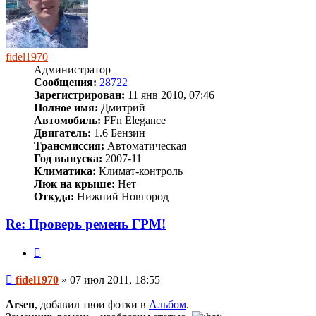
fidel1970
Администратор
Сообщения:
28722
Зарегистрирован:
11 янв 2010, 07:46
Полное имя:
Дмитрий
Автомобиль:
FFn Elegance
Двигатель:
1.6 Бензин
Трансмиссия:
Автоматическая
Год выпуска:
2007-11
Климатика:
Климат-контроль
Люк на крыше:
Нет
Откуда:
Нижний Новгород
Re: Проверь ремень ГРМ!
Цитата
Сообщение
fidel1970
»
07 июл 2011, 18:55
Arsen
, добавил твои фотки в
Альбом
.