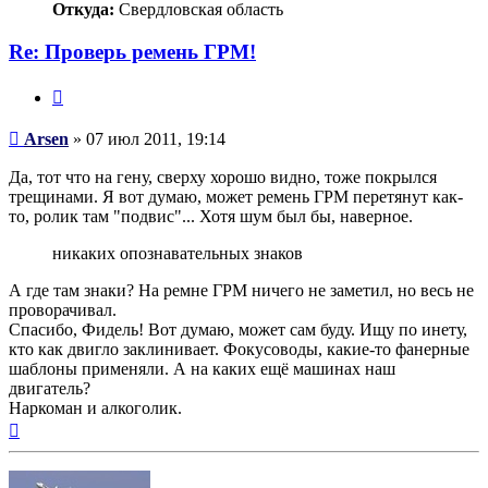
Откуда:
Свердловская область
Re: Проверь ремень ГРМ!
Цитата
Сообщение
Arsen
»
07 июл 2011, 19:14
Да, тот что на гену, сверху хорошо видно, тоже покрылся
трещинами. Я вот думаю, может ремень ГРМ перетянут как-
то, ролик там "подвис"... Хотя шум был бы, наверное.
никаких опознавательных знаков
А где там знаки? На ремне ГРМ ничего не заметил, но весь не
проворачивал.
Спасибо, Фидель! Вот думаю, может сам буду. Ищу по инету,
кто как двигло заклинивает. Фокусоводы, какие-то фанерные
шаблоны применяли. А на каких ещё машинах наш
двигатель?
Наркоман и алкоголик.
Вернуться
к
началу