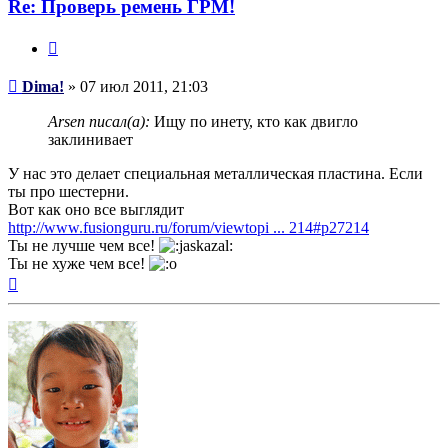
Re: Проверь ремень ГРМ!
Цитата
Сообщение
Dima!
»
07 июл 2011, 21:03
Arsen писал(а):
Ищу по инету, кто как двигло
заклинивает
У нас это делает специальная металлическая пластина. Если
ты про шестерни.
Вот как оно все выглядит
http://www.fusionguru.ru/forum/viewtopi ... 214#p27214
Ты не лучше чем все!
Ты не хуже чем все!
Вернуться
к
началу