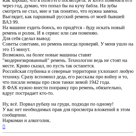
Как хорошо, что я полез его посмотреть. Я хотел поменять его
через год, думаю, что попал бы на кучу бабла. На зубы
смотреть не стал, мне и так понятно, что нужна замена.
Выглядит, как паршивый русский ремень от моей бывшей
ВАЗ 99.
На машине ездить боюсь, но придётся - буду искать новый
ремень и ролик. И в сервис или сам поменяю.
Для себя сделал вывод:
Советы советами, но ремень иногда проверяй. У меня ушло на
это 15 минут.
Возможно, на более новые машины ставят
"модернезированный" ремень. Технологии ведь не стоят на
месте. Криво сказал, но пусть так останется.
Российская глубинка и северные территории ухлопают любую
технику. Сразу вспомнил деда, его рассказы про войну и то,
что писали немцы про свои танки зимой 1942 года.
В ФАК нужно внести поправку про ремень, обязательно,
вдруг пострадает кто-то.
Ну, всё. Порвал рубаху на груди, подходи по одному!
У вас нет необходимых прав для просмотра вложений в этом
сообщении.
Наркоман и алкоголик.
Вернуться
к