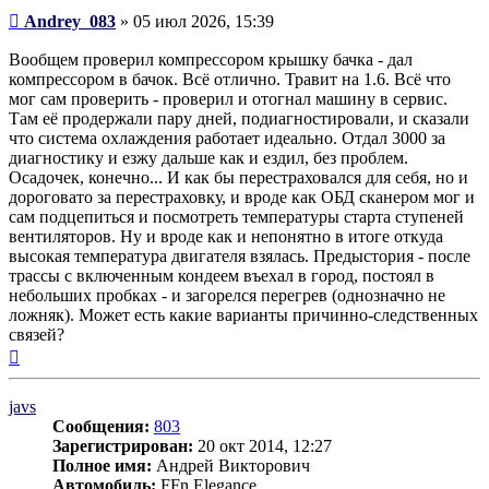
Сообщение
Andrey_083
»
05 июл 2026, 15:39
Вообщем проверил компрессором крышку бачка - дал
компрессором в бачок. Всё отлично. Травит на 1.6. Всё что
мог сам проверить - проверил и отогнал машину в сервис.
Там её продержали пару дней, подиагностировали, и сказали
что система охлаждения работает идеально. Отдал 3000 за
диагностику и езжу дальше как и ездил, без проблем.
Осадочек, конечно... И как бы перестраховался для себя, но и
дороговато за перестраховку, и вроде как ОБД сканером мог и
сам подцепиться и посмотреть температуры старта ступеней
вентиляторов. Ну и вроде как и непонятно в итоге откуда
высокая температура двигателя взялась. Предыстория - после
трассы с включенным кондеем въехал в город, постоял в
небольших пробках - и загорелся перегрев (однозначно не
ложняк). Может есть какие варианты причинно-следственных
связей?
Вернуться
к
началу
javs
Сообщения:
803
Зарегистрирован:
20 окт 2014, 12:27
Полное имя:
Андрей Викторович
Автомобиль:
FFn Elegance