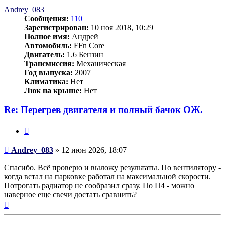
началу
Andrey_083
Сообщения:
110
Зарегистрирован:
10 ноя 2018, 10:29
Полное имя:
Андрей
Автомобиль:
FFn Core
Двигатель:
1.6 Бензин
Трансмиссия:
Механическая
Год выпуска:
2007
Климатика:
Нет
Люк на крыше:
Нет
Re: Перегрев двигателя и полный бачок ОЖ.
Цитата
Сообщение
Andrey_083
»
12 июн 2026, 18:07
Спасибо. Всё проверю и выложу результаты. По вентилятору -
когда встал на парковке работал на максимальной скорости.
Потрогать радиатор не сообразил сразу. По П4 - можно
наверное еще свечи достать сравнить?
Вернуться
к
началу