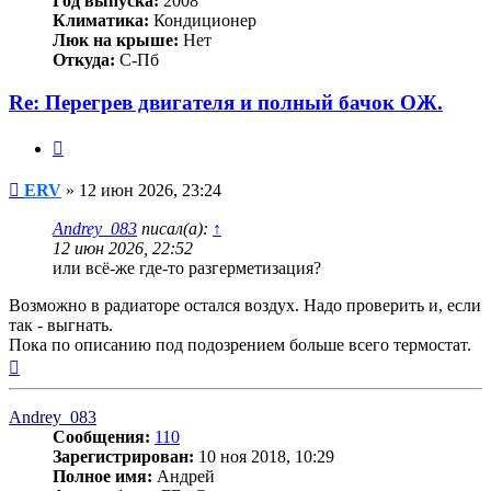
Год выпуска:
2008
Климатика:
Кондиционер
Люк на крыше:
Нет
Откуда:
С-Пб
Re: Перегрев двигателя и полный бачок ОЖ.
Цитата
Сообщение
ERV
»
12 июн 2026, 23:24
Andrey_083
писал(а):
↑
12 июн 2026, 22:52
или всё-же где-то разгерметизация?
Возможно в радиаторе остался воздух. Надо проверить и, если
так - выгнать.
Пока по описанию под подозрением больше всего термостат.
Вернуться
к
началу
Andrey_083
Сообщения:
110
Зарегистрирован:
10 ноя 2018, 10:29
Полное имя:
Андрей