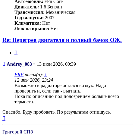
Автомобиль:
FFn Core
Двигатель:
1.6 Бензин
Трансмиссия:
Механическая
Год выпуска:
2007
Климатика:
Нет
Люк на крыше:
Нет
Re: Перегрев двигателя и полный бачок ОЖ.
Цитата
Сообщение
Andrey_083
»
13 июн 2026, 00:39
ERV
писал(а):
↑
12 июн 2026, 23:24
Возможно в радиаторе остался воздух. Надо
проверить и, если так - выгнать.
Пока по описанию под подозрением больше всего
термостат.
Спасибо. Буду пробовать. По результатам отпишусь.
Вернуться
к
началу
Григорий СПб