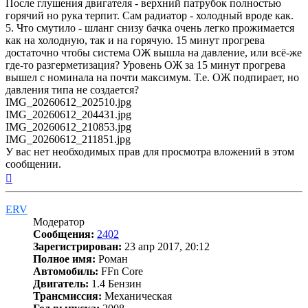
После глушения двигателя - верхний патрубок полностью
горячий но рука терпит. Сам радиатор - холодный вроде как.
5. Что смутило - шланг снизу бачка очень легко прожимается
как на холодную, так и на горячую. 15 минут прогрева
достаточно чтобы система ОЖ вышла на давление, или всё-же
где-то разгерметизация? Уровень ОЖ за 15 минут прогрева
вышел с номинала на почти максимум. Т.е. ОЖ подпирает, но
давления типа не создается?
IMG_20260612_202510.jpg
IMG_20260612_204431.jpg
IMG_20260612_210853.jpg
IMG_20260612_211851.jpg
У вас нет необходимых прав для просмотра вложений в этом
сообщении.
Вернуться
к
началу
ERV
Модератор
Сообщения:
2402
Зарегистрирован:
23 апр 2017, 20:12
Полное имя:
Роман
Автомобиль:
FFn Core
Двигатель:
1.4 Бензин
Трансмиссия:
Механическая