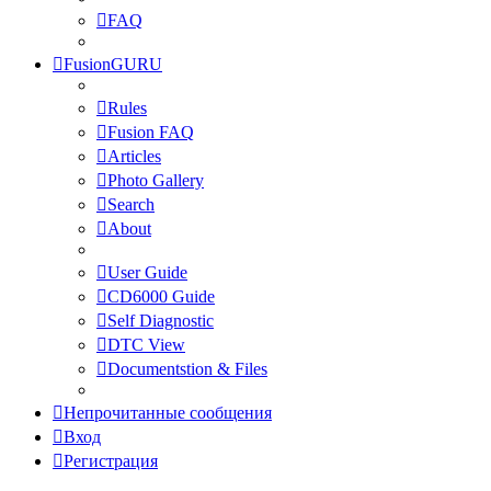
FAQ
FusionGURU
Rules
Fusion FAQ
Articles
Photo Gallery
Search
About
User Guide
CD6000 Guide
Self Diagnostic
DTC View
Documentstion & Files
Непрочитанные сообщения
Вход
Регистрация