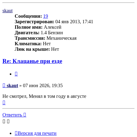
к
началу
skaut
Сообщения:
19
Зарегистрирован:
04 янв 2013, 17:41
Полное имя:
Алексей
Двигатель:
1.4 Бензин
Трансмиссия:
Механическая
Климатика:
Нет
Люк на крыше:
Нет
Re: Клацанье при езде
Цитата
Сообщение
skaut
»
07 июн 2026, 19:35
Не смотрел, Менял в том году в августе
Вернуться
к
началу
Ответить
Версия для печати