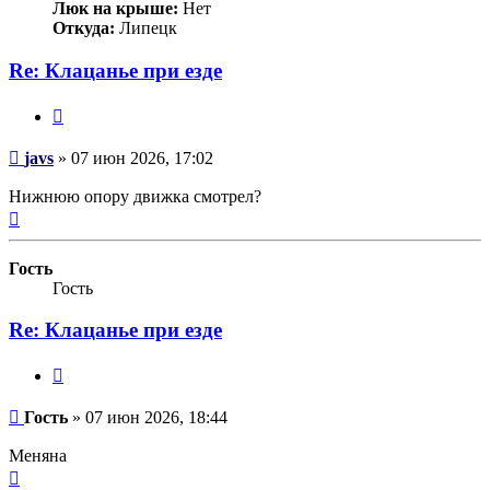
Люк на крыше:
Нет
Откуда:
Липецк
Re: Клацанье при езде
Цитата
Сообщение
javs
»
07 июн 2026, 17:02
Нижнюю опору движка смотрел?
Вернуться
к
началу
Гость
Гость
Re: Клацанье при езде
Цитата
Сообщение
Гость
»
07 июн 2026, 18:44
Меняна
Вернуться