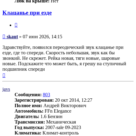
Люк на крыше:
Нет
Клацанье при езде
Цитата
Сообщение
skaut
»
07 июн 2026, 14:15
Здравствуйте, появился переодический звук клацанье при
езде, где то спереди. Скорость небольшая, звук как бы
звонкий. Не скрежет. Рейка новая, тяги новые, шаровые
новые. Подскажите что может быть, я грешу на ступичный
подшипник спереди
Вернуться
к
началу
javs
Сообщения:
803
Зарегистрирован:
20 окт 2014, 12:27
Полное имя:
Андрей Викторович
Автомобиль:
FFn Elegance
Двигатель:
1.6 Бензин
Трансмиссия:
Механическая
Год выпуска:
2007-sale 09-2023
Климатика:
Климат-контроль