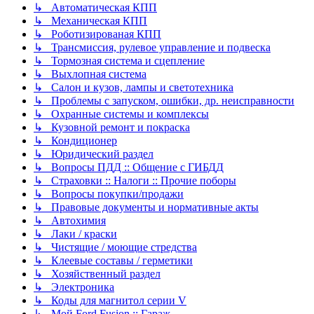
↳ Автоматическая КПП
↳ Механическая КПП
↳ Роботизированая КПП
↳ Трансмиссия, рулевое управление и подвеска
↳ Тормозная система и сцепление
↳ Выхлопная система
↳ Салон и кузов, лампы и светотехника
↳ Проблемы с запуском, ошибки, др. неисправности
↳ Охранные системы и комплексы
↳ Кузовной ремонт и покраска
↳ Кондиционер
↳ Юридический раздел
↳ Вопросы ПДД :: Общение с ГИБДД
↳ Страховки :: Налоги :: Прочие поборы
↳ Вопросы покупки/продажи
↳ Правовые документы и нормативные акты
↳ Автохимия
↳ Лаки / краски
↳ Чистящие / моющие стредства
↳ Клеевые составы / герметики
↳ Хозяйственный раздел
↳ Электроника
↳ Коды для магнитол серии V
↳ Мой Ford Fusion :: Гараж