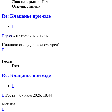
Люк на крыше:
Нет
Откуда:
Липецк
Re: Клацанье при езде
Цитата
Сообщение
javs
»
07 июн 2026, 17:02
Нижнюю опору движка смотрел?
Вернуться
к
началу
Гость
Гость
Re: Клацанье при езде
Цитата
Сообщение
Гость
»
07 июн 2026, 18:44
Меняна
Вернуться