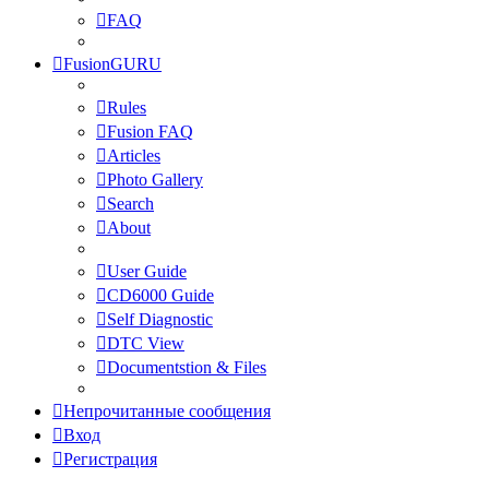
FAQ
FusionGURU
Rules
Fusion FAQ
Articles
Photo Gallery
Search
About
User Guide
CD6000 Guide
Self Diagnostic
DTC View
Documentstion & Files
Непрочитанные сообщения
Вход
Регистрация