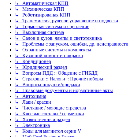
↳ Автоматическая КПП
↳ Механическая КПП
↳ Роботизированая КПП
↳ Трансмиссия, рулевое управление и подвеска
↳ Тормозная система и сцепление
↳ Выхлопная система
↳ Салон и кузов, лампы и светотехника
↳ Проблемы с запуском, ошибки, др. неисправности
↳ Охранные системы и комплексы
↳ Кузовной ремонт и покраска
↳ Кондиционер
↳ Юридический раздел
↳ Вопросы ПДД :: Общение с ГИБДД
↳ Страховки :: Налоги :: Прочие поборы
↳ Вопросы покупки/продажи
↳ Правовые документы и нормативные акты
↳ Автохимия
↳ Лаки / краски
↳ Чистящие / моющие стредства
↳ Клеевые составы / герметики
↳ Хозяйственный раздел
↳ Электроника
↳ Коды для магнитол серии V
↳ Мой Ford Fusion :: Гараж