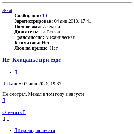
к
началу
skaut
Сообщения:
19
Зарегистрирован:
04 янв 2013, 17:41
Полное имя:
Алексей
Двигатель:
1.4 Бензин
Трансмиссия:
Механическая
Климатика:
Нет
Люк на крыше:
Нет
Re: Клацанье при езде
Цитата
Сообщение
skaut
»
07 июн 2026, 19:35
Не смотрел, Менял в том году в августе
Вернуться
к
началу
Ответить
Версия для печати