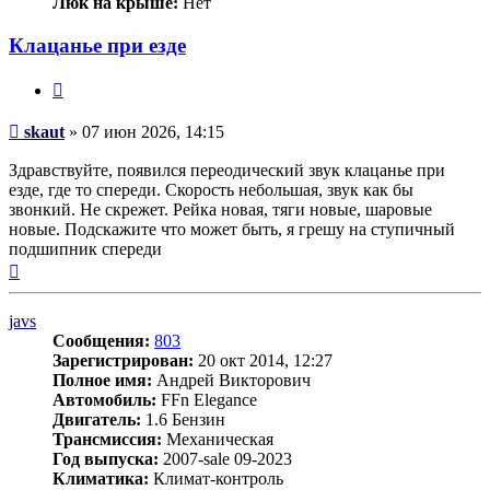
Люк на крыше:
Нет
Клацанье при езде
Цитата
Сообщение
skaut
»
07 июн 2026, 14:15
Здравствуйте, появился переодический звук клацанье при
езде, где то спереди. Скорость небольшая, звук как бы
звонкий. Не скрежет. Рейка новая, тяги новые, шаровые
новые. Подскажите что может быть, я грешу на ступичный
подшипник спереди
Вернуться
к
началу
javs
Сообщения:
803
Зарегистрирован:
20 окт 2014, 12:27
Полное имя:
Андрей Викторович
Автомобиль:
FFn Elegance
Двигатель:
1.6 Бензин
Трансмиссия:
Механическая
Год выпуска:
2007-sale 09-2023
Климатика:
Климат-контроль