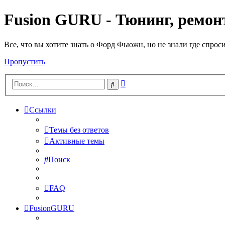
Fusion GURU - Тюнинг, ремонт
Все, что вы хотите знать о Форд Фьюжн, но не знали где спрос
Пропустить
Расширенный
Поиск
поиск
Ссылки
Темы без ответов
Активные темы
Поиск
FAQ
FusionGURU