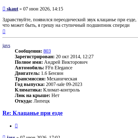
Сообщение
skaut
»
07 июн 2026, 14:15
Здравствуйте, появился переодический звук клацанье при езде,
что может быть, я грешу на ступичный подшипник спереди
Вернуться
к
началу
javs
Сообщения:
803
Зарегистрирован:
20 окт 2014, 12:27
Полное имя:
Андрей Викторович
Автомобиль:
FFn Elegance
Двигатель:
1.6 Бензин
Трансмиссия:
Механическая
Год выпуска:
2007-sale 09-2023
Климатика:
Климат-контроль
Люк на крыше:
Нет
Откуда:
Липецк
Re: Клацанье при езде
Цитата
Сообщение
javs
»
07 июн 2026, 17:02