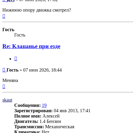
Нижнюю опору движка смотрел?
Вернуться
к
началу
Гость
Гость
Re: Клацанье при езде
Цитата
Сообщение
Гость
»
07 июн 2026, 18:44
Меняна
Вернуться
к
началу
skaut
Сообщения:
19
Зарегистрирован:
04 янв 2013, 17:41
Полное имя:
Алексей
Двигатель:
1.4 Бензин
Трансмиссия:
Механическая
Климатика:
Нет