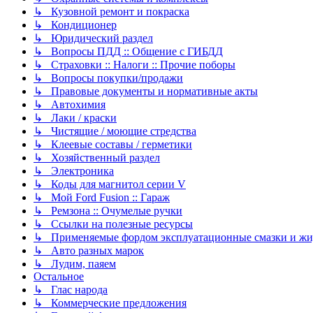
↳ Кузовной ремонт и покраска
↳ Кондиционер
↳ Юридический раздел
↳ Вопросы ПДД :: Общение с ГИБДД
↳ Страховки :: Налоги :: Прочие поборы
↳ Вопросы покупки/продажи
↳ Правовые документы и нормативные акты
↳ Автохимия
↳ Лаки / краски
↳ Чистящие / моющие стредства
↳ Клеевые составы / герметики
↳ Хозяйственный раздел
↳ Электроника
↳ Коды для магнитол серии V
↳ Мой Ford Fusion :: Гараж
↳ Ремзона :: Очумелые ручки
↳ Ссылки на полезные ресурсы
↳ Применяемые фордом эксплуатационные смазки и жид
↳ Авто разных марок
↳ Лудим, паяем
Остальное
↳ Глас народа
↳ Коммерческие предложения