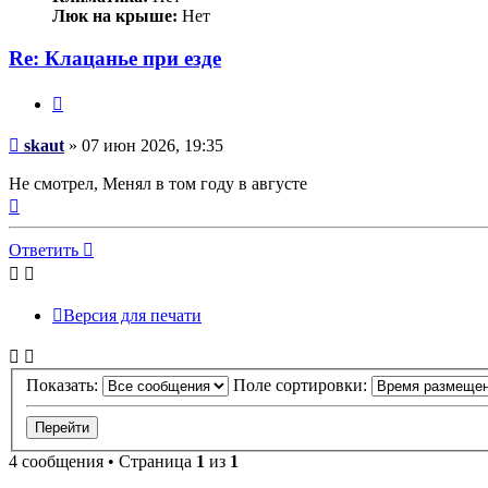
Люк на крыше:
Нет
Re: Клацанье при езде
Цитата
Сообщение
skaut
»
07 июн 2026, 19:35
Не смотрел, Менял в том году в августе
Вернуться
к
началу
Ответить
Версия для печати
Показать:
Поле сортировки:
4 сообщения • Страница
1
из
1