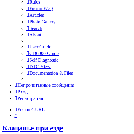
Rules
Fusion FAQ
Articles
Photo Gallery
Search
About
User Guide
CD6000 Guide
Self Diagnostic
DTC View
Documentstion & Files
Непрочитанные сообщения
Вход
Регистрация
Fusion GURU
Поиск
Клацанье при езде