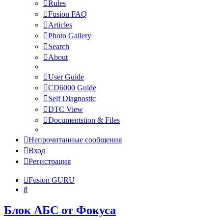
Rules
Fusion FAQ
Articles
Photo Gallery
Search
About
User Guide
CD6000 Guide
Self Diagnostic
DTC View
Documentstion & Files
Непрочитанные сообщения
Вход
Регистрация
Fusion GURU
Поиск
Блок АБС от Фокуса