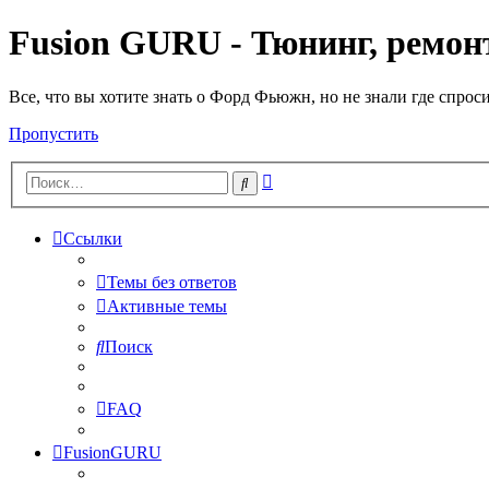
Fusion GURU - Тюнинг, ремонт
Все, что вы хотите знать о Форд Фьюжн, но не знали где спрос
Пропустить
Расширенный
Поиск
поиск
Ссылки
Темы без ответов
Активные темы
Поиск
FAQ
FusionGURU