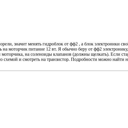
орели, значит менять гидроблок от фф2 , а блок электроники св
ь на моторчик питание 12 вт. Я обычно беру от фф2 электроник
ы моторчика, на соленоиды клапанов (должны щелкать). Если ст
со схемой и смотреть на транзистор. Подробности можно найти н