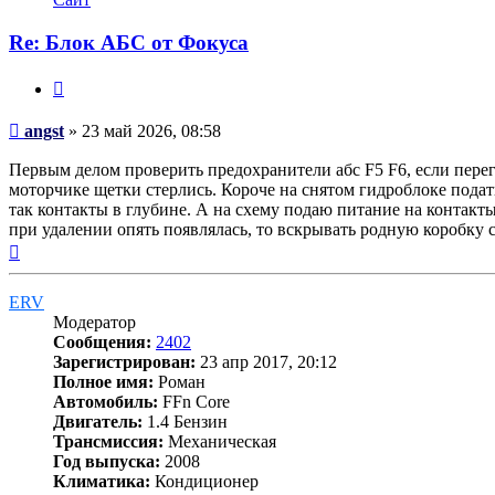
пользователя
angst
Re: Блок АБС от Фокуса
Цитата
Сообщение
angst
»
23 май 2026, 08:58
Первым делом проверить предохранители абс F5 F6, если перег
моторчике щетки стерлись. Короче на снятом гидроблоке подат
так контакты в глубине. А на схему подаю питание на контакт
при удалении опять появлялась, то вскрывать родную коробку 
Вернуться
к
началу
ERV
Модератор
Сообщения:
2402
Зарегистрирован:
23 апр 2017, 20:12
Полное имя:
Роман
Автомобиль:
FFn Core
Двигатель:
1.4 Бензин
Трансмиссия:
Механическая
Год выпуска:
2008
Климатика:
Кондиционер