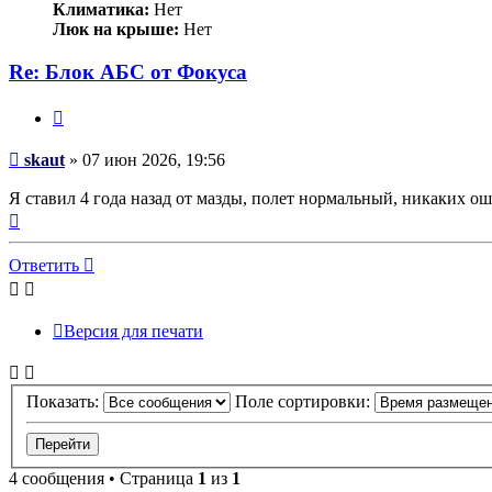
Климатика:
Нет
Люк на крыше:
Нет
Re: Блок АБС от Фокуса
Цитата
Сообщение
skaut
»
07 июн 2026, 19:56
Я ставил 4 года назад от мазды, полет нормальный, никаких о
Вернуться
к
началу
Ответить
Версия для печати
Показать:
Поле сортировки:
4 сообщения • Страница
1
из
1