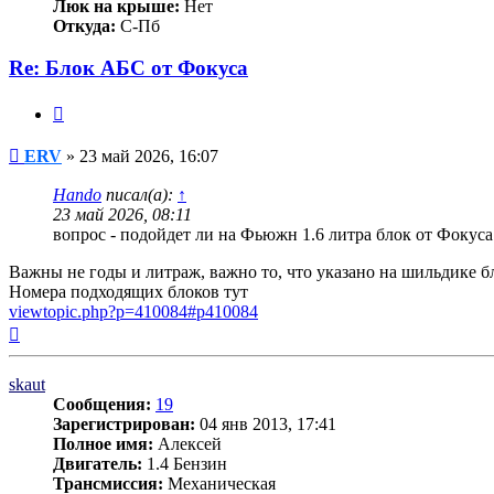
Люк на крыше:
Нет
Откуда:
С-Пб
Re: Блок АБС от Фокуса
Цитата
Сообщение
ERV
»
23 май 2026, 16:07
Hando
писал(а):
↑
23 май 2026, 08:11
вопрос - подойдет ли на Фьюжн 1.6 литра блок от Фокуса 
Важны не годы и литраж, важно то, что указано на шильдике бл
Номера подходящих блоков тут
viewtopic.php?p=410084#p410084
Вернуться
к
началу
skaut
Сообщения:
19
Зарегистрирован:
04 янв 2013, 17:41
Полное имя:
Алексей
Двигатель:
1.4 Бензин
Трансмиссия:
Механическая