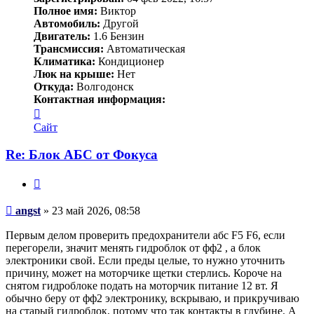
Полное имя:
Виктор
Автомобиль:
Другой
Двигатель:
1.6 Бензин
Трансмиссия:
Автоматическая
Климатика:
Кондиционер
Люк на крыше:
Нет
Откуда:
Волгодонск
Контактная информация:
Контактная
информация
Сайт
пользователя
angst
Re: Блок АБС от Фокуса
Цитата
Сообщение
angst
»
23 май 2026, 08:58
Первым делом проверить предохранители абс F5 F6, если
перегорели, значит менять гидроблок от фф2 , а блок
электроники свой. Если преды целые, то нужно уточнить
причину, может на моторчике щетки стерлись. Короче на
снятом гидроблоке подать на моторчик питание 12 вт. Я
обычно беру от фф2 электронику, вскрываю, и прикручиваю
на старый гидроблок, потому что так контакты в глубине. А