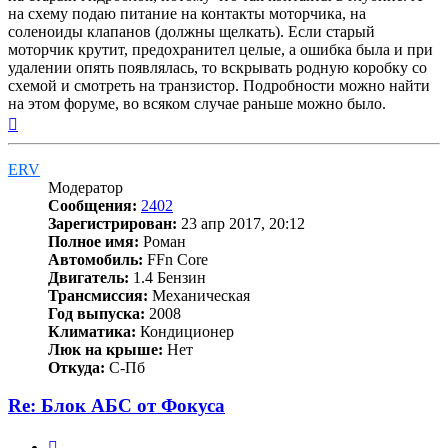
на схему подаю питание на контакты моторчика, на
соленоиды клапанов (должны щелкать). Если старый
моторчик крутит, предохранител целые, а ошибка была и при
удалении опять появлялась, то вскрывать родную коробку со
схемой и смотреть на транзистор. Подробности можно найти
на этом форуме, во всяком случае раньше можно было.
Вернуться
к
началу
ERV
Модератор
Сообщения:
2402
Зарегистрирован:
23 апр 2017, 20:12
Полное имя:
Роман
Автомобиль:
FFn Core
Двигатель:
1.4 Бензин
Трансмиссия:
Механическая
Год выпуска:
2008
Климатика:
Кондиционер
Люк на крыше:
Нет
Откуда:
С-Пб
Re: Блок АБС от Фокуса
Цитата