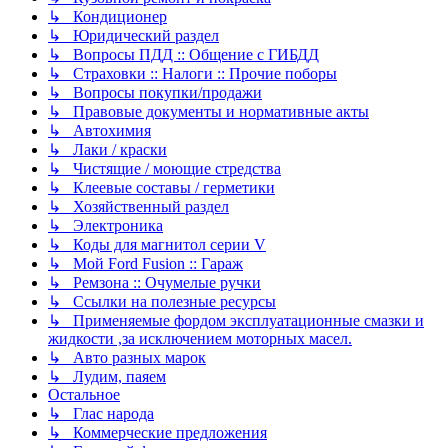
↳ Кондиционер
↳ Юридический раздел
↳ Вопросы ПДД :: Общение с ГИБДД
↳ Страховки :: Налоги :: Прочие поборы
↳ Вопросы покупки/продажи
↳ Правовые документы и нормативные акты
↳ Автохимия
↳ Лаки / краски
↳ Чистящие / моющие стредства
↳ Клеевые составы / герметики
↳ Хозяйственный раздел
↳ Электроника
↳ Коды для магнитол серии V
↳ Мой Ford Fusion :: Гараж
↳ Ремзона :: Очумелые ручки
↳ Ссылки на полезные ресурсы
↳ Применяемые фордом эксплуатационные смазки и
жидкости ,за исключением моторных масел.
↳ Авто разных марок
↳ Лудим, паяем
Остальное
↳ Глас народа
↳ Коммерческие предложения