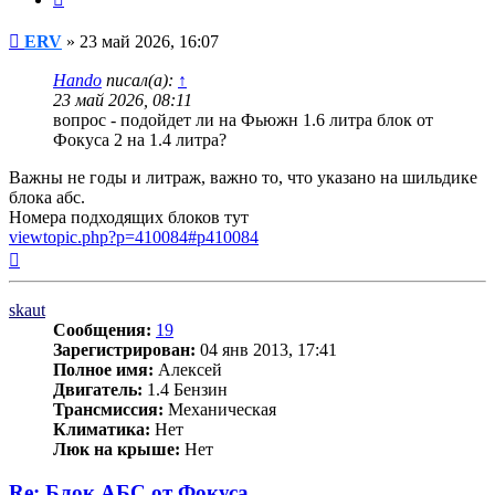
Сообщение
ERV
»
23 май 2026, 16:07
Hando
писал(а):
↑
23 май 2026, 08:11
вопрос - подойдет ли на Фьюжн 1.6 литра блок от
Фокуса 2 на 1.4 литра?
Важны не годы и литраж, важно то, что указано на шильдике
блока абс.
Номера подходящих блоков тут
viewtopic.php?p=410084#p410084
Вернуться
к
началу
skaut
Сообщения:
19
Зарегистрирован:
04 янв 2013, 17:41
Полное имя:
Алексей
Двигатель:
1.4 Бензин
Трансмиссия:
Механическая
Климатика:
Нет
Люк на крыше:
Нет
Re: Блок АБС от Фокуса