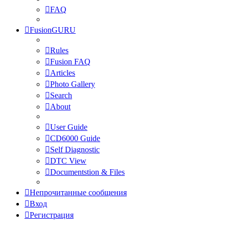
FAQ
FusionGURU
Rules
Fusion FAQ
Articles
Photo Gallery
Search
About
User Guide
CD6000 Guide
Self Diagnostic
DTC View
Documentstion & Files
Непрочитанные сообщения
Вход
Регистрация