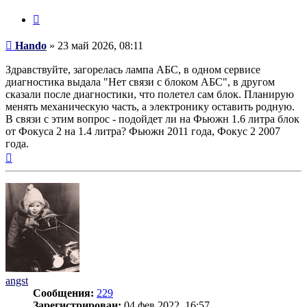
Цитата
Сообщение
Hando
»
23 май 2026, 08:11
Здравствуйте, загорелась лампа АБС, в одном сервисе
диагностика выдала "Нет связи с блоком АБС", в другом
сказали после диагностики, что полетел сам блок. Планирую
менять механическую часть, а электронику оставить родную.
В связи с этим вопрос - подойдет ли на Фьюжн 1.6 литра блок
от Фокуса 2 на 1.4 литра? Фьюжн 2011 года, Фокус 2 2007
года.
Вернуться
к
началу
angst
Сообщения:
229
Зарегистрирован:
04 фев 2022, 16:57