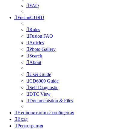
FAQ
FusionGURU
Rules
Fusion FAQ
Articles
Photo Gallery
Search
About
User Guide
CD6000 Guide
Self Diagnostic
DTC View
Documentstion & Files
Непрочитанные сообщения
Вход
Регистрация