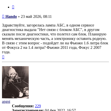
Цитата
Сообщение
Hando
»
23 май 2026, 08:11
Здравствуйте, загорелась лампа АБС, в одном сервисе
диагностика выдала "Нет связи с блоком АБС", в другом
сказали после диагностики, что полетел сам блок. Планирую
менять механическую часть, а электронику оставить родную.
В связи с этим вопрос - подойдет ли на Фьюжн 1.6 литра блок
от Фокуса 2 на 1.4 литра? Фьюжн 2011 года, Фокус 2 2007
года.
Вернуться
к
началу
angst
Сообщения:
229
Зарегистрирован:
04 фев 2022, 16:57