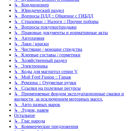
↳ Кондиционер
↳ Юридический раздел
↳ Вопросы ПДД :: Общение с ГИБДД
↳ Страховки :: Налоги :: Прочие поборы
↳ Вопросы покупки/продажи
↳ Правовые документы и нормативные акты
↳ Автохимия
↳ Лаки / краски
↳ Чистящие / моющие стредства
↳ Клеевые составы / герметики
↳ Хозяйственный раздел
↳ Электроника
↳ Коды для магнитол серии V
↳ Мой Ford Fusion :: Гараж
↳ Ремзона :: Очумелые ручки
↳ Ссылки на полезные ресурсы
↳ Применяемые фордом эксплуатационные смазки и
жидкости ,за исключением моторных масел.
↳ Авто разных марок
↳ Лудим, паяем
Остальное
↳ Глас народа
↳ Коммерческие предложения