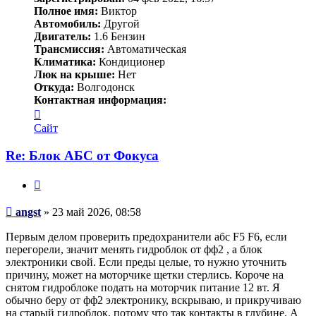
Полное имя:
Виктор
Автомобиль:
Другой
Двигатель:
1.6 Бензин
Трансмиссия:
Автоматическая
Климатика:
Кондиционер
Люк на крыше:
Нет
Откуда:
Волгодонск
Контактная информация:
Контактная
информация
Сайт
пользователя
angst
Re: Блок АБС от Фокуса
Цитата
Сообщение
angst
»
23 май 2026, 08:58
Первым делом проверить предохранители абс F5 F6, если
перегорели, значит менять гидроблок от фф2 , а блок
электроники свой. Если преды целые, то нужно уточнить
причину, может на моторчике щетки стерлись. Короче на
снятом гидроблоке подать на моторчик питание 12 вт. Я
обычно беру от фф2 электронику, вскрываю, и прикручиваю
на старый гидроблок, потому что так контакты в глубине. А