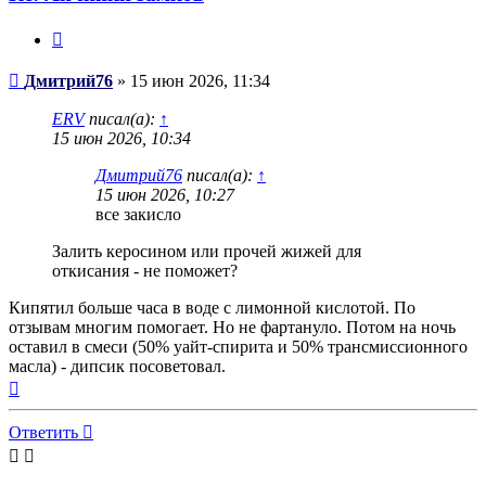
Цитата
Сообщение
Дмитрий76
»
15 июн 2026, 11:34
ERV
писал(а):
↑
15 июн 2026, 10:34
Дмитрий76
писал(а):
↑
15 июн 2026, 10:27
все закисло
Залить керосином или прочей жижей для
откисания - не поможет?
Кипятил больше часа в воде с лимонной кислотой. По
отзывам многим помогает. Но не фартануло. Потом на ночь
оставил в смеси (50% уайт-спирита и 50% трансмиссионного
масла) - дипсик посоветовал.
Вернуться
к
началу
Ответить