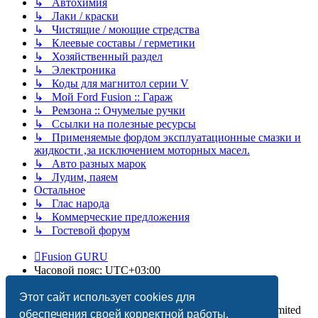
↳ Автохимия
↳ Лаки / краски
↳ Чистящие / моющие стредства
↳ Клеевые составы / герметики
↳ Хозяйственный раздел
↳ Электроника
↳ Коды для магнитол серии V
↳ Мой Ford Fusion :: Гараж
↳ Ремзона :: Очумелые ручки
↳ Ссылки на полезные ресурсы
↳ Применяемые фордом эксплуатационные смазки и
жидкости ,за исключением моторных масел.
↳ Авто разных марок
↳ Лудим, паяем
Остальное
↳ Глас народа
↳ Коммерческие предложения
↳ Гостевой форум
Fusion GURU
Часовой пояс:
UTC+03:00
Удалить cookies
Этот сайт использует cookies для
Создано на основе
phpBB
® Forum Software © phpBB Limited
обеспечения своей корректной работы.