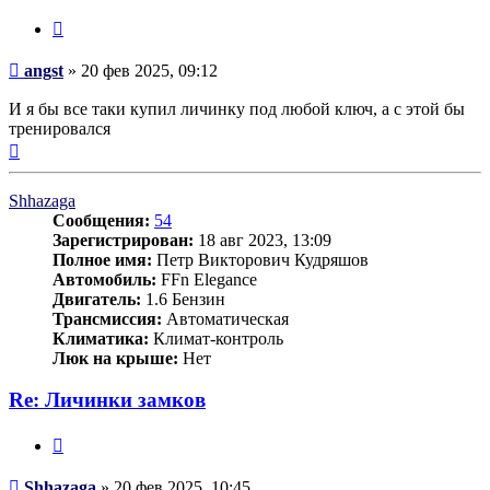
Цитата
Сообщение
angst
»
20 фев 2025, 09:12
И я бы все таки купил личинку под любой ключ, а с этой бы
тренировался
Вернуться
к
началу
Shhazaga
Сообщения:
54
Зарегистрирован:
18 авг 2023, 13:09
Полное имя:
Петр Викторович Кудряшов
Автомобиль:
FFn Elegance
Двигатель:
1.6 Бензин
Трансмиссия:
Автоматическая
Климатика:
Климат-контроль
Люк на крыше:
Нет
Re: Личинки замков
Цитата
Сообщение
Shhazaga
»
20 фев 2025, 10:45