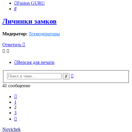
Fusion GURU
Поиск
Личинки замков
Модератор:
Техмодераторы
Ответить
Версия для печати
Расширенный
Поиск
поиск
41 сообщение
Пред.
1
2
3
След.
Novichek