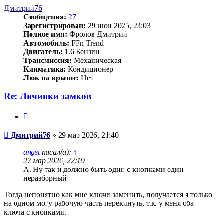
началу
Дмитрий76
Сообщения:
27
Зарегистрирован:
29 июн 2025, 23:03
Полное имя:
Фролов Дмитрий
Автомобиль:
FFn Trend
Двигатель:
1.6 Бензин
Трансмиссия:
Механическая
Климатика:
Кондиционер
Люк на крыше:
Нет
Re: Личинки замков
Цитата
Сообщение
Дмитрий76
»
29 мар 2026, 21:40
angst
писал(а):
↑
27 мар 2026, 22:19
А. Ну так и должно быть один с кнопками один
неразборный
Тогда непонятно как мне ключи заменить, получается я только
на одном могу рабочую часть перекинуть, т.к. у меня оба
ключа с кнопками.