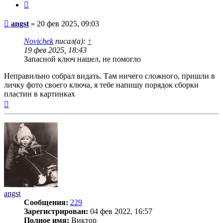
Цитата
Сообщение
angst
»
20 фев 2025, 09:03
Novichek
писал(а):
↑
19 фев 2025, 18:43
Запасной ключ нашел, не помогло
Неправильно собрал видать. Там ничего сложного, пришли в
личку фото своего ключа, я тебе напишу порядок сборки
пластин в картинках
Вернуться
к
началу
angst
Сообщения:
229
Зарегистрирован:
04 фев 2022, 16:57
Полное имя:
Виктор