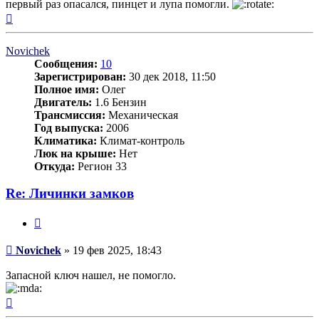
первый раз опасался, пинцет и лупа помогли.
Вернуться
к
началу
Novichek
Сообщения:
10
Зарегистрирован:
30 дек 2018, 11:50
Полное имя:
Олег
Двигатель:
1.6 Бензин
Трансмиссия:
Механическая
Год выпуска:
2006
Климатика:
Климат-контроль
Люк на крыше:
Нет
Откуда:
Регион 33
Re: Личинки замков
Цитата
Сообщение
Novichek
»
19 фев 2025, 18:43
Запасной ключ нашел, не помогло.
Вернуться
к