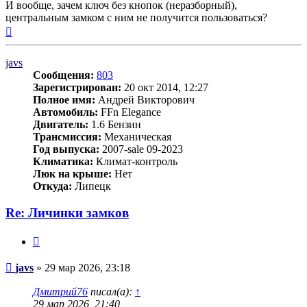
И вообще, зачем ключ без кнопок (неразборный),
центральным замком с ним не получится пользоваться?
Вернуться
к
началу
javs
Сообщения:
803
Зарегистрирован:
20 окт 2014, 12:27
Полное имя:
Андрей Викторович
Автомобиль:
FFn Elegance
Двигатель:
1.6 Бензин
Трансмиссия:
Механическая
Год выпуска:
2007-sale 09-2023
Климатика:
Климат-контроль
Люк на крыше:
Нет
Откуда:
Липецк
Re: Личинки замков
Цитата
Сообщение
javs
»
29 мар 2026, 23:18
Дмитрий76
писал(а):
↑
29 мар 2026, 21:40