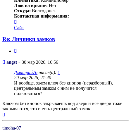
Климатика:
Кондиционер
Люк на крыше:
Нет
Откуда:
Волгодонск
Контактная информация:
Контактная
информация
Сайт
пользователя
angst
Re: Личинки замков
Цитата
Сообщение
angst
»
30 мар 2026, 16:56
Дмитрий76
писал(а):
↑
29 мар 2026, 21:40
И вообще, зачем ключ без кнопок (неразборный),
центральным замком с ним не получится
пользоваться?
Ключом без кнопок закрываешь вод дверь и все двери тоже
закрываются, это и есть центральный замок
Вернуться
к
началу
timoha-07