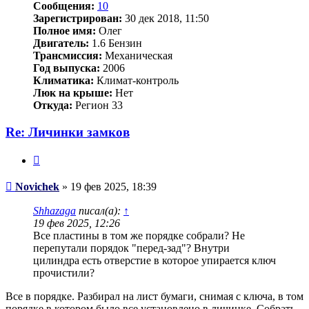
Сообщения:
10
Зарегистрирован:
30 дек 2018, 11:50
Полное имя:
Олег
Двигатель:
1.6 Бензин
Трансмиссия:
Механическая
Год выпуска:
2006
Климатика:
Климат-контроль
Люк на крыше:
Нет
Откуда:
Регион 33
Re: Личинки замков
Цитата
Сообщение
Novichek
»
19 фев 2025, 18:39
Shhazaga
писал(а):
↑
19 фев 2025, 12:26
Все пластины в том же порядке собрали? Не
перепутали порядок "перед-зад"? Внутри
цилиндра есть отверстие в которое упирается ключ
прочистили?
Все в порядке. Разбирал на лист бумаги, снимая с ключа, в том
порядке в котором было все установлено в личинке. Собрать