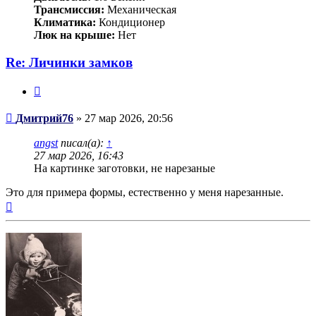
Трансмиссия:
Механическая
Климатика:
Кондиционер
Люк на крыше:
Нет
Re: Личинки замков
Цитата
Сообщение
Дмитрий76
»
27 мар 2026, 20:56
angst
писал(а):
↑
27 мар 2026, 16:43
На картинке заготовки, не нарезаные
Это для примера формы, естественно у меня нарезанные.
Вернуться
к
началу