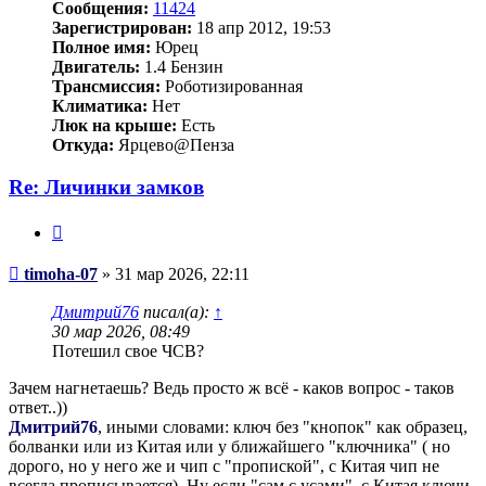
Сообщения:
11424
Зарегистрирован:
18 апр 2012, 19:53
Полное имя:
Юрец
Двигатель:
1.4 Бензин
Трансмиссия:
Роботизированная
Климатика:
Нет
Люк на крыше:
Есть
Откуда:
Ярцево@Пенза
Re: Личинки замков
Цитата
Сообщение
timoha-07
»
31 мар 2026, 22:11
Дмитрий76
писал(а):
↑
30 мар 2026, 08:49
Потешил свое ЧСВ?
Зачем нагнетаешь? Ведь просто ж всё - каков вопрос - таков
ответ..))
Дмитрий76
, иными словами: ключ без "кнопок" как образец,
болванки или из Китая или у ближайшего "ключника" ( но
дорого, но у него же и чип с "пропиской", с Китая чип не
всегда прописывается). Ну если "сам с усами", с Китая ключи