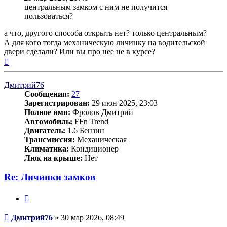
центральным замком с ним не получится
пользоваться?
а что, другого способа открыть нет? только центральным?
А для кого тогда механическую личинку на водительской
двери сделали? Или вы про нее не в курсе?
Вернуться
к
началу
Дмитрий76
Сообщения:
27
Зарегистрирован:
29 июн 2025, 23:03
Полное имя:
Фролов Дмитрий
Автомобиль:
FFn Trend
Двигатель:
1.6 Бензин
Трансмиссия:
Механическая
Климатика:
Кондиционер
Люк на крыше:
Нет
Re: Личинки замков
Цитата
Сообщение
Дмитрий76
»
30 мар 2026, 08:49