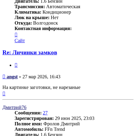
Двигатель:
1.6 Бензин
Трансмиссия:
Автоматическая
Климатика:
Кондиционер
Люк на крыше:
Нет
Откуда:
Волгодонск
Контактная информация:
Контактная
информация
Сайт
пользователя
angst
Re: Личинки замков
Цитата
Сообщение
angst
»
27 мар 2026, 16:43
На картинке заготовки, не нарезаные
Вернуться
к
началу
Дмитрий76
Сообщения:
27
Зарегистрирован:
29 июн 2025, 23:03
Полное имя:
Фролов Дмитрий
Автомобиль:
FFn Trend
Двигатель:
1.6 Бензин