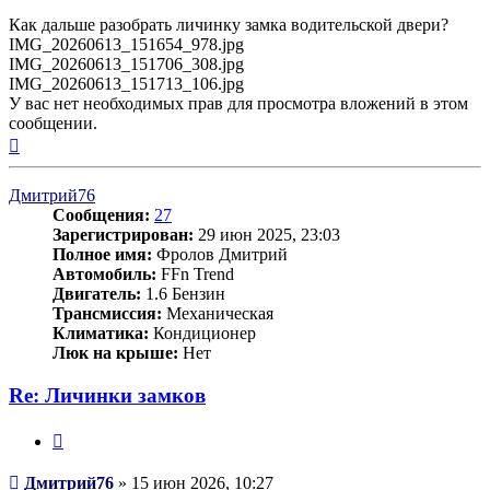
Как дальше разобрать личинку замка водительской двери?
IMG_20260613_151654_978.jpg
IMG_20260613_151706_308.jpg
IMG_20260613_151713_106.jpg
У вас нет необходимых прав для просмотра вложений в этом
сообщении.
Вернуться
к
началу
Дмитрий76
Сообщения:
27
Зарегистрирован:
29 июн 2025, 23:03
Полное имя:
Фролов Дмитрий
Автомобиль:
FFn Trend
Двигатель:
1.6 Бензин
Трансмиссия:
Механическая
Климатика:
Кондиционер
Люк на крыше:
Нет
Re: Личинки замков
Цитата
Сообщение
Дмитрий76
»
15 июн 2026, 10:27