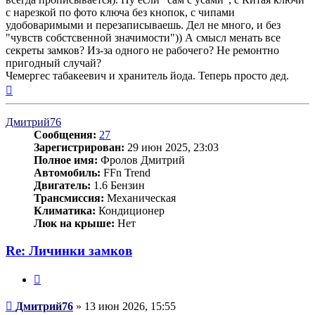
с нарезкой по фото ключа без кнопок, с чипами
удобоваримыми и перезаписываешь. Дел не много, и без
"чувств собстсвенной значимости")) А смысл менать все
секреты замков? Из-за одного не рабочего? Не ремонтно
пригодный случай?
Чемергес табакеевич и хранитель йода. Теперь просто дед.
Вернуться
к
началу
Дмитрий76
Сообщения:
27
Зарегистрирован:
29 июн 2025, 23:03
Полное имя:
Фролов Дмитрий
Автомобиль:
FFn Trend
Двигатель:
1.6 Бензин
Трансмиссия:
Механическая
Климатика:
Кондиционер
Люк на крыше:
Нет
Re: Личинки замков
Цитата
Сообщение
Дмитрий76
»
13 июн 2026, 15:55