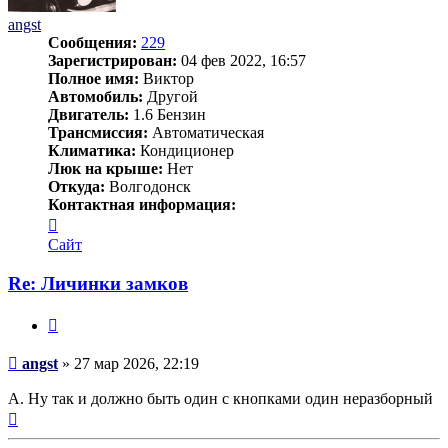
angst
Сообщения:
229
Зарегистрирован:
04 фев 2022, 16:57
Полное имя:
Виктор
Автомобиль:
Другой
Двигатель:
1.6 Бензин
Трансмиссия:
Автоматическая
Климатика:
Кондиционер
Люк на крыше:
Нет
Откуда:
Волгодонск
Контактная информация:
Контактная
информация
Сайт
пользователя
angst
Re: Личинки замков
Цитата
Сообщение
angst
»
27 мар 2026, 22:19
А. Ну так и должно быть один с кнопками один неразборный
Вернуться
к