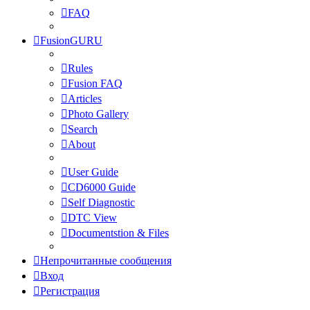
FAQ
FusionGURU
Rules
Fusion FAQ
Articles
Photo Gallery
Search
About
User Guide
CD6000 Guide
Self Diagnostic
DTC View
Documentstion & Files
Непрочитанные сообщения
Вход
Регистрация