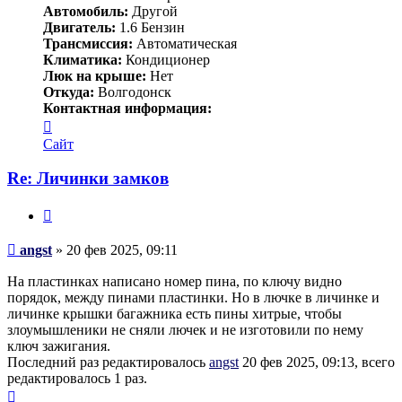
Автомобиль:
Другой
Двигатель:
1.6 Бензин
Трансмиссия:
Автоматическая
Климатика:
Кондиционер
Люк на крыше:
Нет
Откуда:
Волгодонск
Контактная информация:
Контактная
информация
Сайт
пользователя
angst
Re: Личинки замков
Цитата
Сообщение
angst
»
20 фев 2025, 09:11
На пластинках написано номер пина, по ключу видно
порядок, между пинами пластинки. Но в лючке в личинке и
личинке крышки багажника есть пины хитрые, чтобы
злоумышленики не сняли лючек и не изготовили по нему
ключ зажигания.
Последний раз редактировалось
angst
20 фев 2025, 09:13, всего
редактировалось 1 раз.
Вернуться