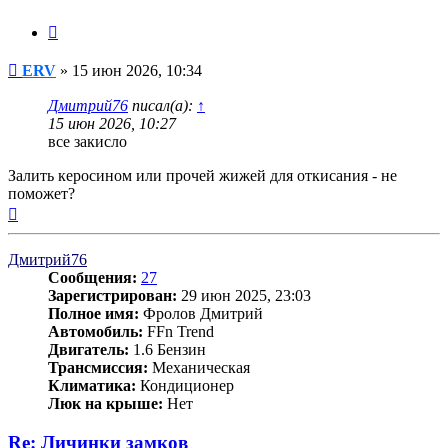
Цитата
Сообщение
ERV
»
15 июн 2026, 10:34
Дмитрий76
писал(а):
↑
15 июн 2026, 10:27
все закисло
Залить керосином или прочей жижей для откисания - не
поможет?
Вернуться
к
началу
Дмитрий76
Сообщения:
27
Зарегистрирован:
29 июн 2025, 23:03
Полное имя:
Фролов Дмитрий
Автомобиль:
FFn Trend
Двигатель:
1.6 Бензин
Трансмиссия:
Механическая
Климатика:
Кондиционер
Люк на крыше:
Нет
Re: Личинки замков