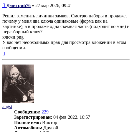
Сообщение
Дмитрий76
»
27 мар 2026, 09:41
Решил заменить личинки замков. Смотрю наборы в продаже,
почему у меня два ключа одинаковые (форма как на
картинке), а в продаже одна съемная часть (подходит ко мне) и
неразборный ключ?
ключи.png
У вас нет необходимых прав для просмотра вложений в этом
сообщении.
Вернуться
к
началу
angst
Сообщения:
229
Зарегистрирован:
04 фев 2022, 16:57
Полное имя:
Виктор
Автомобиль:
Другой