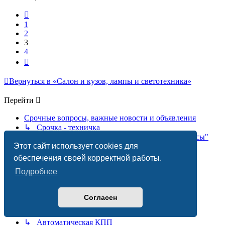
Пред.
1
2
3
4
След.
Вернуться в «Салон и кузов, лампы и светотехника»
Перейти
Срочные вопросы, важные новости и объявления
↳ Срочка - техничка
↳ Содержание раздела "Часто задаваемые вопросы"
Этот сайт использует cookies для
↳ Содержание раздела "Литература"
↳ Новости, объявления, призывы
обеспечения своей корректной работы.
Технический форум
Подробнее
↳ Техчасть
↳ Расходные материалы
↳ Бензиновый двигатель
Согласен
↳ Дизельный двигатель
↳ Электрооборудование
↳ Автоматическая КПП