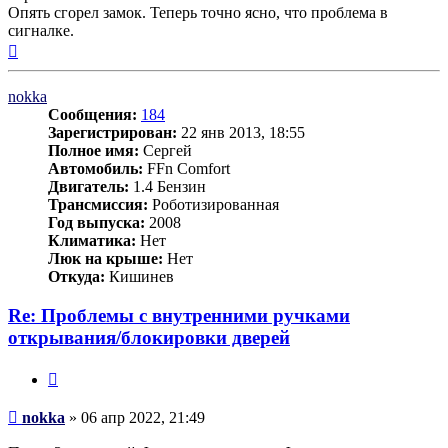
Опять сгорел замок. Теперь точно ясно, что проблема в
сигналке.
Вернуться
к
началу
nokka
Сообщения:
184
Зарегистрирован:
22 янв 2013, 18:55
Полное имя:
Сергей
Автомобиль:
FFn Comfort
Двигатель:
1.4 Бензин
Трансмиссия:
Роботизированная
Год выпуска:
2008
Климатика:
Нет
Люк на крыше:
Нет
Откуда:
Кишинев
Re: Проблемы с внутренними ручками
открывания/блокировки дверей
Цитата
Сообщение
nokka
»
06 апр 2022, 21:49