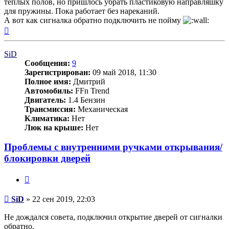
теплых полов, но пришлось убрать пластиковую направляшку
для пружины. Пока работает без нареканий.
А вот как сигналка обратно подключить не пойму
Вернуться
к
началу
SiD
Сообщения:
9
Зарегистрирован:
09 май 2018, 11:30
Полное имя:
Дмитрий
Автомобиль:
FFn Trend
Двигатель:
1.4 Бензин
Трансмиссия:
Механическая
Климатика:
Нет
Люк на крыше:
Нет
Проблемы с внутренними ручками открывания/
блокировки дверей
Цитата
Сообщение
SiD
»
22 сен 2019, 22:03
Не дождался совета, подключил открытие дверей от сигналки
обратно.