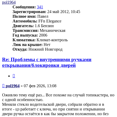
pol1964
Сообщения:
341
Зарегистрирован:
24 май 2012, 10:45
Полное имя:
Павел
Автомобиль:
FFn Elegance
Двигатель:
1.6 Бензин
Трансмиссия:
Механическая
Год выпуска:
2006
Климатика:
Климат-контроль
Люк на крыше:
Нет
Откуда:
Нижний Новгород
Re: Проблемы с внутренними ручками
открывания/блокировки дверей
Цитата
Сообщение
pol1964
»
07 фев 2026, 13:08
Оживлю тему ещё раз... Все похоже на случай топикастера, но
с одной особенностью.
Меняли стекло водительской двери, собрали обратно и в
итоге - цз работает с ключа, но при снятии и открывании
двери ручка остаётся в как бы закрытом положении, но без