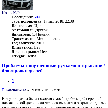
KotenoK-Ira
Сообщения:
504
Зарегистрирован:
17 мар 2018, 22:38
Полное имя:
Ирина
Автомобиль:
Другой
Двигатель:
1.4 Бензин
Трансмиссия:
Механическая
Год выпуска:
2019
Климатика:
Нет
Люк на крыше:
Нет
Откуда:
Пенза
Проблемы с внутренними ручками открывания/
блокировки дверей
Цитата
Сообщение
KotenoK-Ira
»
19 янв 2019, 23:28
Вот у товарища была похожая с моей проблема) С передней
пассажирской двери если человек выходит и закрывает дверь -
внутренняя ручка уходит в положение закрыто сама, в итоге