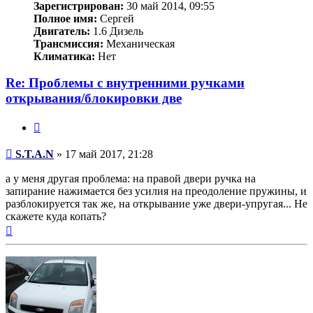
Зарегистрирован:
30 май 2014, 09:55
Полное имя:
Сергей
Двигатель:
1.6 Дизель
Трансмиссия:
Механическая
Климатика:
Нет
Re: Проблемы с внутренними ручками
открывания/блокировки две
Цитата
Сообщение
S.T.A.N
»
17 май 2017, 21:28
а у меня другая проблема: на правой двери ручка на
запирание нажимается без усилия на преодоление пружины, и
разблокируется так же, на открывание уже двери-упругая... Не
скажете куда копать?
Вернуться
к
началу