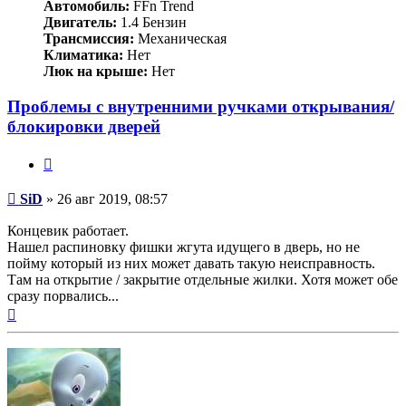
Автомобиль:
FFn Trend
Двигатель:
1.4 Бензин
Трансмиссия:
Механическая
Климатика:
Нет
Люк на крыше:
Нет
Проблемы с внутренними ручками открывания/
блокировки дверей
Цитата
Сообщение
SiD
»
26 авг 2019, 08:57
Концевик работает.
Нашел распиновку фишки жгута идущего в дверь, но не
пойму который из них может давать такую неисправность.
Там на открытие / закрытие отдельные жилки. Хотя может обе
сразу порвались...
Вернуться
к
началу