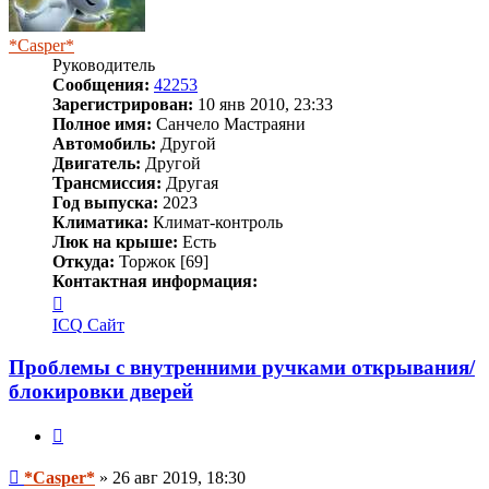
*Casper*
Руководитель
Сообщения:
42253
Зарегистрирован:
10 янв 2010, 23:33
Полное имя:
Санчело Мастраяни
Автомобиль:
Другой
Двигатель:
Другой
Трансмиссия:
Другая
Год выпуска:
2023
Климатика:
Климат-контроль
Люк на крыше:
Есть
Откуда:
Торжок [69]
Контактная информация:
Контактная
информация
ICQ
Сайт
пользователя
*Casper*
Проблемы с внутренними ручками открывания/
блокировки дверей
Цитата
Сообщение
*Casper*
»
26 авг 2019, 18:30