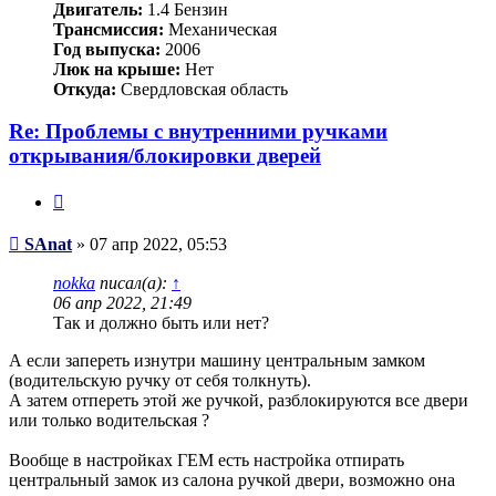
Двигатель:
1.4 Бензин
Трансмиссия:
Механическая
Год выпуска:
2006
Люк на крыше:
Нет
Откуда:
Свердловская область
Re: Проблемы с внутренними ручками
открывания/блокировки дверей
Цитата
Сообщение
SAnat
»
07 апр 2022, 05:53
nokka
писал(а):
↑
06 апр 2022, 21:49
Так и должно быть или нет?
А если запереть изнутри машину центральным замком
(водительскую ручку от себя толкнуть).
А затем отпереть этой же ручкой, разблокируются все двери
или только водительская ?
Вообще в настройках ГЕМ есть настройка отпирать
центральный замок из салона ручкой двери, возможно она