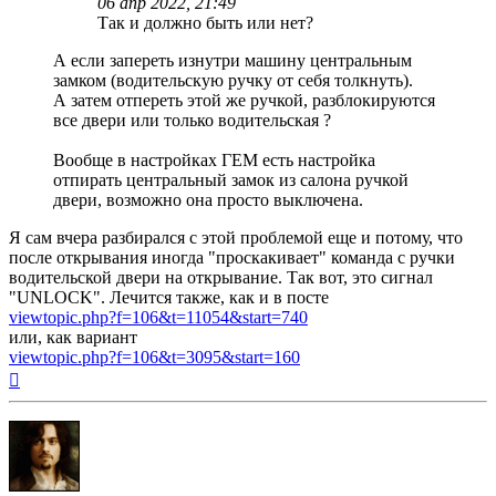
06 апр 2022, 21:49
Так и должно быть или нет?
А если запереть изнутри машину центральным
замком (водительскую ручку от себя толкнуть).
А затем отпереть этой же ручкой, разблокируются
все двери или только водительская ?
Вообще в настройках ГЕМ есть настройка
отпирать центральный замок из салона ручкой
двери, возможно она просто выключена.
Я сам вчера разбирался с этой проблемой еще и потому, что
после открывания иногда "проскакивает" команда с ручки
водительской двери на открывание. Так вот, это сигнал
"UNLOCK". Лечится также, как и в посте
viewtopic.php?f=106&t=11054&start=740
или, как вариант
viewtopic.php?f=106&t=3095&start=160
Вернуться
к
началу