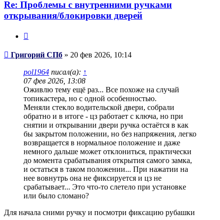
Re: Проблемы с внутренними ручками
открывания/блокировки дверей
Цитата
Сообщение
Григорий СПб
»
20 фев 2026, 10:14
pol1964
писал(а):
↑
07 фев 2026, 13:08
Оживлю тему ещё раз... Все похоже на случай
топикастера, но с одной особенностью.
Меняли стекло водительской двери, собрали
обратно и в итоге - цз работает с ключа, но при
снятии и открывании двери ручка остаётся в как
бы закрытом положении, но без напряжения, легко
возвращается в нормальное положение и даже
немного дальше может отклониться, практически
до момента срабатывания открытия самого замка,
и остаться в таком положении... При нажатии на
нее вовнутрь она не фиксируется и цз не
срабатывает... Это что-то слетело при установке
или было сломано?
Для начала сними ручку и посмотри фиксацию рубашки