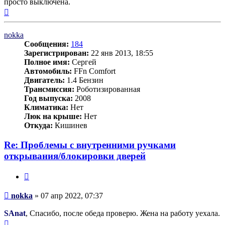
просто выключена.
Вернуться
к
началу
nokka
Сообщения:
184
Зарегистрирован:
22 янв 2013, 18:55
Полное имя:
Сергей
Автомобиль:
FFn Comfort
Двигатель:
1.4 Бензин
Трансмиссия:
Роботизированная
Год выпуска:
2008
Климатика:
Нет
Люк на крыше:
Нет
Откуда:
Кишинев
Re: Проблемы с внутренними ручками
открывания/блокировки дверей
Цитата
Сообщение
nokka
»
07 апр 2022, 07:37
SAnat
, Спасибо, после обеда проверю. Жена на работу уехала.
Вернуться