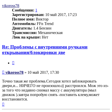
началу
vikoross78
Сообщения:
1
Зарегистрирован:
10 май 2017, 17:23
Полное имя:
Виктор
Автомобиль:
FFn Trend
Двигатель:
1.4 Бензин
Трансмиссия:
Механическая
Люк на крыше:
Нет
Re: Проблемы с внутренними ручками
открывания/блокировки две
Цитата
Сообщение
vikoross78
»
10 май 2017, 17:30
Точно такая же проблема.Сегодня хотел заблокировать
двери,и... НИЧЕГО не произошло.(( расстроился. Мож это из-
за того что недавно снимал массу с аккумулятора (мыл
движок ).завтра попробую снять -поставить клему,может
восстановится.
Вернуться
к