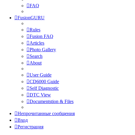
FAQ
FusionGURU
Rules
Fusion FAQ
Articles
Photo Gallery
Search
About
User Guide
CD6000 Guide
Self Diagnostic
DTC View
Documentstion & Files
Непрочитанные сообщения
Вход
Регистрация