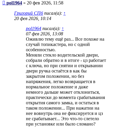
Сообщение
pol1964
»
20 фев 2026, 11:58
Григорий СПб
писал(а):
↑
20 фев 2026, 10:14
pol1964
писал(а):
↑
07 фев 2026, 13:08
Оживлю тему ещё раз... Все похоже на
случай топикастера, но с одной
особенностью.
Меняли стекло водительской двери,
собрали обратно и в итоге - цз работает
с ключа, но при снятии и открывании
двери ручка остаётся в как бы
закрытом положении, но без
напряжения, легко возвращается в
нормальное положение и даже
немного дальше может отклониться,
практически до момента срабатывания
открытия самого замка, и остаться в
таком положении... При нажатии на
нее вовнутрь она не фиксируется и цз
не срабатывает... Это что-то слетело
при установке или было сломано?