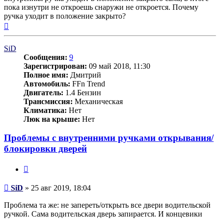
пока изнутри не откроешь снаружи не откроется. Почему
ручка уходит в положение закрыто?
Вернуться
к
началу
SiD
Сообщения:
9
Зарегистрирован:
09 май 2018, 11:30
Полное имя:
Дмитрий
Автомобиль:
FFn Trend
Двигатель:
1.4 Бензин
Трансмиссия:
Механическая
Климатика:
Нет
Люк на крыше:
Нет
Проблемы с внутренними ручками открывания/
блокировки дверей
Цитата
Сообщение
SiD
»
25 авг 2019, 18:04
Проблема та же: не запереть/открыть все двери водительской
ручкой. Сама водительская дверь запирается. И концевики