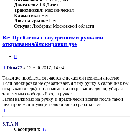
Двигатель:
1.6 Дизель
Трансмиссия:
Механическая
Климатика:
Нет
Люк на крыше:
Нет
Откуда:
Люберцы Московской области
Re: Проблемы с внутренними ручками
открывания/блокировки две
Цитата
Сообщение
Dima77
»
12 май 2017, 14:04
Такая же проблема случается с нечастой периодичностью.
Если блокировка не срабатывает, я тяну ручку в салон (как бы
открываю дверь), но до момента открывания двери, убирая
тем самым свободный ход в ручке.
Затем нажимаю на ручку, и практически всегда после такой
нехитрой манипуляции блокировка срабатывает.
Вернуться
к
началу
S.T.A.N
Сообщения:
35