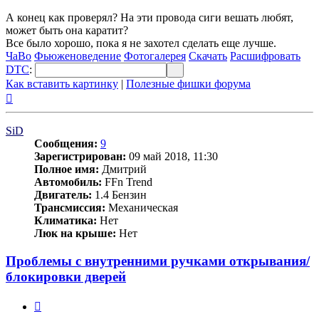
А конец как проверял? На эти провода сиги вешать любят,
может быть она каратит?
Все было хорошо, пока я не захотел сделать еще лучше.
ЧаВо
Фьюженоведение
Фотогалерея
Скачать
Расшифровать
DTC
:
Как вставить картинку
|
Полезные фишки форума
Вернуться
к
началу
SiD
Сообщения:
9
Зарегистрирован:
09 май 2018, 11:30
Полное имя:
Дмитрий
Автомобиль:
FFn Trend
Двигатель:
1.4 Бензин
Трансмиссия:
Механическая
Климатика:
Нет
Люк на крыше:
Нет
Проблемы с внутренними ручками открывания/
блокировки дверей
Цитата