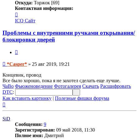
Откуда:
Торжок [69]
Контактная информация:
Контактная
информация
ICQ
Сайт
пользователя
*Casper*
Проблемы с внутренними ручками открывания/
блокировки дверей
Цитата
Сообщение
*Casper*
»
25 авг 2019, 19:21
Концевик, провод
Все было хорошо, пока я не захотел сделать еще лучше.
ЧаВо
Фьюженоведение
Фотогалерея
Скачать
Расшифровать
DTC
:
Как вставить картинку
|
Полезные фишки форума
Вернуться
к
началу
SiD
Сообщения:
9
Зарегистрирован:
09 май 2018, 11:30
Полное имя:
Дмитрий