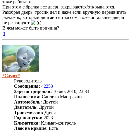
тоже работают.
При этом с брелка все двери закрываются/открываются.
Разобрал дверь: тросик цел и даже если вручную передвигать
рычажок, который двигается троссом, тоже остальные двери
не реагируют
((
В чем может быть причина?
Вернуться
к
началу
*Casper*
Руководитель
Сообщения:
42253
Зарегистрирован:
10 янв 2010, 23:33
Полное имя:
Санчело Мастраяни
Автомобиль:
Другой
Двигатель:
Другой
Трансмиссия:
Другая
Год выпуска:
2023
Климатика:
Климат-контроль
Люк на крыше:
Есть