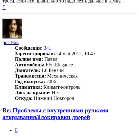
троса, если все правильно то надо лезть дальше к замку...
Вернуться
к
началу
pol1964
Сообщения:
341
Зарегистрирован:
24 май 2012, 10:45
Полное имя:
Павел
Автомобиль:
FFn Elegance
Двигатель:
1.6 Бензин
Трансмиссия:
Механическая
Год выпуска:
2006
Климатика:
Климат-контроль
Люк на крыше:
Нет
Откуда:
Нижний Новгород
Re: Проблемы с внутренними ручками
открывания/блокировки дверей
Цитата