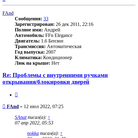
к
началу
FAnd
Сообщения:
33
Зарегистрирован:
26 дек 2011, 22:16
Полное имя:
Андрей
Автомобиль:
FFn Elegance
Двигатель:
1.6 Бензин
Трансмиссия:
Автоматическая
Год выпуска:
2007
Климатика:
Кондиционер
Люк на крыше:
Нет
Re: Проблемы с внутренними ручками
открывания/блокировки дверей
Цитата
Сообщение
FAnd
»
12 июл 2022, 07:25
SAnat
писал(а):
↑
07 апр 2022, 05:53
nokka
писал(а):
↑