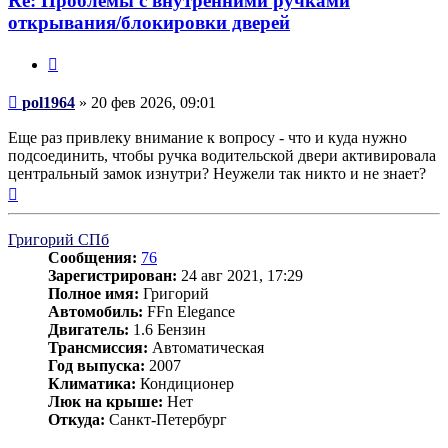
Re: Проблемы с внутренними ручками
открывания/блокировки дверей
Цитата
Сообщение
pol1964
»
20 фев 2026, 09:01
Еще раз привлеку внимание к вопросу - что и куда нужно
подсоединить, чтобы ручка водительской двери активировала
центральный замок изнутри? Неужели так никто и не знает?
Вернуться
к
началу
Григорий СПб
Сообщения:
76
Зарегистрирован:
24 авг 2021, 17:29
Полное имя:
Григорий
Автомобиль:
FFn Elegance
Двигатель:
1.6 Бензин
Трансмиссия:
Автоматическая
Год выпуска:
2007
Климатика:
Кондиционер
Люк на крыше:
Нет
Откуда:
Санкт-Петербург