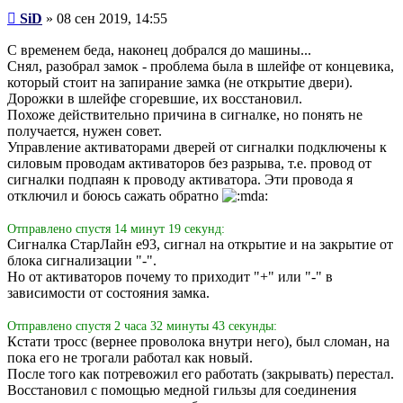
Сообщение
SiD
»
08 сен 2019, 14:55
С временем беда, наконец добрался до машины...
Снял, разобрал замок - проблема была в шлейфе от концевика,
который стоит на запирание замка (не открытие двери).
Дорожки в шлейфе сгоревшие, их восстановил.
Похоже действительно причина в сигналке, но понять не
получается, нужен совет.
Управление активаторами дверей от сигналки подключены к
силовым проводам активаторов без разрыва, т.е. провод от
сигналки подпаян к проводу активатора. Эти провода я
отключил и боюсь сажать обратно
Отправлено спустя 14 минут 19 секунд:
Сигналка СтарЛайн е93, сигнал на открытие и на закрытие от
блока сигнализации "-".
Но от активаторов почему то приходит "+" или "-" в
зависимости от состояния замка.
Отправлено спустя 2 часа 32 минуты 43 секунды:
Кстати тросс (вернее проволока внутри него), был сломан, на
пока его не трогали работал как новый.
После того как потревожил его работать (закрывать) перестал.
Восстановил с помощью медной гильзы для соединения