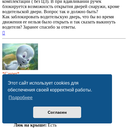
комплектации ( без ЦЗ). В при вдавливании ручек
блокируется возможность открытия дверей снаружи, кроме
водительской двери. Вопрос так и должно быть?
Как заблокировать водительскую дверь, что бы во время
движения ее нельзя было открыть и так сказать выкинуть
водителя? Заранее спасибо за ответы.
Вернуться
к
началу
*Casper*
Руководитель
Этот сайт использует cookies для
Сообщения:
42253
Зарегистрирован:
10 янв 2010, 23:33
обеспечения своей корректной работы.
Полное имя:
Санчело Мастраяни
Подробнее
Автомобиль:
Другой
Двигатель:
Другой
Трансмиссия:
Другая
Согласен
Год выпуска:
2023
Климатика:
Климат-контроль
Люк на крыше:
Есть