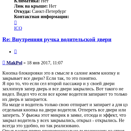
Климатика:
Нет
Люк на крыше:
Нет
Откуда:
Санкт-Петербург
Контактная информация:
Контактная
информация
ICQ
пользователя
MakPol
Re: Внутренняя ручка водительской двери
Цитата
Сообщение
MakPol
»
18 янв 2017, 11:07
Кнопка блокировки это в смысле в салоне жмем кнопку и
закрывает все двери? Если так, то это понятно.
Я про то, что если сел второй пассажир и у своей двери
захлопнув запер дверь и все двери закрылись. Вот такого не
видел. Видел что если все кроме водителя запирают то только
их дверь и запирается.
На мазде и водитель только свою отпирает и запирает а для цз
отдельная кнопка на двери водителя. Отпереть все двери или
запереть. У фьюжа этот микрик в замке, отсюда и эффект, что
закрыл водитель у всех закрыылись, открыл - открылись. Не
всегда это удобно, но так реализовано.
Опыт растет прямо пропорционально выведенному из строя