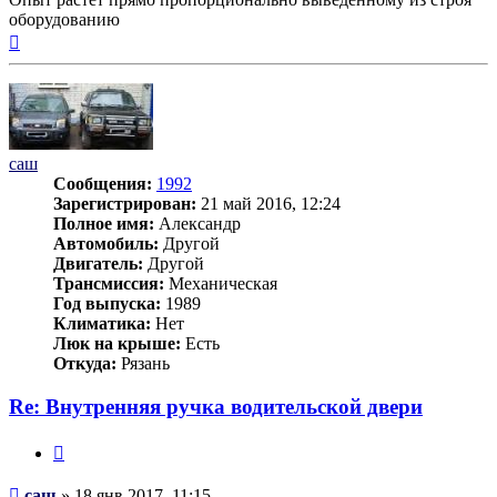
оборудованию
Вернуться
к
началу
саш
Сообщения:
1992
Зарегистрирован:
21 май 2016, 12:24
Полное имя:
Александр
Автомобиль:
Другой
Двигатель:
Другой
Трансмиссия:
Механическая
Год выпуска:
1989
Климатика:
Нет
Люк на крыше:
Есть
Откуда:
Рязань
Re: Внутренняя ручка водительской двери
Цитата
Сообщение
саш
»
18 янв 2017, 11:15