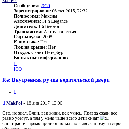
MakPol
Сообщения:
2656
Зарегистрирован:
06 окт 2015, 22:32
Полное имя:
Максим
Автомобиль:
FFn Elegance
Двигатель:
1.6 Бензин
Трансмиссия:
Автоматическая
Год выпуска:
2008
Климатика:
Нет
Люк на крыше:
Нет
Откуда:
Санкт-Петербург
Контактная информация:
Контактная
информация
ICQ
пользователя
MakPol
Re: Внутренняя ручка водительской двери
Цитата
Сообщение
MakPol
»
18 янв 2017, 13:06
Ого, не знал. Блин, век живи, век учись. Правда сзади все
равно убегут, а там у меня чаще всего дети сидят
Опыт растет прямо пропорционально выведенному из строя
оборудованию