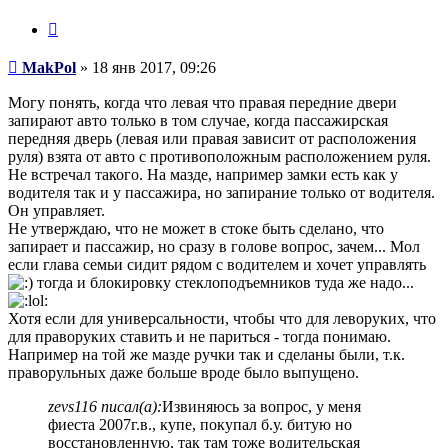
Цитата
Сообщение
MakPol
»
18 янв 2017, 09:26
Могу понять, когда что левая что правая передние двери
запирают авто только в том случае, когда пассажирская
передняя дверь (левая или правая зависит от расположения
руля) взята от авто с противоположным расположением руля.
Не встречал такого. На мазде, например замки есть как у
водителя так и у пассажира, но запирание только от водителя.
Он управляет.
Не утверждаю, что не может в стоке быть сделано, что
запирает и пассажир, но сразу в голове вопрос, зачем... Мол
если глава семьи сидит рядом с водителем и хочет управлять
тогда и блокировку стеклоподъемников туда же надо...
Хотя если для универсальности, чтобы что для леворуких, что
для праворуких ставить и не париться - тогда понимаю.
Например на той же мазде ручки так и сделаны были, т.к.
праворульных даже больше вроде было выпущено.
zevs116 писал(а):
Извиняюсь за вопрос, у меня
фиеста 2007г.в., купе, покупал б.у. битую но
восстановленную, так там тоже водительская