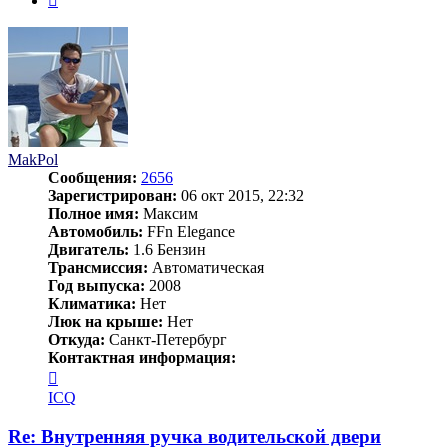
MakPol
Сообщения:
2656
Зарегистрирован:
06 окт 2015, 22:32
Полное имя:
Максим
Автомобиль:
FFn Elegance
Двигатель:
1.6 Бензин
Трансмиссия:
Автоматическая
Год выпуска:
2008
Климатика:
Нет
Люк на крыше:
Нет
Откуда:
Санкт-Петербург
Контактная информация:
Контактная
информация
ICQ
пользователя
MakPol
Re: Внутренняя ручка водительской двери