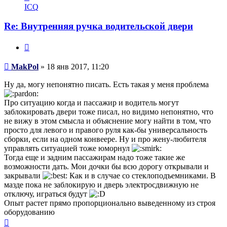
информация
ICQ
пользователя
MakPol
Re: Внутренняя ручка водительской двери
Цитата
Сообщение
MakPol
»
18 янв 2017, 11:20
Ну да, могу непонятно писать. Есть такая у меня проблема
Про ситуацию когда и пассажир и водитель могут
заблокировать двери тоже писал, но видимо непонятно, что
не вижу в этом смысла и объяснение могу найти в том, что
просто для левого и правого руля как-бы универсальность
сборки, если на одном конвеере. Ну и про жену-любителя
управлять ситуацией тоже юморнул
Тогда еще и задним пассажирам надо тоже такие же
возможности дать. Мои дочки бы всю дорогу открывали и
закрывали
Как и в случае со стеклоподъемниками. В
мазде пока не заблокирую и дверь электросдвижную не
отключу, играться будут
Опыт растет прямо пропорционально выведенному из строя
оборудованию
Вернуться