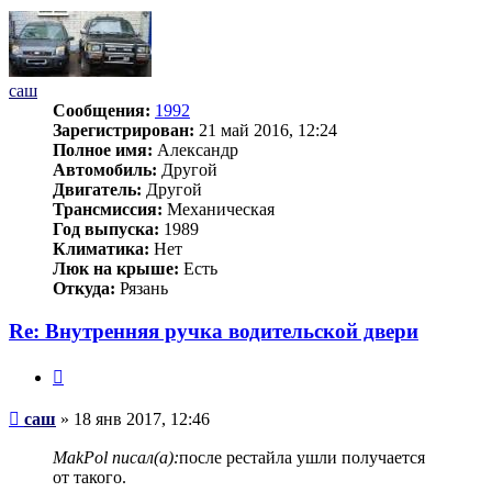
началу
саш
Сообщения:
1992
Зарегистрирован:
21 май 2016, 12:24
Полное имя:
Александр
Автомобиль:
Другой
Двигатель:
Другой
Трансмиссия:
Механическая
Год выпуска:
1989
Климатика:
Нет
Люк на крыше:
Есть
Откуда:
Рязань
Re: Внутренняя ручка водительской двери
Цитата
Сообщение
саш
»
18 янв 2017, 12:46
MakPol писал(а):
после рестайла ушли получается
от такого.