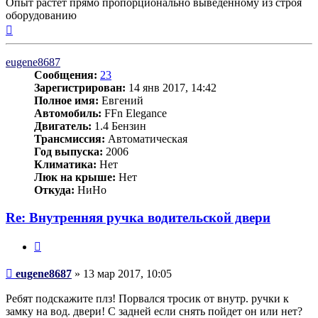
Опыт растет прямо пропорционально выведенному из строя
оборудованию
Вернуться
к
началу
eugene8687
Сообщения:
23
Зарегистрирован:
14 янв 2017, 14:42
Полное имя:
Евгений
Автомобиль:
FFn Elegance
Двигатель:
1.4 Бензин
Трансмиссия:
Автоматическая
Год выпуска:
2006
Климатика:
Нет
Люк на крыше:
Нет
Откуда:
НиНо
Re: Внутренняя ручка водительской двери
Цитата
Сообщение
eugene8687
»
13 мар 2017, 10:05
Ребят подскажите плз! Порвался тросик от внутр. ручки к
замку на вод. двери! С задней если снять пойдет он или нет?