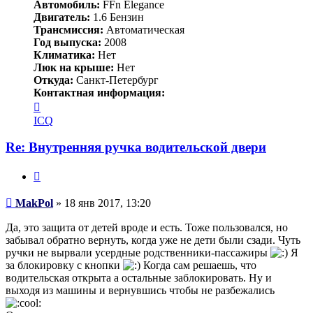
Автомобиль:
FFn Elegance
Двигатель:
1.6 Бензин
Трансмиссия:
Автоматическая
Год выпуска:
2008
Климатика:
Нет
Люк на крыше:
Нет
Откуда:
Санкт-Петербург
Контактная информация:
Контактная
информация
ICQ
пользователя
MakPol
Re: Внутренняя ручка водительской двери
Цитата
Сообщение
MakPol
»
18 янв 2017, 13:20
Да, это защита от детей вроде и есть. Тоже пользовался, но
забывал обратно вернуть, когда уже не дети были сзади. Чуть
ручки не вырвали усердные родственники-пассажиры
Я
за блокировку с кнопки
Когда сам решаешь, что
водительская открыта а остальные заблокировать. Ну и
выходя из машины и вернувшись чтобы не разбежались