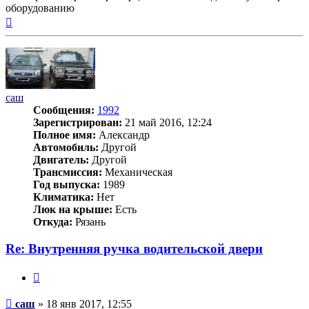
оборудованию
Вернуться
к
началу
саш
Сообщения:
1992
Зарегистрирован:
21 май 2016, 12:24
Полное имя:
Александр
Автомобиль:
Другой
Двигатель:
Другой
Трансмиссия:
Механическая
Год выпуска:
1989
Климатика:
Нет
Люк на крыше:
Есть
Откуда:
Рязань
Re: Внутренняя ручка водительской двери
Цитата
Сообщение
саш
»
18 янв 2017, 12:55