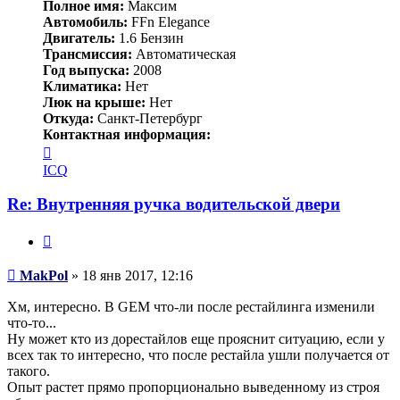
Полное имя:
Максим
Автомобиль:
FFn Elegance
Двигатель:
1.6 Бензин
Трансмиссия:
Автоматическая
Год выпуска:
2008
Климатика:
Нет
Люк на крыше:
Нет
Откуда:
Санкт-Петербург
Контактная информация:
Контактная
информация
ICQ
пользователя
MakPol
Re: Внутренняя ручка водительской двери
Цитата
Сообщение
MakPol
»
18 янв 2017, 12:16
Хм, интересно. В GEM что-ли после рестайлинга изменили
что-то...
Ну может кто из дорестайлов еще прояснит ситуацию, если у
всех так то интересно, что после рестайла ушли получается от
такого.
Опыт растет прямо пропорционально выведенному из строя