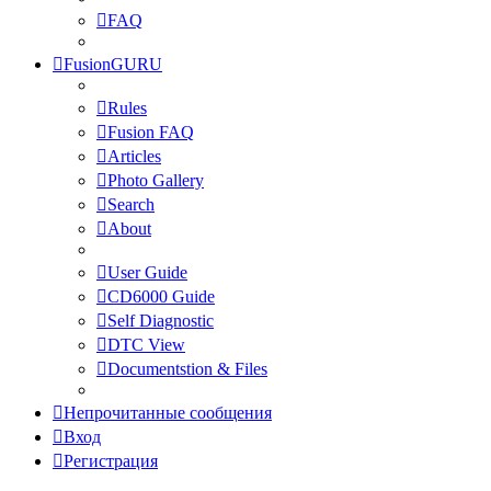
FAQ
FusionGURU
Rules
Fusion FAQ
Articles
Photo Gallery
Search
About
User Guide
CD6000 Guide
Self Diagnostic
DTC View
Documentstion & Files
Непрочитанные сообщения
Вход
Регистрация