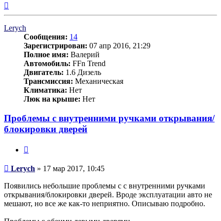
Вернуться
к
началу
Lerych
Сообщения:
14
Зарегистрирован:
07 апр 2016, 21:29
Полное имя:
Валерий
Автомобиль:
FFn Trend
Двигатель:
1.6 Дизель
Трансмиссия:
Механическая
Климатика:
Нет
Люк на крыше:
Нет
Проблемы с внутренними ручками открывания/
блокировки дверей
Цитата
Сообщение
Lerych
»
17 мар 2017, 10:45
Появились небольшие проблемы с с внутренними ручками
открывания/блокировки дверей. Вроде эксплуатации авто не
мешают, но все же как-то неприятно. Описываю подробно.