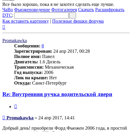
Все было хорошо, пока я не захотел сделать еще лучше.
ЧаВо
Фьюженоведение
Фотогалерея
Скачать
Расшифровать
DTC
:
Как вставить картинку
|
Полезные фишки форума
Вернуться
к
началу
Promakawka
Сообщения:
8
Зарегистрирован:
24 апр 2017, 00:28
Полное имя:
Павел
Двигатель:
1.6 Дизель
Трансмиссия:
Механическая
Год выпуска:
2006
Люк на крыше:
Нет
Откуда:
Санкт-Петербург
Re: Внутренняя ручка водительской двери
Цитата
Сообщение
Promakawka
»
24 апр 2017, 14:41
Добрый день! приобрели Форд Фьюжен 2006 года, в простой