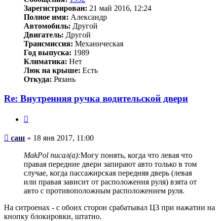
Зарегистрирован:
21 май 2016, 12:24
Полное имя:
Александр
Автомобиль:
Другой
Двигатель:
Другой
Трансмиссия:
Механическая
Год выпуска:
1989
Климатика:
Нет
Люк на крыше:
Есть
Откуда:
Рязань
Re: Внутренняя ручка водительской двери
Цитата
Сообщение
саш
»
18 янв 2017, 11:00
MakPol писал(а):
Могу понять, когда что левая что
правая передние двери запирают авто только в том
случае, когда пассажирская передняя дверь (левая
или правая зависит от расположения руля) взята от
авто с противоположным расположением руля.
На ситроенах - с обоих сторон срабатывал ЦЗ при нажатии на
кнопку блокировки, штатно.