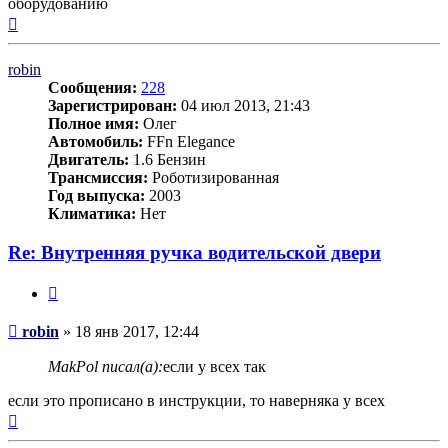
оборудованию
Вернуться
к
началу
robin
Сообщения:
228
Зарегистрирован:
04 июл 2013, 21:43
Полное имя:
Олег
Автомобиль:
FFn Elegance
Двигатель:
1.6 Бензин
Трансмиссия:
Роботизированная
Год выпуска:
2003
Климатика:
Нет
Re: Внутренняя ручка водительской двери
Цитата
Сообщение
robin
»
18 янв 2017, 12:44
MakPol писал(а):
если у всех так
если это прописано в инструкции, то наверняка у всех
Вернуться
к