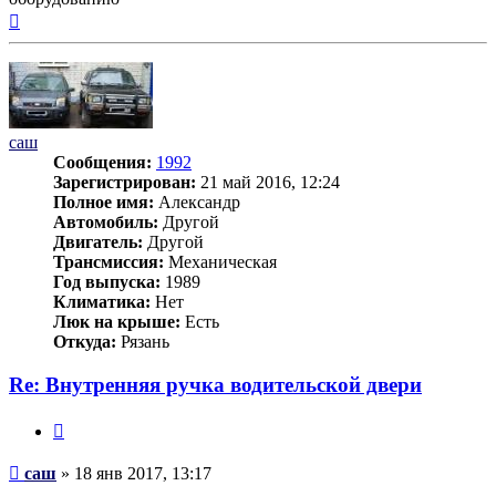
Вернуться
к
началу
саш
Сообщения:
1992
Зарегистрирован:
21 май 2016, 12:24
Полное имя:
Александр
Автомобиль:
Другой
Двигатель:
Другой
Трансмиссия:
Механическая
Год выпуска:
1989
Климатика:
Нет
Люк на крыше:
Есть
Откуда:
Рязань
Re: Внутренняя ручка водительской двери
Цитата
Сообщение
саш
»
18 янв 2017, 13:17