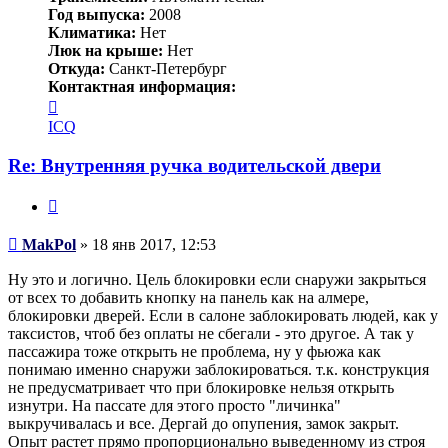
Год выпуска:
2008
Климатика:
Нет
Люк на крыше:
Нет
Откуда:
Санкт-Петербург
Контактная информация:
Контактная
информация
ICQ
пользователя
MakPol
Re: Внутренняя ручка водительской двери
Цитата
Сообщение
MakPol
»
18 янв 2017, 12:53
Ну это и логично. Цель блокировки если снаружи закрыться
от всех то добавить кнопку на панель как на алмере,
блокировки дверей. Если в салоне заблокировать людей, как у
таксистов, чтоб без оплаты не сбегали - это другое. А так у
пассажира тоже открыть не проблема, ну у фьюжа как
понимаю именно снаружи заблокироваться. т.к. конструкция
не предусматривает что при блокировке нельзя открыть
изнутри. На пассате для этого просто "личинка"
выкручивалась и все. Дергай до опупения, замок закрыт.
Опыт растет прямо пропорционально выведенному из строя