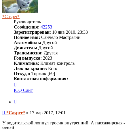
*Casper*
Руководитель
Сообщения:
42253
Зарегистрирован:
10 янв 2010, 23:33
Полное имя:
Санчело Мастраяни
Автомобиль:
Другой
Двигатель:
Другой
Трансмиссия:
Другая
Год выпуска:
2023
Климатика:
Климат-контроль
Люк на крыше:
Есть
Откуда:
Торжок [69]
Контактная информация:
Контактная
информация
ICQ
Сайт
пользователя
*Casper*
Цитата
Сообщение
*Casper*
»
17 мар 2017, 12:01
У водительской лопнул тросик внутренний. А пассажирская -
ненай