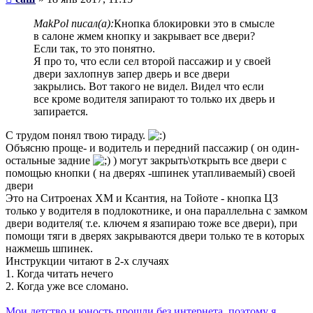
MakPol писал(а):
Кнопка блокировки это в смысле
в салоне жмем кнопку и закрывает все двери?
Если так, то это понятно.
Я про то, что если сел второй пассажир и у своей
двери захлопнув запер дверь и все двери
закрылись. Вот такого не видел. Видел что если
все кроме водителя запирают то только их дверь и
запирается.
С трудом понял твою тираду.
Объясню проще- и водитель и передний пассажир ( он один-
остальные задние
) могут закрыть\открыть все двери с
помощью кнопки ( на дверях -шпинек утапливаемый) своей
двери
Это на Ситроенах ХМ и Ксантия, на Тойоте - кнопка ЦЗ
только у водителя в подлокотнике, и она параллельна с замком
двери водителя( т.е. ключем я язапираю тоже все двери), при
помощи тяги в дверях закрываются двери только те в которых
нажмешь шпинек.
Инструкции читают в 2-х случаях
1. Когда читать нечего
2. Когда уже все сломано.
Мои детство и юность прошли без интернета, поэтому я