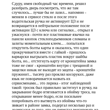
Сдуру, имея свободный час времени, решил
разобрать дверь посмотреть, что же там
случилось... лучше бы не лазил... напомню -
меняли в сервисе стекло и после этого
водительская ручка не активирует ЦЗ и не
возвращается в нейтральное положение после
активации ЦЗ с ключа или сигналки... открыл и
ужаснулся - почти все пластиковые язычки на
панели кнопок стеклоподъемников сломаны и
залиты моментальным клеем... . попытался
открутить болты карты и оказалось, что один
прокручивается вместе с гайкой - пришлось
варварски выгрызать пластик вокруг шайбы
болта, но... отстегнуть карту от кронштейна замка
тоже не смог - кронштейн внутри с трещиной и
защелки никак не выходят из зацепа - кронштейн
пружинит... тысячу раз проклял косоруких. даже
язык не поворачивается назвать их
сервисменами... это лирика - итог наблюдений
такой: тросик был правильно застегнут в ручку, на
закрывание бодро втягивается в обойму троса, на
открывание менее бодро, если посильнее
попробовать его вытянуть из обоймы что-то
звякает в районе замка, подергал несколько раз и
додергался до того, что он перестал реагировать на