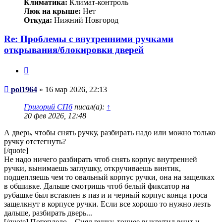
Климатика:
Климат-контроль
Люк на крыше:
Нет
Откуда:
Нижний Новгород
Re: Проблемы с внутренними ручками
открывания/блокировки дверей
Цитата
Сообщение
pol1964
»
16 мар 2026, 22:13
Григорий СПб
писал(а):
↑
20 фев 2026, 12:48
А дверь, чтобы снять ручку, разбирать надо или можно только
ручку отстегнуть?
[/quote]
Не надо ничего разбирать чтоб снять корпус внутренней
ручки, вынимаешь заглушку, откручиваешь винтик,
подцепляешь чем то овальный корпус ручки, она на защелках
в обшивке. Дальше смотришь чтоб белый фиксатор на
рубашке был вставлен в паз и и черный корпус конца троса
защелкнут в корпусе ручки. Если все хорошо то нужно лезть
дальше, разбирать дверь...
[/quote] Потеплело... Снял ручку, точнее выкрутил винт и