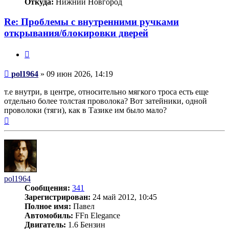
Откуда:
Нижний Новгород
Re: Проблемы с внутренними ручками
открывания/блокировки дверей
Цитата
Сообщение
pol1964
»
09 июн 2026, 14:19
т.е внутри, в центре, относительно мягкого троса есть еще
отдельно более толстая проволока? Вот затейники, одной
проволоки (тяги), как в Тазике им было мало?
Вернуться
к
началу
pol1964
Сообщения:
341
Зарегистрирован:
24 май 2012, 10:45
Полное имя:
Павел
Автомобиль:
FFn Elegance
Двигатель:
1.6 Бензин