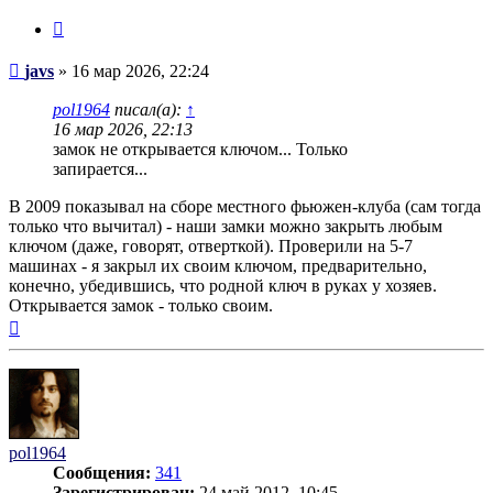
Цитата
Сообщение
javs
»
16 мар 2026, 22:24
pol1964
писал(а):
↑
16 мар 2026, 22:13
замок не открывается ключом... Только
запирается...
В 2009 показывал на сборе местного фьюжен-клуба (сам тогда
только что вычитал) - наши замки можно закрыть любым
ключом (даже, говорят, отверткой). Проверили на 5-7
машинах - я закрыл их своим ключом, предварительно,
конечно, убедившись, что родной ключ в руках у хозяев.
Открывается замок - только своим.
Вернуться
к
началу
pol1964
Сообщения:
341
Зарегистрирован:
24 май 2012, 10:45