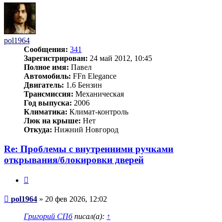
pol1964
Сообщения:
341
Зарегистрирован:
24 май 2012, 10:45
Полное имя:
Павел
Автомобиль:
FFn Elegance
Двигатель:
1.6 Бензин
Трансмиссия:
Механическая
Год выпуска:
2006
Климатика:
Климат-контроль
Люк на крыше:
Нет
Откуда:
Нижний Новгород
Re: Проблемы с внутренними ручками
открывания/блокировки дверей
Цитата
Сообщение
pol1964
»
20 фев 2026, 12:02
Григорий СПб
писал(а):
↑