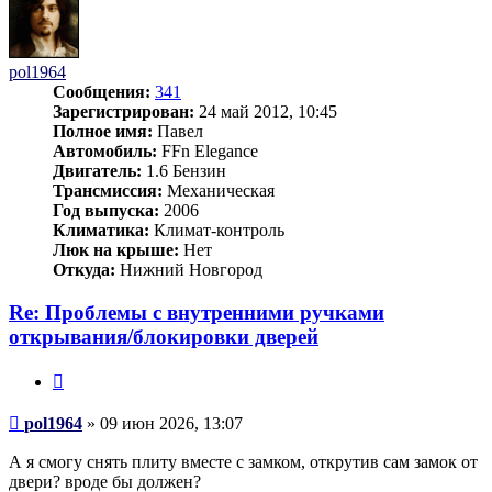
pol1964
Сообщения:
341
Зарегистрирован:
24 май 2012, 10:45
Полное имя:
Павел
Автомобиль:
FFn Elegance
Двигатель:
1.6 Бензин
Трансмиссия:
Механическая
Год выпуска:
2006
Климатика:
Климат-контроль
Люк на крыше:
Нет
Откуда:
Нижний Новгород
Re: Проблемы с внутренними ручками
открывания/блокировки дверей
Цитата
Сообщение
pol1964
»
09 июн 2026, 13:07
А я смогу снять плиту вместе с замком, открутив сам замок от
двери? вроде бы должен?