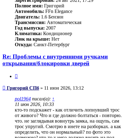
Зарегистрирован:
24 авг 2021, 17:29
Полное имя:
Григорий
Автомобиль:
FFn Elegance
Двигатель:
1.6 Бензин
Трансмиссия:
Автоматическая
Год выпуска:
2007
Климатика:
Кондиционер
Люк на крыше:
Нет
Откуда:
Санкт-Петербург
Re: Проблемы с внутренними ручками
открывания/блокировки дверей
Цитата
Сообщение
Григорий СПб
»
11 июн 2026, 13:12
pol1964
писал(а):
↑
11 июн 2026, 10:33
кто-то подскажет - как отличить лопнувший трос
от живого? Что и где должно болтаться - повторю.
что. не заглядывая вовнутрь замка, на ощупь, сам
трос упругий. Смотрю в инете на разборках. а как
определить, что он нормальный? по фото это
возможно? что-то у него должно висеть на пол-