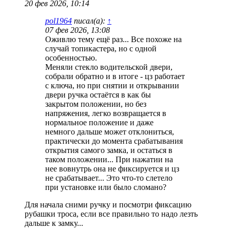
20 фев 2026, 10:14
pol1964
писал(а):
↑
07 фев 2026, 13:08
Оживлю тему ещё раз... Все похоже на
случай топикастера, но с одной
особенностью.
Меняли стекло водительской двери,
собрали обратно и в итоге - цз работает
с ключа, но при снятии и открывании
двери ручка остаётся в как бы
закрытом положении, но без
напряжения, легко возвращается в
нормальное положение и даже
немного дальше может отклониться,
практически до момента срабатывания
открытия самого замка, и остаться в
таком положении... При нажатии на
нее вовнутрь она не фиксируется и цз
не срабатывает... Это что-то слетело
при установке или было сломано?
Для начала сними ручку и посмотри фиксацию
рубашки троса, если все правильно то надо лезть
дальше к замку...