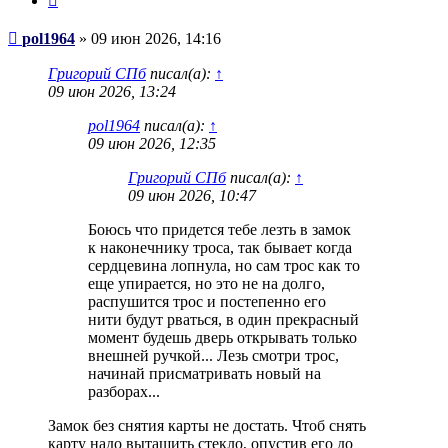
Сообщение
pol1964
»
09 июн 2026, 14:16
Григорий СПб
писал(а):
↑
09 июн 2026, 13:24
pol1964
писал(а):
↑
09 июн 2026, 12:35
Григорий СПб
писал(а):
↑
09 июн 2026, 10:47
Боюсь что придется тебе лезть в замок
к наконечнику троса, так бывает когда
сердцевина лопнула, но сам трос как то
еще упирается, но это не на долго,
распушится трос и постепенно его
нити будут рваться, в один прекрасный
момент будешь дверь открывать только
внешней ручкой... Лезь смотри трос,
начинай присматривать новый на
разборах...
Замок без снятия карты не достать. Чтоб снять
карту надо вытащить стекло, опустив его до