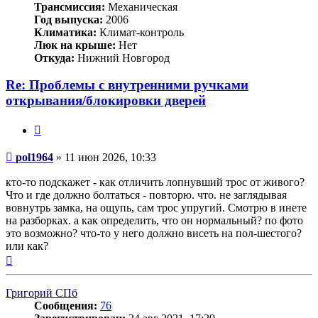
Трансмиссия:
Механическая
Год выпуска:
2006
Климатика:
Климат-контроль
Люк на крыше:
Нет
Откуда:
Нижний Новгород
Re: Проблемы с внутренними ручками
открывания/блокировки дверей
Цитата
Сообщение
pol1964
»
11 июн 2026, 10:33
кто-то подскажет - как отличить лопнувший трос от живого?
Что и где должно болтаться - повторю. что. не заглядывая
вовнутрь замка, на ощупь, сам трос упругий. Смотрю в инете
на разборках. а как определить, что он нормальный? по фото
это возможно? что-то у него должно висеть на пол-шестого?
или как?
Вернуться
к
началу
Григорий СПб
Сообщения:
76