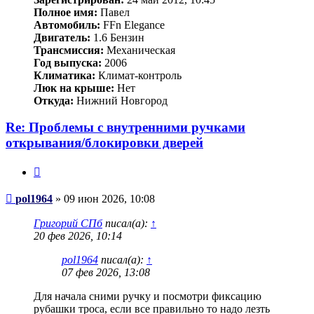
Полное имя:
Павел
Автомобиль:
FFn Elegance
Двигатель:
1.6 Бензин
Трансмиссия:
Механическая
Год выпуска:
2006
Климатика:
Климат-контроль
Люк на крыше:
Нет
Откуда:
Нижний Новгород
Re: Проблемы с внутренними ручками
открывания/блокировки дверей
Цитата
Сообщение
pol1964
»
09 июн 2026, 10:08
Григорий СПб
писал(а):
↑
20 фев 2026, 10:14
pol1964
писал(а):
↑
07 фев 2026, 13:08
Для начала сними ручку и посмотри фиксацию
рубашки троса, если все правильно то надо лезть