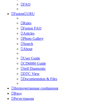
FAQ
FusionGURU
Rules
Fusion FAQ
Articles
Photo Gallery
Search
About
User Guide
CD6000 Guide
Self Diagnostic
DTC View
Documentstion & Files
Непрочитанные сообщения
Вход
Регистрация