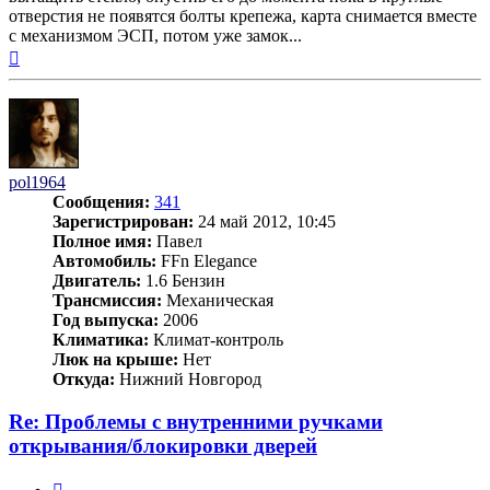
отверстия не появятся болты крепежа, карта снимается вместе
с механизмом ЭСП, потом уже замок...
Вернуться
к
началу
pol1964
Сообщения:
341
Зарегистрирован:
24 май 2012, 10:45
Полное имя:
Павел
Автомобиль:
FFn Elegance
Двигатель:
1.6 Бензин
Трансмиссия:
Механическая
Год выпуска:
2006
Климатика:
Климат-контроль
Люк на крыше:
Нет
Откуда:
Нижний Новгород
Re: Проблемы с внутренними ручками
открывания/блокировки дверей
Цитата