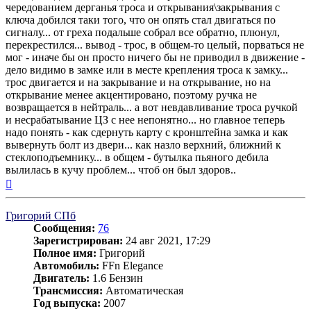
чередованием дерганья троса и открывания\закрывания с
ключа добился таки того, что он опять стал двигаться по
сигналу... от греха подальше собрал все обратно, плюнул,
перекрестился... вывод - трос, в общем-то целый, порваться не
мог - иначе бы он просто ничего бы не приводил в движение -
дело видимо в замке или в месте крепления троса к замку...
трос двигается и на закрывание и на открывание, но на
открывание менее акцентировано, поэтому ручка не
возвращается в нейтраль... а вот невдавливание троса ручкой
и несрабатывание ЦЗ с нее непонятно... но главное теперь
надо понять - как сдернуть карту с кронштейна замка и как
вывернуть болт из двери... как назло верхний, ближний к
стеклоподъемнику... в общем - бутылка пьяного дебила
вылилась в кучу проблем... чтоб он был здоров..
Вернуться
к
началу
Григорий СПб
Сообщения:
76
Зарегистрирован:
24 авг 2021, 17:29
Полное имя:
Григорий
Автомобиль:
FFn Elegance
Двигатель:
1.6 Бензин
Трансмиссия:
Автоматическая
Год выпуска:
2007