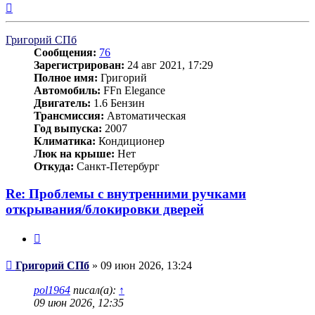
Вернуться
к
началу
Григорий СПб
Сообщения:
76
Зарегистрирован:
24 авг 2021, 17:29
Полное имя:
Григорий
Автомобиль:
FFn Elegance
Двигатель:
1.6 Бензин
Трансмиссия:
Автоматическая
Год выпуска:
2007
Климатика:
Кондиционер
Люк на крыше:
Нет
Откуда:
Санкт-Петербург
Re: Проблемы с внутренними ручками
открывания/блокировки дверей
Цитата
Сообщение
Григорий СПб
»
09 июн 2026, 13:24
pol1964
писал(а):
↑
09 июн 2026, 12:35