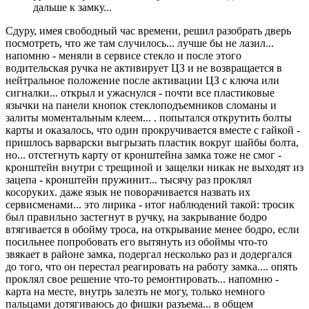
дальше к замку...
Сдуру, имея свободный час времени, решил разобрать дверь
посмотреть, что же там случилось... лучше бы не лазил...
напомню - меняли в сервисе стекло и после этого
водительская ручка не активирует ЦЗ и не возвращается в
нейтральное положение после активации ЦЗ с ключа или
сигналки... открыл и ужаснулся - почти все пластиковые
язычки на панели кнопок стеклоподъемников сломаны и
залиты моментальным клеем... . попытался открутить болты
карты и оказалось, что один прокручивается вместе с гайкой -
пришлось варварски выгрызать пластик вокруг шайбы болта,
но... отстегнуть карту от кронштейна замка тоже не смог -
кронштейн внутри с трещиной и защелки никак не выходят из
зацепа - кронштейн пружинит... тысячу раз проклял
косоруких. даже язык не поворачивается назвать их
сервисменами... это лирика - итог наблюдений такой: тросик
был правильно застегнут в ручку, на закрывание бодро
втягивается в обойму троса, на открывание менее бодро, если
посильнее попробовать его вытянуть из обоймы что-то
звякает в районе замка, подергал несколько раз и додергался
до того, что он перестал реагировать на работу замка.... опять
проклял свое решение что-то ремонтировать... напомню -
карта на месте, внутрь залезть не могу, только немного
пальцами дотягиваюсь до фишки разъема... в общем