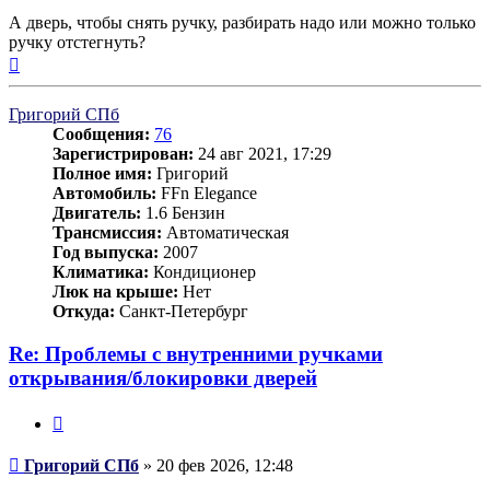
А дверь, чтобы снять ручку, разбирать надо или можно только
ручку отстегнуть?
Вернуться
к
началу
Григорий СПб
Сообщения:
76
Зарегистрирован:
24 авг 2021, 17:29
Полное имя:
Григорий
Автомобиль:
FFn Elegance
Двигатель:
1.6 Бензин
Трансмиссия:
Автоматическая
Год выпуска:
2007
Климатика:
Кондиционер
Люк на крыше:
Нет
Откуда:
Санкт-Петербург
Re: Проблемы с внутренними ручками
открывания/блокировки дверей
Цитата
Сообщение
Григорий СПб
»
20 фев 2026, 12:48