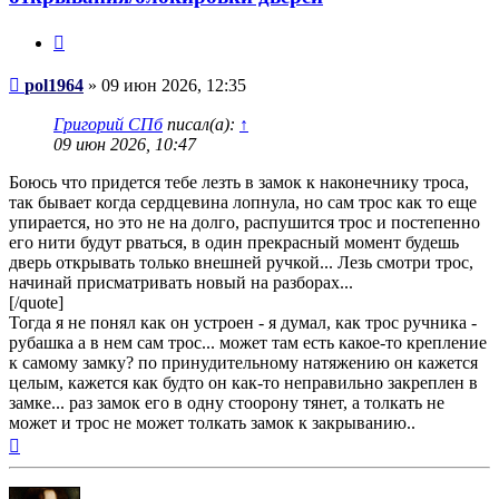
Цитата
Сообщение
pol1964
»
09 июн 2026, 12:35
Григорий СПб
писал(а):
↑
09 июн 2026, 10:47
Боюсь что придется тебе лезть в замок к наконечнику троса,
так бывает когда сердцевина лопнула, но сам трос как то еще
упирается, но это не на долго, распушится трос и постепенно
его нити будут рваться, в один прекрасный момент будешь
дверь открывать только внешней ручкой... Лезь смотри трос,
начинай присматривать новый на разборах...
[/quote]
Тогда я не понял как он устроен - я думал, как трос ручника -
рубашка а в нем сам трос... может там есть какое-то крепление
к самому замку? по принудительному натяжению он кажется
целым, кажется как будто он как-то неправильно закреплен в
замке... раз замок его в одну стоорону тянет, а толкать не
может и трос не может толкать замок к закрыванию..
Вернуться
к
началу