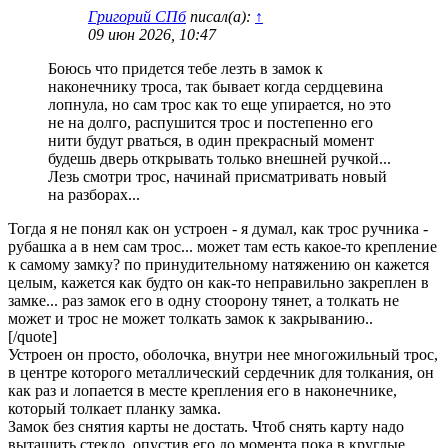
Григорий СПб
писал(а):
↑
09 июн 2026, 10:47
Боюсь что придется тебе лезть в замок к
наконечнику троса, так бывает когда сердцевина
лопнула, но сам трос как то еще упирается, но это
не на долго, распушится трос и постепенно его
нити будут рваться, в один прекрасный момент
будешь дверь открывать только внешней ручкой...
Лезь смотри трос, начинай присматривать новый
на разборах...
Тогда я не понял как он устроен - я думал, как трос ручника -
рубашка а в нем сам трос... может там есть какое-то крепление
к самому замку? по принудительному натяжению он кажется
целым, кажется как будто он как-то неправильно закреплен в
замке... раз замок его в одну стоорону тянет, а толкать не
может и трос не может толкать замок к закрыванию..
[/quote]
Устроен он просто, оболочка, внутри нее многожильный трос,
в центре которого металлический сердечник для толкания, он
как раз и лопается в месте крепления его в наконечнике,
который толкает планку замка.
Замок без снятия карты не достать. Чтоб снять карту надо
вытащить стекло, опустив его до момента пока в круглые