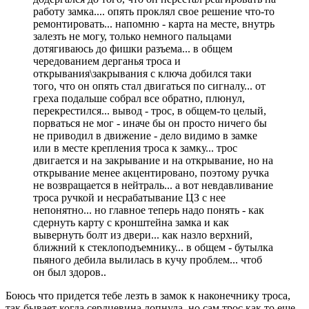
работу замка.... опять проклял свое решение что-то
ремонтировать... напомню - карта на месте, внутрь
залезть не могу, только немного пальцами
дотягиваюсь до фишки разъема... в общем
чередованием дерганья троса и
открывания\закрывания с ключа добился таки
того, что он опять стал двигаться по сигналу... от
греха подальше собрал все обратно, плюнул,
перекрестился... вывод - трос, в общем-то целый,
порваться не мог - иначе бы он просто ничего бы
не приводил в движение - дело видимо в замке
или в месте крепления троса к замку... трос
двигается и на закрывание и на открывание, но на
открывание менее акцентировано, поэтому ручка
не возвращается в нейтраль... а вот невдавливание
троса ручкой и несрабатывание ЦЗ с нее
непонятно... но главное теперь надо понять - как
сдернуть карту с кронштейна замка и как
вывернуть болт из двери... как назло верхний,
ближний к стеклоподъемнику... в общем - бутылка
пьяного дебила вылилась в кучу проблем... чтоб
он был здоров..
Боюсь что придется тебе лезть в замок к наконечнику троса,
так бывает когда сердцевина лопнула, но сам трос как то еще