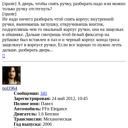
[/quote] А дверь, чтобы снять ручку, разбирать надо или можно
только ручку отстегнуть?
[/quote]
Не надо ничего разбирать чтоб снять корпус внутренней
ручки, вынимаешь заглушку, откручиваешь винтик,
подцепляешь чем то овальный корпус ручки, она на защелках
в обшивке. Дальше смотришь чтоб белый фиксатор на
рубашке был вставлен в паз и и черный корпус конца троса
защелкнут в корпусе ручки. Если все хорошо то нужно лезть
дальше, разбирать дверь...
Вернуться
к
началу
pol1964
Сообщения:
341
Зарегистрирован:
24 май 2012, 10:45
Полное имя:
Павел
Автомобиль:
FFn Elegance
Двигатель:
1.6 Бензин
Трансмиссия:
Механическая
Год выпуска:
2006