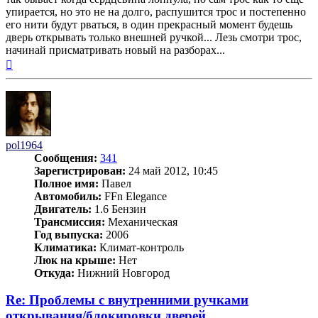
упирается, но это не на долго, распушится трос и постепенно
его нити будут рваться, в один прекрасный момент будешь
дверь открывать только внешней ручкой... Лезь смотри трос,
начинай присматривать новый на разборах...
Вернуться
к
началу
pol1964
Сообщения:
341
Зарегистрирован:
24 май 2012, 10:45
Полное имя:
Павел
Автомобиль:
FFn Elegance
Двигатель:
1.6 Бензин
Трансмиссия:
Механическая
Год выпуска:
2006
Климатика:
Климат-контроль
Люк на крыше:
Нет
Откуда:
Нижний Новгород
Re: Проблемы с внутренними ручками
открывания/блокировки дверей