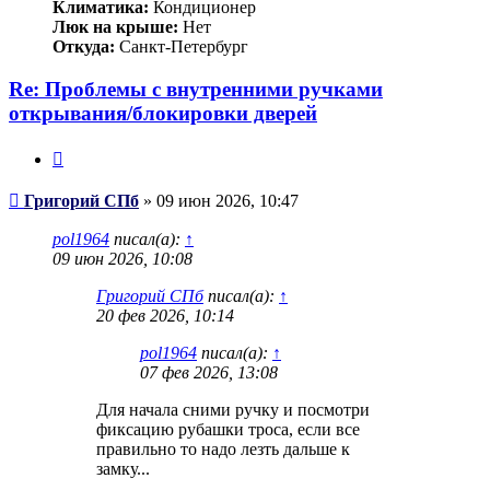
Климатика:
Кондиционер
Люк на крыше:
Нет
Откуда:
Санкт-Петербург
Re: Проблемы с внутренними ручками
открывания/блокировки дверей
Цитата
Сообщение
Григорий СПб
»
09 июн 2026, 10:47
pol1964
писал(а):
↑
09 июн 2026, 10:08
Григорий СПб
писал(а):
↑
20 фев 2026, 10:14
pol1964
писал(а):
↑
07 фев 2026, 13:08
Для начала сними ручку и посмотри
фиксацию рубашки троса, если все
правильно то надо лезть дальше к
замку...