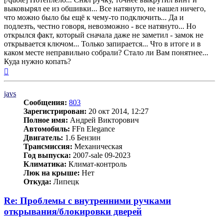
выковырял ее из обшивки... Все натянуто, не нашел ничего,
что можно было бы ещё к чему-то подключить... Да и
подлезть, честно говоря, невозможно - все натянуто... Но
открылся факт, который сначала даже не заметил - замок не
открывается ключом... Только запирается... Что в итоге и в
каком месте неправильно собрали? Стало ли Вам понятнее...
Куда нужно копать?
Вернуться
к
началу
javs
Сообщения:
803
Зарегистрирован:
20 окт 2014, 12:27
Полное имя:
Андрей Викторович
Автомобиль:
FFn Elegance
Двигатель:
1.6 Бензин
Трансмиссия:
Механическая
Год выпуска:
2007-sale 09-2023
Климатика:
Климат-контроль
Люк на крыше:
Нет
Откуда:
Липецк
Re: Проблемы с внутренними ручками
открывания/блокировки дверей