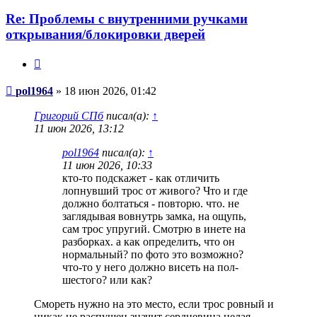
Re: Проблемы с внутренними ручками
открывания/блокировки дверей
Цитата
Сообщение
pol1964
»
18 июн 2026, 01:42
Григорий СПб
писал(а):
↑
11 июн 2026, 13:12
pol1964
писал(а):
↑
11 июн 2026, 10:33
кто-то подскажет - как отличить
лопнувший трос от живого? Что и где
должно болтаться - повторю. что. не
заглядывая вовнутрь замка, на ощупь,
сам трос упругий. Смотрю в инете на
разборках. а как определить, что он
нормальный? по фото это возможно?
что-то у него должно висеть на пол-
шестого? или как?
Смореть нужно на это место, если трос ровный и
никак не распушен значит сердцевина целая