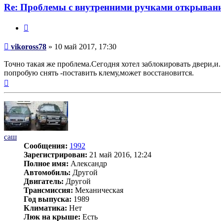
Re: Проблемы с внутренними ручками открывани
Цитата
Сообщение
vikoross78
»
10 май 2017, 17:30
Точно такая же проблема.Сегодня хотел заблокировать двери,и.
попробую снять -поставить клему,может восстановится.
Вернуться
к
началу
саш
Сообщения:
1992
Зарегистрирован:
21 май 2016, 12:24
Полное имя:
Александр
Автомобиль:
Другой
Двигатель:
Другой
Трансмиссия:
Механическая
Год выпуска:
1989
Климатика:
Нет
Люк на крыше:
Есть