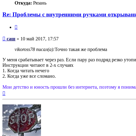
Откуда:
Рязань
Re: Проблемы с внутренними ручками открывани
Цитата
Сообщение
саш
»
10 май 2017, 17:57
vikoross78 писал(а):
Точно такая же проблема
У меня срабатывает через раз. Если пару раз подряд резко утопи
Инструкции читают в 2-х случаях
1. Когда читать нечего
2. Когда уже все сломано.
Мои детство и юность прошли без интернета, поэтому я понимаю
Вернуться
к
началу