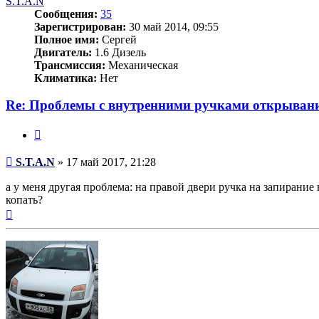
S.T.A.N
Сообщения:
35
Зарегистрирован:
30 май 2014, 09:55
Полное имя:
Сергей
Двигатель:
1.6 Дизель
Трансмиссия:
Механическая
Климатика:
Нет
Re: Проблемы с внутренними ручками открывани
Цитата
Сообщение
S.T.A.N
»
17 май 2017, 21:28
а у меня другая проблема: на правой двери ручка на запирание
копать?
Вернуться
к
началу