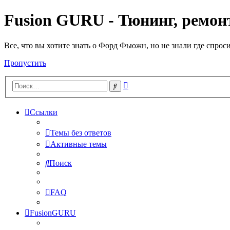
Fusion GURU - Тюнинг, ремонт
Все, что вы хотите знать о Форд Фьюжн, но не знали где спрос
Пропустить
Расширенный
Поиск
поиск
Ссылки
Темы без ответов
Активные темы
Поиск
FAQ
FusionGURU