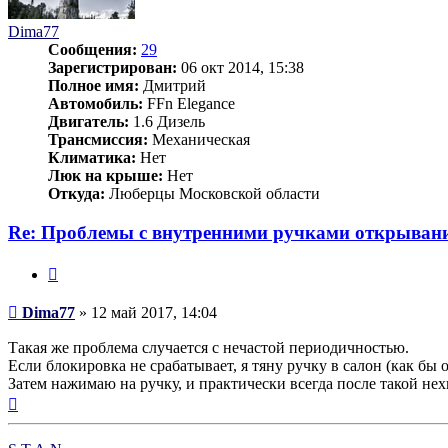
Dima77
Сообщения:
29
Зарегистрирован:
06 окт 2014, 15:38
Полное имя:
Дмитрий
Автомобиль:
FFn Elegance
Двигатель:
1.6 Дизель
Трансмиссия:
Механическая
Климатика:
Нет
Люк на крыше:
Нет
Откуда:
Люберцы Московской области
Re: Проблемы с внутренними ручками открывани
Цитата
Сообщение
Dima77
»
12 май 2017, 14:04
Такая же проблема случается с нечастой периодичностью.
Если блокировка не срабатывает, я тяну ручку в салон (как бы
Затем нажимаю на ручку, и практически всегда после такой не
Вернуться
к
началу