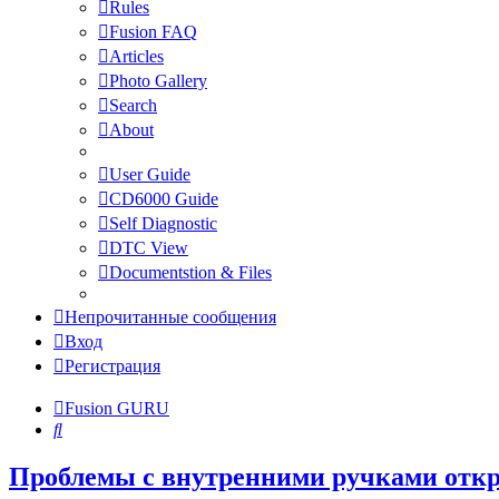
Rules
Fusion FAQ
Articles
Photo Gallery
Search
About
User Guide
CD6000 Guide
Self Diagnostic
DTC View
Documentstion & Files
Непрочитанные сообщения
Вход
Регистрация
Fusion GURU
Поиск
Проблемы с внутренними ручками отк