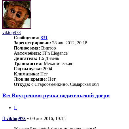
viktop973
Сообщения:
831
Зарегистрирован:
28 авг 2012, 20:18
Полное имя:
Виктор
Автомобиль:
FFn Elegance
Двигатель:
1.6 Дизель
Трансмиссия:
Механическая
Год выпуска:
2004
Климатика:
Нет
Люк на крыше:
Нет
Откуда:
с.Старосемейкино. Самарская обл
Re: Внутренняя ручка водительской двери
Цитата
Сообщение
viktop973
»
09 дек 2016, 19:15
*Casper* писал(а):
Замки не менял часом?