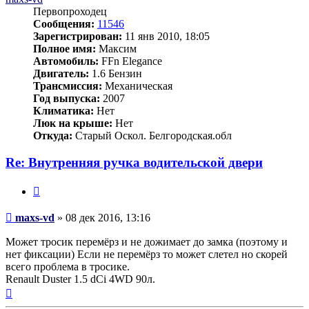
Первопроходец
Сообщения:
11546
Зарегистрирован:
11 янв 2010, 18:05
Полное имя:
Максим
Автомобиль:
FFn Elegance
Двигатель:
1.6 Бензин
Трансмиссия:
Механическая
Год выпуска:
2007
Климатика:
Нет
Люк на крыше:
Нет
Откуда:
Старый Оскол. Белгородская.обл
Re: Внутренняя ручка водительской двери
Цитата
Сообщение
maxs-vd
»
08 дек 2016, 13:16
Может тросик перемёрз и не дожимает до замка (поэтому и
нет фиксации) Если не перемёрз то может слетел но скорей
всего проблема в тросике.
Renault Duster 1.5 dCi 4WD 90л.
Вернуться
к