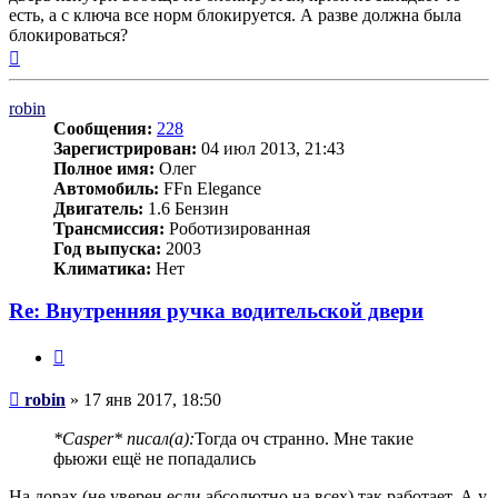
есть, а с ключа все норм блокируется. А разве должна была
блокироваться?
Вернуться
к
началу
robin
Сообщения:
228
Зарегистрирован:
04 июл 2013, 21:43
Полное имя:
Олег
Автомобиль:
FFn Elegance
Двигатель:
1.6 Бензин
Трансмиссия:
Роботизированная
Год выпуска:
2003
Климатика:
Нет
Re: Внутренняя ручка водительской двери
Цитата
Сообщение
robin
»
17 янв 2017, 18:50
*Casper* писал(а):
Тогда оч странно. Мне такие
фьюжи ещё не попадались
На дорах (не уверен если абсолютно на всех) так работает. А у