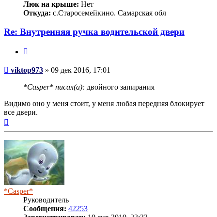
Люк на крыше:
Нет
Откуда:
с.Старосемейкино. Самарская обл
Re: Внутренняя ручка водительской двери
Цитата
Сообщение
viktop973
»
09 дек 2016, 17:01
*Casper* писал(а):
двойного запирания
Видимо оно у меня стоит, у меня любая передняя блокирует
все двери.
Вернуться
к
началу
*Casper*
Руководитель
Сообщения:
42253