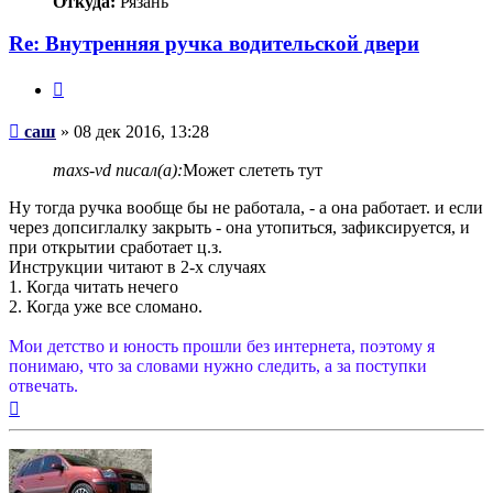
Откуда:
Рязань
Re: Внутренняя ручка водительской двери
Цитата
Сообщение
саш
»
08 дек 2016, 13:28
maxs-vd писал(а):
Может слететь тут
Ну тогда ручка вообще бы не работала, - а она работает. и если
через допсиглалку закрыть - она утопиться, зафиксируется, и
при открытии сработает ц.з.
Инструкции читают в 2-х случаях
1. Когда читать нечего
2. Когда уже все сломано.
Мои детство и юность прошли без интернета, поэтому я
понимаю, что за словами нужно следить, а за поступки
отвечать.
Вернуться
к
началу