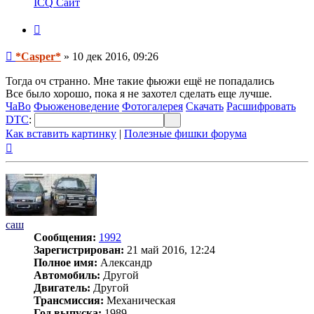
ICQ
Сайт
пользователя
*Casper*
Цитата
Сообщение
*Casper*
»
10 дек 2016, 09:26
Тогда оч странно. Мне такие фьюжи ещё не попадались
Все было хорошо, пока я не захотел сделать еще лучше.
ЧаВо
Фьюженоведение
Фотогалерея
Скачать
Расшифровать
DTC
:
Как вставить картинку
|
Полезные фишки форума
Вернуться
к
началу
саш
Сообщения:
1992
Зарегистрирован:
21 май 2016, 12:24
Полное имя:
Александр
Автомобиль:
Другой
Двигатель:
Другой
Трансмиссия:
Механическая
Год выпуска:
1989