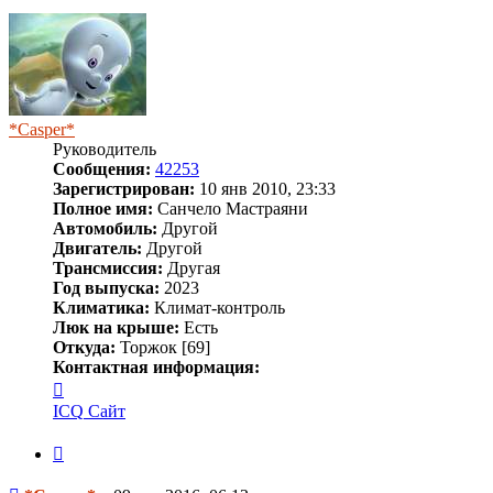
началу
*Casper*
Руководитель
Сообщения:
42253
Зарегистрирован:
10 янв 2010, 23:33
Полное имя:
Санчело Мастраяни
Автомобиль:
Другой
Двигатель:
Другой
Трансмиссия:
Другая
Год выпуска:
2023
Климатика:
Климат-контроль
Люк на крыше:
Есть
Откуда:
Торжок [69]
Контактная информация:
Контактная
информация
ICQ
Сайт
пользователя
*Casper*
Цитата
Сообщение