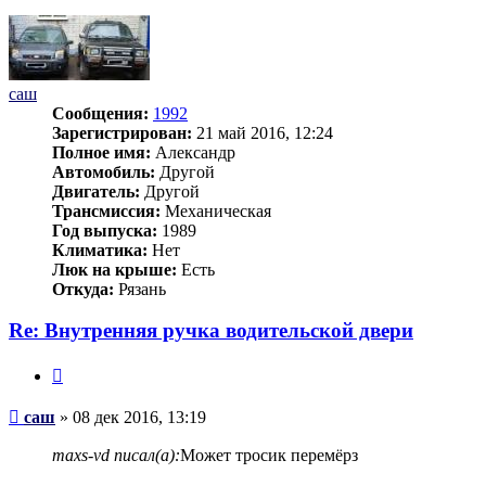
началу
саш
Сообщения:
1992
Зарегистрирован:
21 май 2016, 12:24
Полное имя:
Александр
Автомобиль:
Другой
Двигатель:
Другой
Трансмиссия:
Механическая
Год выпуска:
1989
Климатика:
Нет
Люк на крыше:
Есть
Откуда:
Рязань
Re: Внутренняя ручка водительской двери
Цитата
Сообщение
саш
»
08 дек 2016, 13:19
maxs-vd писал(а):
Может тросик перемёрз