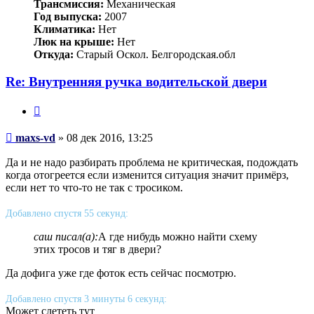
Трансмиссия:
Механическая
Год выпуска:
2007
Климатика:
Нет
Люк на крыше:
Нет
Откуда:
Старый Оскол. Белгородская.обл
Re: Внутренняя ручка водительской двери
Цитата
Сообщение
maxs-vd
»
08 дек 2016, 13:25
Да и не надо разбирать проблема не критическая, подождать
когда отогреется если изменится ситуация значит примёрз,
если нет то что-то не так с тросиком.
Добавлено спустя 55 секунд:
саш писал(а):
А где нибудь можно найти схему
этих тросов и тяг в двери?
Да дофига уже где фоток есть сейчас посмотрю.
Добавлено спустя 3 минуты 6 секунд:
Может слететь тут