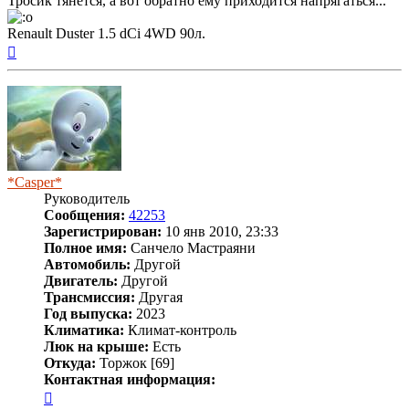
Тросик тянется, а вот обратно ему приходится напрягаться...
Renault Duster 1.5 dCi 4WD 90л.
Вернуться
к
началу
*Casper*
Руководитель
Сообщения:
42253
Зарегистрирован:
10 янв 2010, 23:33
Полное имя:
Санчело Мастраяни
Автомобиль:
Другой
Двигатель:
Другой
Трансмиссия:
Другая
Год выпуска:
2023
Климатика:
Климат-контроль
Люк на крыше:
Есть
Откуда:
Торжок [69]
Контактная информация:
Контактная