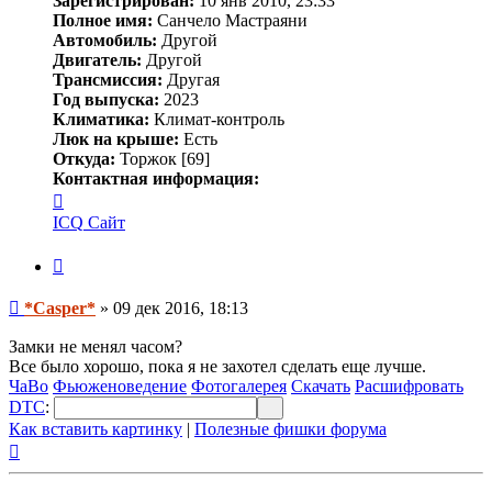
Зарегистрирован:
10 янв 2010, 23:33
Полное имя:
Санчело Мастраяни
Автомобиль:
Другой
Двигатель:
Другой
Трансмиссия:
Другая
Год выпуска:
2023
Климатика:
Климат-контроль
Люк на крыше:
Есть
Откуда:
Торжок [69]
Контактная информация:
Контактная
информация
ICQ
Сайт
пользователя
*Casper*
Цитата
Сообщение
*Casper*
»
09 дек 2016, 18:13
Замки не менял часом?
Все было хорошо, пока я не захотел сделать еще лучше.
ЧаВо
Фьюженоведение
Фотогалерея
Скачать
Расшифровать
DTC
:
Как вставить картинку
|
Полезные фишки форума
Вернуться
к
началу