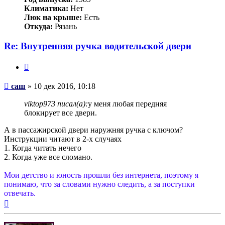
Климатика:
Нет
Люк на крыше:
Есть
Откуда:
Рязань
Re: Внутренняя ручка водительской двери
Цитата
Сообщение
саш
»
10 дек 2016, 10:18
viktop973 писал(а):
у меня любая передняя
блокирует все двери.
А в пассажирской двери наружняя ручка с ключом?
Инструкции читают в 2-х случаях
1. Когда читать нечего
2. Когда уже все сломано.
Мои детство и юность прошли без интернета, поэтому я
понимаю, что за словами нужно следить, а за поступки
отвечать.
Вернуться
к
началу