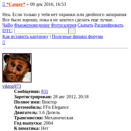
Сообщение
*Casper*
»
09 дек 2016, 16:53
Неа. Если только у тебя нет охранки или двойного запирания
Все было хорошо, пока я не захотел сделать еще лучше.
ЧаВо
Фьюженоведение
Фотогалерея
Скачать
Расшифровать
DTC
:
Как вставить картинку
|
Полезные фишки форума
Вернуться
к
началу
viktop973
Сообщения:
831
Зарегистрирован:
28 авг 2012, 20:18
Полное имя:
Виктор
Автомобиль:
FFn Elegance
Двигатель:
1.6 Дизель
Трансмиссия:
Механическая
Год выпуска:
2004
Климатика:
Нет