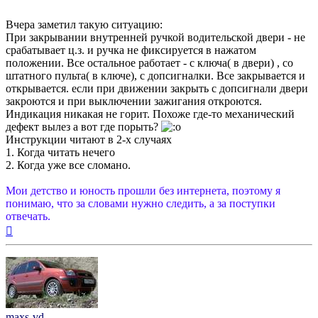
Вчера заметил такую ситуацию:
При закрывании внутренней ручкой водительской двери - не
срабатывает ц.з. и ручка не фиксируется в нажатом
положении. Все остальное работает - с ключа( в двери) , со
штатного пульта( в ключе), с допсигналки. Все закрывается и
открывается. если при движении закрыть с допсигнали двери
закроются и при выключении зажигания откроются.
Индикация никакая не горит. Похоже где-то механический
дефект вылез а вот где порыть?
Инструкции читают в 2-х случаях
1. Когда читать нечего
2. Когда уже все сломано.
Мои детство и юность прошли без интернета, поэтому я
понимаю, что за словами нужно следить, а за поступки
отвечать.
Вернуться
к
началу
maxs-vd