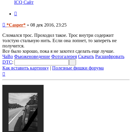
информация
ICQ
Сайт
пользователя
*Casper*
Цитата
Сообщение
*Casper*
»
08 дек 2016, 23:25
Сломался трос. Проходил такое. Трос внутри содержит
толстую стальную нить. Если она лопнет, то запереть не
получится.
Все было хорошо, пока я не захотел сделать еще лучше.
ЧаВо
Фьюженоведение
Фотогалерея
Скачать
Расшифровать
DTC
:
Как вставить картинку
|
Полезные фишки форума
Вернуться
к
началу