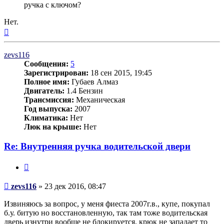
ручка с ключом?
Нет.
Вернуться
к
началу
zevs116
Сообщения:
5
Зарегистрирован:
18 сен 2015, 19:45
Полное имя:
Губаев Алмаз
Двигатель:
1.4 Бензин
Трансмиссия:
Механическая
Год выпуска:
2007
Климатика:
Нет
Люк на крыше:
Нет
Re: Внутренняя ручка водительской двери
Цитата
Сообщение
zevs116
»
23 дек 2016, 08:47
Извиняюсь за вопрос, у меня фиеста 2007г.в., купе, покупал
б.у. битую но восстановленную, так там тоже водительская
дверь изнутри вообще не блокируется, крюк не западает то