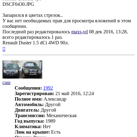
DSCF0430.JPG
Запарился в цветах стрелок..
У вас нет необходимых прав для просмотра вложений в этом
сообщении.
Последний раз редактировалось
maxs-vd
08 дек 2016, 13:28,
всего редактировалось 1 раз.
Renault Duster 1.5 dCi 4WD 90л.
Вернуться
к
началу
саш
Сообщения:
1992
Зарегистрирован:
21 май 2016, 12:24
Полное имя:
Александр
Автомобиль:
Другой
Двигатель:
Другой
Трансмиссия:
Механическая
Год выпуска:
1989
Климатика:
Нет
Люк на крыше:
Есть