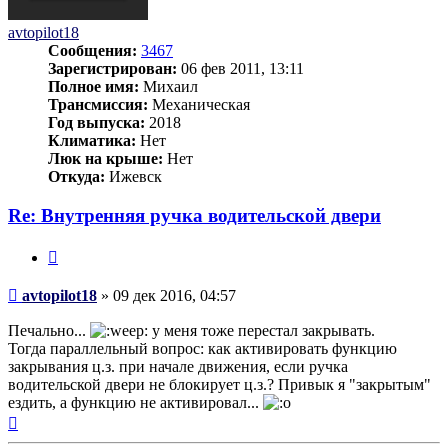
avtopilot18
Сообщения:
3467
Зарегистрирован:
06 фев 2011, 13:11
Полное имя:
Михаил
Трансмиссия:
Механическая
Год выпуска:
2018
Климатика:
Нет
Люк на крыше:
Нет
Откуда:
Ижевск
Re: Внутренняя ручка водительской двери
Цитата
Сообщение
avtopilot18
»
09 дек 2016, 04:57
Печально...
у меня тоже перестал закрывать.
Тогда параллельный вопрос: как активировать функцию
закрывания ц.з. при начале движения, если ручка
водительской двери не блокирует ц.з.? Привык я "закрытым"
ездить, а функцию не активировал...
Вернуться
к