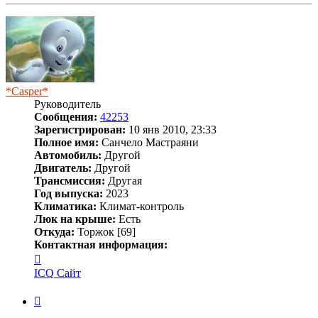
к
началу
*Casper*
Руководитель
Сообщения:
42253
Зарегистрирован:
10 янв 2010, 23:33
Полное имя:
Санчело Мастраяни
Автомобиль:
Другой
Двигатель:
Другой
Трансмиссия:
Другая
Год выпуска:
2023
Климатика:
Климат-контроль
Люк на крыше:
Есть
Откуда:
Торжок [69]
Контактная информация:
Контактная
информация
ICQ
Сайт
пользователя
*Casper*
Цитата