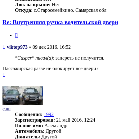
Люк на крыше:
Нет
Откуда:
с.Старосемейкино. Самарская обл
Re: Внутренняя ручка водительской двери
Цитата
Сообщение
viktop973
»
09 дек 2016, 16:52
*Casper* писал(а):
запереть не получится.
Пассажирская разве не блокирует все двери?
Вернуться
к
началу
саш
Сообщения:
1992
Зарегистрирован:
21 май 2016, 12:24
Полное имя:
Александр
Автомобиль:
Другой
Двигатель:
Другой