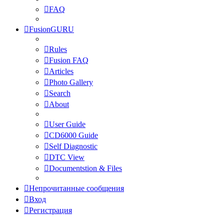
FAQ
FusionGURU
Rules
Fusion FAQ
Articles
Photo Gallery
Search
About
User Guide
CD6000 Guide
Self Diagnostic
DTC View
Documentstion & Files
Непрочитанные сообщения
Вход
Регистрация