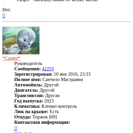
Нет.
Вернуться
к
началу
*Casper*
Руководитель
Сообщения:
42253
Зарегистрирован:
10 янв 2010, 23:33
Полное имя:
Санчело Мастраяни
Автомобиль:
Другой
Двигатель:
Другой
Трансмиссия:
Другая
Год выпуска:
2023
Климатика:
Климат-контроль
Люк на крыше:
Есть
Откуда:
Торжок [69]
Контактная информация:
Контактная
информация