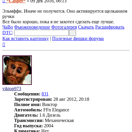
*Casper*
»
09 дек 2016, 06:13
Эльмффн. Иначе не получится. Оно активируется щелканием
ручки
Все было хорошо, пока я не захотел сделать еще лучше.
ЧаВо
Фьюженоведение
Фотогалерея
Скачать
Расшифровать
DTC
:
Как вставить картинку
|
Полезные фишки форума
Вернуться
к
началу
viktop973
Сообщения:
831
Зарегистрирован:
28 авг 2012, 20:18
Полное имя:
Виктор
Автомобиль:
FFn Elegance
Двигатель:
1.6 Дизель
Трансмиссия:
Механическая
Год выпуска:
2004
Климатика:
Нет