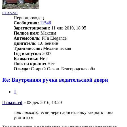
maxs-vd
Первопроходец
Сообщения:
11546
Зарегистрирован:
11 янв 2010, 18:05
Полное имя:
Максим
Автомобиль:
FFn Elegance
Двигатель:
1.6 Бензин
Трансмиссия:
Механическая
Год выпуска:
2007
Климатика:
Нет
Люк на крыше:
Нет
Откуда:
Старый Оскол. Белгородская.обл
Re: Внутренняя ручка водительской двери
Цитата
Сообщение
maxs-vd
»
08 дек 2016, 13:29
саш писал(а):
если через допсиглалку закрыть - она
утопиться