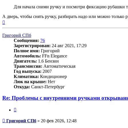
Для начала сними ручку и посмотри фиксацию рубашки трос
А дверь, чтобы снять ручку, разбирать надо или можно только 
Вернуться
к
началу
Григорий СПб
Сообщения:
76
Зарегистрирован:
24 авг 2021, 17:29
Полное имя:
Григорий
Автомобиль:
FFn Elegance
Двигатель:
1.6 Бензин
Трансмиссия:
Автоматическая
Год выпуска:
2007
Климатика:
Кондиционер
Люк на крыше:
Нет
Откуда:
Санкт-Петербург
Re: Проблемы с внутренними ручками открывани
Цитата
Сообщение
Григорий СПб
»
20 фев 2026, 12:48