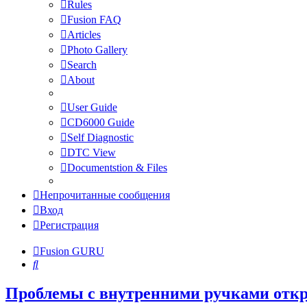
Rules
Fusion FAQ
Articles
Photo Gallery
Search
About
User Guide
CD6000 Guide
Self Diagnostic
DTC View
Documentstion & Files
Непрочитанные сообщения
Вход
Регистрация
Fusion GURU
Поиск
Проблемы с внутренними ручками отк