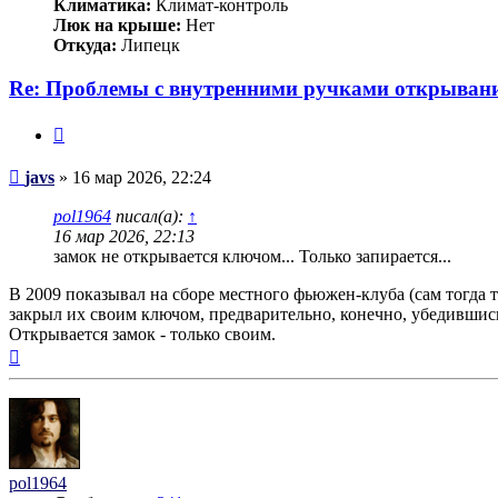
Климатика:
Климат-контроль
Люк на крыше:
Нет
Откуда:
Липецк
Re: Проблемы с внутренними ручками открывани
Цитата
Сообщение
javs
»
16 мар 2026, 22:24
pol1964
писал(а):
↑
16 мар 2026, 22:13
замок не открывается ключом... Только запирается...
В 2009 показывал на сборе местного фьюжен-клуба (сам тогда 
закрыл их своим ключом, предварительно, конечно, убедившись,
Открывается замок - только своим.
Вернуться
к
началу
pol1964