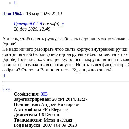
Цитата
Сообщение
pol1964
»
16 мар 2026, 22:13
Григорий СПб
писал(а):
↑
20 фев 2026, 12:48
А дверь, чтобы снять ручку, разбирать надо или можно только 
[/quote]
Не надо ничего разбирать чтоб снять корпус внутренней ручки
смотришь чтоб белый фиксатор на рубашке был вставлен в паз и
[/quote] Потеплело... Снял ручку, точнее выкрутил винт и выко
говоря, невозможно - все натянуто... Но открылся факт, который
собрали? Стало ли Вам понятнее... Куда нужно копать?
Вернуться
к
началу
javs
Сообщения:
803
Зарегистрирован:
20 окт 2014, 12:27
Полное имя:
Андрей Викторович
Автомобиль:
FFn Elegance
Двигатель:
1.6 Бензин
Трансмиссия:
Механическая
Год выпуска:
2007-sale 09-2023