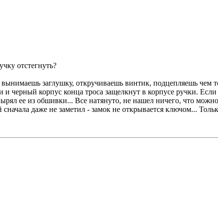
ручку отстегнуть?
, вынимаешь заглушку, откручиваешь винтик, подцепляешь чем т
 и черный корпус конца троса защелкнут в корпусе ручки. Если в
вырял ее из обшивки... Все натянуто, не нашел ничего, что можно
 сначала даже не заметил - замок не открывается ключом... Тольк