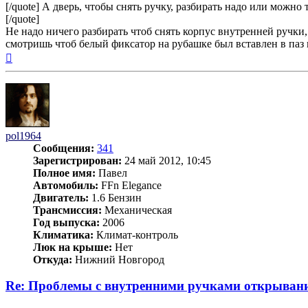
[/quote] А дверь, чтобы снять ручку, разбирать надо или можно 
[/quote]
Не надо ничего разбирать чтоб снять корпус внутренней ручки
смотришь чтоб белый фиксатор на рубашке был вставлен в паз и
Вернуться
к
началу
pol1964
Сообщения:
341
Зарегистрирован:
24 май 2012, 10:45
Полное имя:
Павел
Автомобиль:
FFn Elegance
Двигатель:
1.6 Бензин
Трансмиссия:
Механическая
Год выпуска:
2006
Климатика:
Климат-контроль
Люк на крыше:
Нет
Откуда:
Нижний Новгород
Re: Проблемы с внутренними ручками открывани