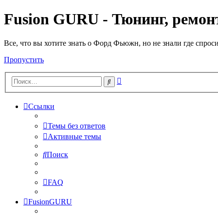
Fusion GURU - Тюнинг, ремонт
Все, что вы хотите знать о Форд Фьюжн, но не знали где спрос
Пропустить
Расширенный
Поиск
поиск
Ссылки
Темы без ответов
Активные темы
Поиск
FAQ
FusionGURU