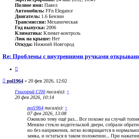
Полное имя:
Павел
Автомобиль:
FFn Elegance
Двигатель:
1.6 Бензин
Трансмиссия:
Механическая
Год выпуска:
2006
Климатика:
Климат-контроль
Люк на крыше:
Нет
Откуда:
Нижний Новгород
Re: Проблемы с внутренними ручками открывани
Цитата
Сообщение
pol1964
»
20 фев 2026, 12:02
Григорий СПб
писал(а):
↑
20 фев 2026, 10:14
pol1964
писал(а):
↑
07 фев 2026, 13:08
Оживлю тему ещё раз... Все похоже на случай топик
Меняли стекло водительской двери, собрали обратно
но без напряжения, легко возвращается в нормальн
замка, и остаться в таком положении... При нажатии