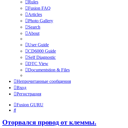
Rules
Fusion FAQ
Articles
Photo Gallery
Search
About
User Guide
CD6000 Guide
Self Diagnostic
DTC View
Documentstion & Files
Непрочитанные сообщения
Вход
Регистрация
Fusion GURU
Поиск
Оторвался провод от клеммы.