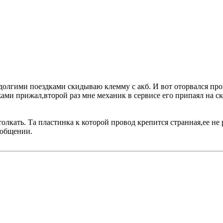
олгими поездками скидываю клемму с акб. И вот оторвался провод
ижами прижал,второй раз мне механик в сервисе его припаял на ск
олкать. Та пластинка к которой провод крепится странная,ее не
ообщении.