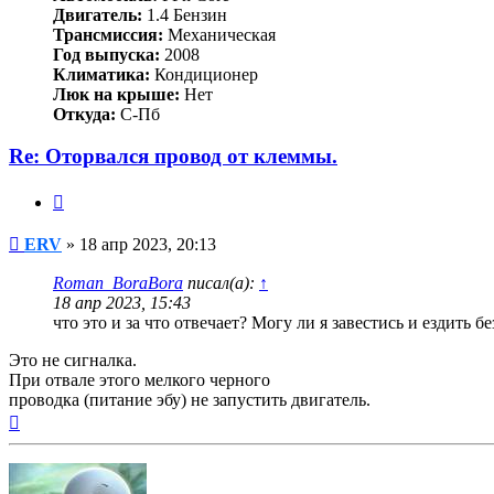
Двигатель:
1.4 Бензин
Трансмиссия:
Механическая
Год выпуска:
2008
Климатика:
Кондиционер
Люк на крыше:
Нет
Откуда:
С-Пб
Re: Оторвался провод от клеммы.
Цитата
Сообщение
ERV
»
18 апр 2023, 20:13
Roman_BoraBora
писал(а):
↑
18 апр 2023, 15:43
что это и за что отвечает? Могу ли я завестись и ездить бе
Это не сигналка.
При отвале этого мелкого черного
проводка (питание эбу) не запустить двигатель.
Вернуться
к
началу