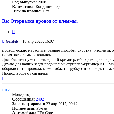
Год выпуска:
2008
Климатика:
Кондиционер
Люк на крыше:
Нет
Re: Оторвался провод от клеммы.
Цитата
Сообщение
Grizlek
»
18 апр 2023, 16:07
провод можно нарастить. разные способы. скрутка+ изолента,
новая автоклемма с кольцом.
Для обжатия нужен подходящий кримпер, ибо кримперов огром
Думаю для ваших задач подошёл бы стриппер-кримпер КВТ ws-04
оборвав нити провода, может обжать трубку с пвх покрытием, м
Провод вроде от сигналки.
Вернуться
к
началу
ERV
Модератор
Сообщения:
2402
Зарегистрирован:
23 апр 2017, 20:12
Полное имя:
Роман
Автомобиль:
FFn Core