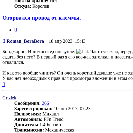
Люк на крыше:
Нет
Откуда:
Королев
Оторвался провод от клеммы.
Цитата
Сообщение
Roman_BoraBora
»
18 апр 2023, 15:43
Бонджорно. И помогите,сильвупле.
Часто уезжаю,перед д
ездить без него? В первый раз я его кое-как затолкал и пассат
отвалился.
И как это вообще чинить? Он очень короткий,дальше уже не зат
У вас нет необходимых прав для просмотра вложений в этом с
Вернуться
к
началу
Grizlek
Сообщения:
266
Зарегистрирован:
10 апр 2017, 07:23
Полное имя:
Михаил
Автомобиль:
FFn Trend
Двигатель:
1.4 Бензин
Трансмиссия:
Механическая