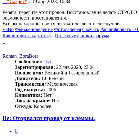
Сообщение
*Casper*
»
19 апр 2023, 16:34
Ребята, берегите этот провод. Восстановление делать СТРОГО 
возможности восстановления.
Все было хорошо, пока я не захотел сделать еще лучше.
ЧаВо
Фьюженоведение
Фотогалерея
Скачать
Расшифровать D
Как вставить картинку
|
Полезные фишки форума
Вернуться
к
началу
Roman_BoraBora
Сообщения:
165
Зарегистрирован:
22 янв 2020, 23:04
Полное имя:
Великий и Газированный
Двигатель:
1.6 Бензин
Трансмиссия:
Механическая
Год выпуска:
2006
Климатика:
Нет
Люк на крыше:
Нет
Откуда:
Королев
Re: Оторвался провод от клеммы.
Цитата