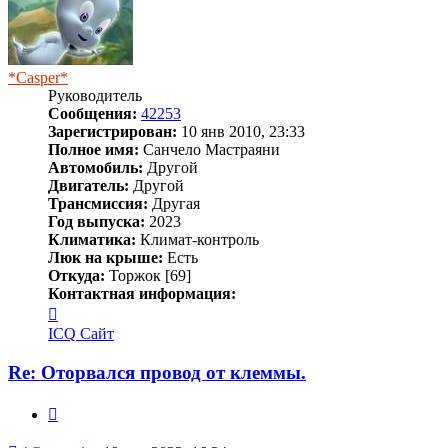
*Casper*
Руководитель
Сообщения:
42253
Зарегистрирован:
10 янв 2010, 23:33
Полное имя:
Санчело Мастраяни
Автомобиль:
Другой
Двигатель:
Другой
Трансмиссия:
Другая
Год выпуска:
2023
Климатика:
Климат-контроль
Люк на крыше:
Есть
Откуда:
Торжок [69]
Контактная информация:
Контактная
информация
ICQ
Сайт
пользователя
*Casper*
Re: Оторвался провод от клеммы.
Цитата