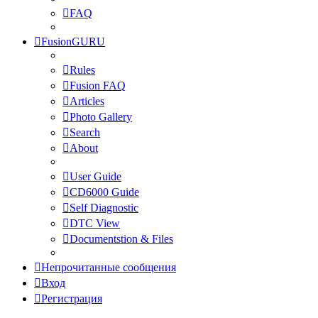
FAQ
FusionGURU
Rules
Fusion FAQ
Articles
Photo Gallery
Search
About
User Guide
CD6000 Guide
Self Diagnostic
DTC View
Documentstion & Files
Непрочитанные сообщения
Вход
Регистрация