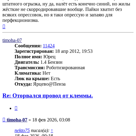
штатного огрызка, ну да, налёт есть конечно синий, но жилы
жёсткие не скорродировавшие вообще. Пайки хватит без
всяких опрессовок, но я таки опрессую и запаяю для
перфекционизма.
Вернуться
к
началу
timoha-07
Сообщения:
11424
Зарегистрирован:
18 апр 2012, 19:53
Полное имя:
Юрец
Двигатель:
1.4 Бензин
Трансмиссия:
Роботизированная
Климатика:
Нет
Люк на крыше:
Есть
Откуда:
Ярцево@Пенза
Re: Оторвался провод от клеммы.
Цитата
Сообщение
timoha-07
»
18 фев 2026, 03:08
nekto75
писал(а):
↑
18 фев 2026, 00:18