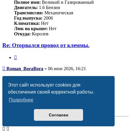
Полное имя:
Великий и Газированный
Двигатель:
1.6 Бензин
Трансмиссия:
Механическая
Год выпуска:
2006
Климатика:
Нет
Люк на крыше:
Нет
Откуда:
Королев
Re: Оторвался провод от клеммы.
Цитата
Сообщение
Roman_BoraBora
»
06 июн 2026, 16:21
Grizlek
писал(а):
↑
20 апр 2023, 21:56
Этот сайт использует cookies для
Смотря какой втулкой.
обеспечения своей корректной работы.
Второй вариант, ГМЛ. Интернет солидарен, что это
Подробнее
достаточно надёжный вариант.
Вернуться
к
Согласен
началу
Ответить