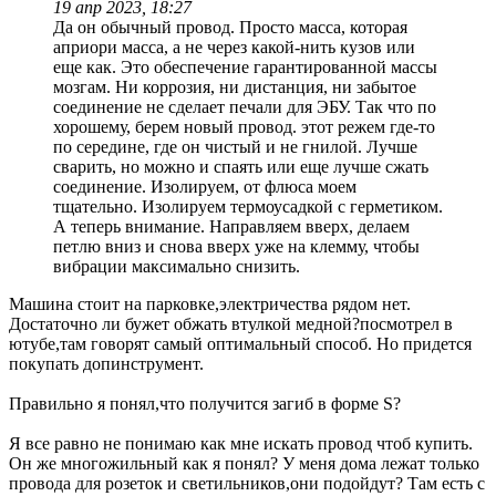
19 апр 2023, 18:27
Да он обычный провод. Просто масса, которая
априори масса, а не через какой-нить кузов или
еще как. Это обеспечение гарантированной массы
мозгам. Ни коррозия, ни дистанция, ни забытое
соединение не сделает печали для ЭБУ. Так что по
хорошему, берем новый провод. этот режем где-то
по середине, где он чистый и не гнилой. Лучше
сварить, но можно и спаять или еще лучше сжать
соединение. Изолируем, от флюса моем
тщательно. Изолируем термоусадкой с герметиком.
А теперь внимание. Направляем вверх, делаем
петлю вниз и снова вверх уже на клемму, чтобы
вибрации максимально снизить.
Машина стоит на парковке,электричества рядом нет.
Достаточно ли бужет обжать втулкой медной?посмотрел в
ютубе,там говорят самый оптимальный способ. Но придется
покупать допинструмент.
Правильно я понял,что получится загиб в форме S?
Я все равно не понимаю как мне искать провод чтоб купить.
Он же многожильный как я понял? У меня дома лежат только
провода для розеток и светильников,они подойдут? Там есть с