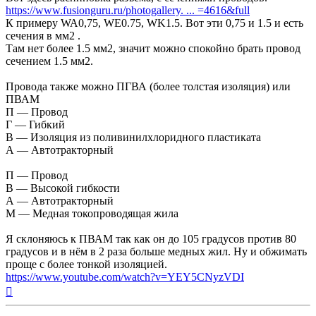
https://www.fusionguru.ru/photogallery. ... =4616&full
К примеру WA0,75, WE0.75, WK1.5. Вот эти 0,75 и 1.5 и есть
сечения в мм2 .
Там нет более 1.5 мм2, значит можно спокойно брать провод
сечением 1.5 мм2.
Провода также можно ПГВА (более толстая изоляция) или
ПВАМ
П — Провод
Г — Гибкий
В — Изоляция из поливинилхлоридного пластиката
А — Автотракторный
П — Провод
В — Высокой гибкости
А — Автотракторный
М — Медная токопроводящая жила
Я склоняюсь к ПВАМ так как он до 105 градусов против 80
градусов и в нём в 2 раза больше медных жил. Ну и обжимать
проще с более тонкой изоляцией.
https://www.youtube.com/watch?v=YEY5CNyzVDI
Вернуться
к
началу