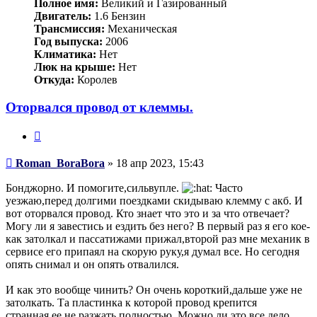
Полное имя:
Великий и Газированный
Двигатель:
1.6 Бензин
Трансмиссия:
Механическая
Год выпуска:
2006
Климатика:
Нет
Люк на крыше:
Нет
Откуда:
Королев
Оторвался провод от клеммы.
Цитата
Сообщение
Roman_BoraBora
»
18 апр 2023, 15:43
Бонджорно. И помогите,сильвупле.
Часто
уезжаю,перед долгими поездками скидываю клемму с акб. И
вот оторвался провод. Кто знает что это и за что отвечает?
Могу ли я завестись и ездить без него? В первый раз я его кое-
как затолкал и пассатижами прижал,второй раз мне механик в
сервисе его припаял на скорую руку,я думал все. Но сегодня
опять снимал и он опять отвалился.
И как это вообще чинить? Он очень короткий,дальше уже не
затолкать. Та пластинка к которой провод крепится
странная,ее не разжать полностью. Можно ли это все дело