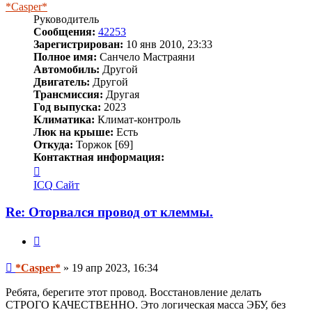
*Casper*
Руководитель
Сообщения:
42253
Зарегистрирован:
10 янв 2010, 23:33
Полное имя:
Санчело Мастраяни
Автомобиль:
Другой
Двигатель:
Другой
Трансмиссия:
Другая
Год выпуска:
2023
Климатика:
Климат-контроль
Люк на крыше:
Есть
Откуда:
Торжок [69]
Контактная информация:
Контактная
информация
ICQ
Сайт
пользователя
*Casper*
Re: Оторвался провод от клеммы.
Цитата
Сообщение
*Casper*
»
19 апр 2023, 16:34
Ребята, берегите этот провод. Восстановление делать
СТРОГО КАЧЕСТВЕННО. Это логическая масса ЭБУ, без