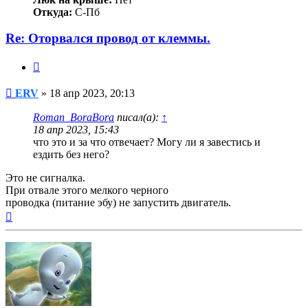
Откуда:
С-Пб
Re: Оторвался провод от клеммы.
Цитата
Сообщение
ERV
»
18 апр 2023, 20:13
Roman_BoraBora
писал(а):
↑
18 апр 2023, 15:43
что это и за что отвечает? Могу ли я завестись и
ездить без него?
Это не сигналка.
При отвале этого мелкого черного
проводка (питание эбу) не запустить двигатель.
Вернуться
к
началу