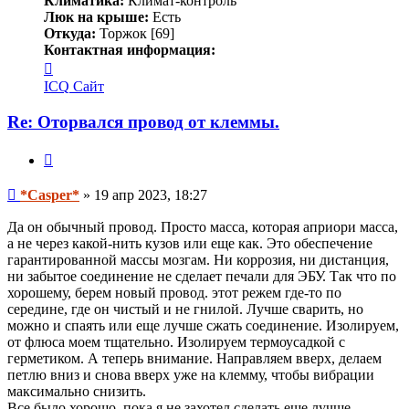
Климатика:
Климат-контроль
Люк на крыше:
Есть
Откуда:
Торжок [69]
Контактная информация:
Контактная
информация
ICQ
Сайт
пользователя
*Casper*
Re: Оторвался провод от клеммы.
Цитата
Сообщение
*Casper*
»
19 апр 2023, 18:27
Да он обычный провод. Просто масса, которая априори масса,
а не через какой-нить кузов или еще как. Это обеспечение
гарантированной массы мозгам. Ни коррозия, ни дистанция,
ни забытое соединение не сделает печали для ЭБУ. Так что по
хорошему, берем новый провод. этот режем где-то по
середине, где он чистый и не гнилой. Лучше сварить, но
можно и спаять или еще лучше сжать соединение. Изолируем,
от флюса моем тщательно. Изолируем термоусадкой с
герметиком. А теперь внимание. Направляем вверх, делаем
петлю вниз и снова вверх уже на клемму, чтобы вибрации
максимально снизить.
Все было хорошо, пока я не захотел сделать еще лучше.