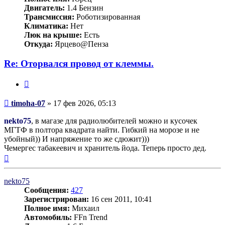
Двигатель:
1.4 Бензин
Трансмиссия:
Роботизированная
Климатика:
Нет
Люк на крыше:
Есть
Откуда:
Ярцево@Пенза
Re: Оторвался провод от клеммы.
Цитата
Сообщение
timoha-07
»
17 фев 2026, 05:13
nekto75
, в магазе для радиолюбителей можно и кусочек
МГТФ в полтора квадрата найти. Гибкий на морозе и не
убойный)) И напряжение то же сдюжит)))
Чемергес табакеевич и хранитель йода. Теперь просто дед.
Вернуться
к
началу
nekto75
Сообщения:
427
Зарегистрирован:
16 сен 2011, 10:41
Полное имя:
Михаил
Автомобиль:
FFn Trend