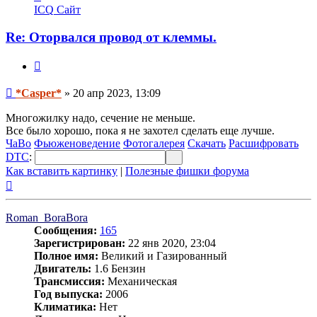
информация
ICQ
Сайт
пользователя
*Casper*
Re: Оторвался провод от клеммы.
Цитата
Сообщение
*Casper*
»
20 апр 2023, 13:09
Многожилку надо, сечение не меньше.
Все было хорошо, пока я не захотел сделать еще лучше.
ЧаВо
Фьюженоведение
Фотогалерея
Скачать
Расшифровать
DTC
:
Как вставить картинку
|
Полезные фишки форума
Вернуться
к
началу
Roman_BoraBora
Сообщения:
165
Зарегистрирован:
22 янв 2020, 23:04
Полное имя:
Великий и Газированный
Двигатель:
1.6 Бензин
Трансмиссия:
Механическая
Год выпуска:
2006
Климатика:
Нет