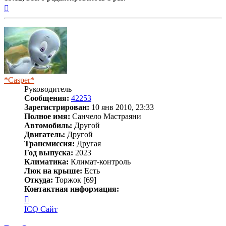
Вернуться
к
началу
*Casper*
Руководитель
Сообщения:
42253
Зарегистрирован:
10 янв 2010, 23:33
Полное имя:
Санчело Мастраяни
Автомобиль:
Другой
Двигатель:
Другой
Трансмиссия:
Другая
Год выпуска:
2023
Климатика:
Климат-контроль
Люк на крыше:
Есть
Откуда:
Торжок [69]
Контактная информация:
Контактная
информация
ICQ
Сайт
пользователя
*Casper*