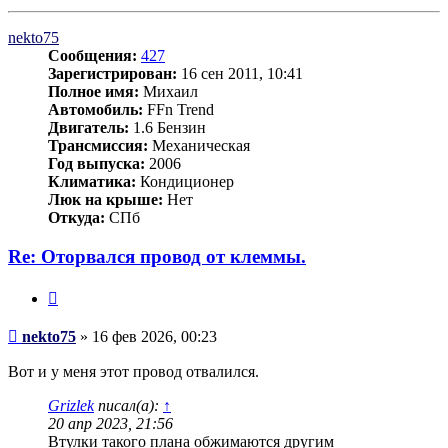
к
началу
nekto75
Сообщения:
427
Зарегистрирован:
16 сен 2011, 10:41
Полное имя:
Михаил
Автомобиль:
FFn Trend
Двигатель:
1.6 Бензин
Трансмиссия:
Механическая
Год выпуска:
2006
Климатика:
Кондиционер
Люк на крыше:
Нет
Откуда:
СПб
Re: Оторвался провод от клеммы.
Цитата
Сообщение
nekto75
»
16 фев 2026, 00:23
Вот и у меня этот провод отвалился.
Grizlek
писал(а):
↑
20 апр 2023, 21:56
Втулки такого плана обжимаются другим