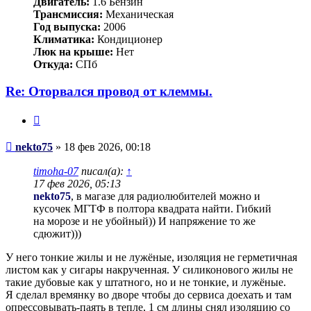
Двигатель:
1.6 Бензин
Трансмиссия:
Механическая
Год выпуска:
2006
Климатика:
Кондиционер
Люк на крыше:
Нет
Откуда:
СПб
Re: Оторвался провод от клеммы.
Цитата
Сообщение
nekto75
»
18 фев 2026, 00:18
timoha-07
писал(а):
↑
17 фев 2026, 05:13
nekto75
, в магазе для радиолюбителей можно и
кусочек МГТФ в полтора квадрата найти. Гибкий
на морозе и не убойный)) И напряжение то же
сдюжит)))
У него тонкие жилы и не лужёные, изоляция не герметичная
листом как у сигары накрученная. У силиконового жилы не
такие дубовые как у штатного, но и не тонкие, и лужёные.
Я сделал времянку во дворе чтобы до сервиса доехать и там
опрессовывать-паять в тепле, 1 см длины снял изоляцию со