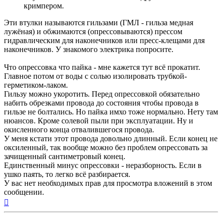
кримпером.
Эти втулки называются гильзами (ГМЛ - гильза медная
лужёная) и обжимаются (опрессовываются) прессом
гидравлическим для наконечников или пресс-клещами для
наконечников. У знакомого электрика попросите.
Что опрессовка что пайка - мне кажется тут всё прокатит.
Главное потом от воды с солью изолировать трубкой-
герметиком-лаком.
Гильзу можно укоротить. Перед опрессовкой обязательно
набить обрезками провода до состояния чтобы провода в
гильзе не болтались. Но пайка имхо тоже нормально. Нету там
нюансов. Кроме солевой пыли при эксплуатации. Ну и
окисленного конца отвалившегося провода.
У меня кстати этот провода довольно длинный. Если конец не
оксиленный, так вообще можно без проблем опрессовать за
зачищенный сантиметровый конец.
Единственный минус опрессовки - неразборность. Если в
ушко паять, то легко всё разбирается.
У вас нет необходимых прав для просмотра вложений в этом
сообщении.
Вернуться
к
началу