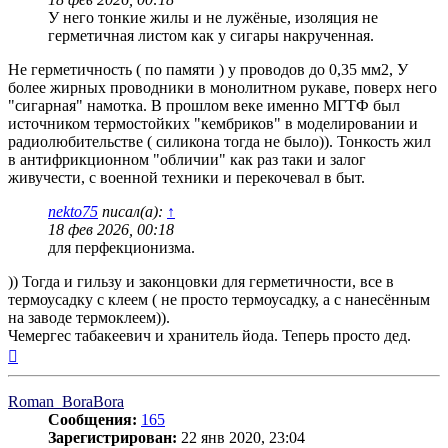
У него тонкие жилы и не лужёные, изоляция не
герметичная листом как у сигары накрученная.
Не герметичность ( по памяти ) у проводов до 0,35 мм2, У
более жирных проводники в монолитном рукаве, поверх него
"сигарная" намотка. В прошлом веке именно МГТФ был
источником термостойких "кембриков" в моделировании и
радиолюбительстве ( силикона тогда не было)). Тонкость жил
в антифрикционном "обличии" как раз таки и залог
живучести, с военной техники и перекочевал в быт.
nekto75
писал(а):
↑
18 фев 2026, 00:18
для перфекционизма.
)) Тогда и гильзу и законцовки для герметичности, все в
термоусадку с клеем ( не просто термоусадку, а с нанесённым
на заводе термоклеем)).
Чемергес табакеевич и хранитель йода. Теперь просто дед.
Вернуться
к
началу
Roman_BoraBora
Сообщения:
165
Зарегистрирован:
22 янв 2020, 23:04