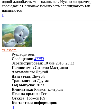
одной жилой,есть многожильные. Нужно ли диаметр
соблюдать? Насколько помню есть ввг,пнг,как-то так
называются.
Вернуться
к
началу
*Casper*
Руководитель
Сообщения:
42253
Зарегистрирован:
10 янв 2010, 23:33
Полное имя:
Санчело Мастраяни
Автомобиль:
Другой
Двигатель:
Другой
Трансмиссия:
Другая
Год выпуска:
2023
Климатика:
Климат-контроль
Люк на крыше:
Есть
Откуда:
Торжок [69]
Контактная информация:
Контактная