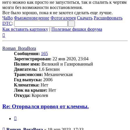
него можно как просто не запуститься, так и спалить к чертям
мозги без возможности восстановления.
Все было хорошо, пока я не захотел сделать еще лучше.
ЧаВо
Фьюженоведение
Фотогалерея
Скачать
Расшифровать
DTC
:
Как вставить картинку
|
Полезные фишки форума
Вернуться
к
началу
Roman_BoraBora
Сообщения:
165
Зарегистрирован:
22 янв 2020, 23:04
Полное имя:
Великий и Газированный
Двигатель:
1.6 Бензин
Трансмиссия:
Механическая
Год выпуска:
2006
Климатика:
Нет
Люк на крыше:
Нет
Откуда:
Королев
Re: Оторвался провод от клеммы.
Цитата
Сообщение
Roman_BoraBora
»
19 апр 2023, 17:33