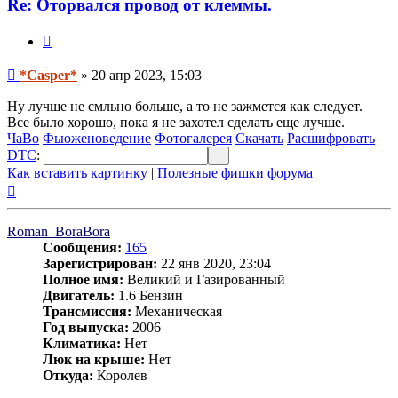
Re: Оторвался провод от клеммы.
Цитата
Сообщение
*Casper*
»
20 апр 2023, 15:03
Ну лучше не смльно больше, а то не зажмется как следует.
Все было хорошо, пока я не захотел сделать еще лучше.
ЧаВо
Фьюженоведение
Фотогалерея
Скачать
Расшифровать
DTC
:
Как вставить картинку
|
Полезные фишки форума
Вернуться
к
началу
Roman_BoraBora
Сообщения:
165
Зарегистрирован:
22 янв 2020, 23:04
Полное имя:
Великий и Газированный
Двигатель:
1.6 Бензин
Трансмиссия:
Механическая
Год выпуска:
2006
Климатика:
Нет
Люк на крыше:
Нет
Откуда:
Королев