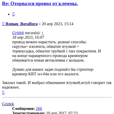
Re: Оторвался провод от клеммы.
Цитата
Сообщение
Roman_BoraBora
»
20 апр 2023, 15:14
Grizlek
писал(а):
↑
18 апр 2023, 16:07
провод можно нарастить. разные способы.
скрутка+ изолента, обжатие втулкой +
термоусадка, обжатие трубкой с пвх покрытием. И
на конце наращенного провода кримпером
обжимается новая автоклемма с кольцом.
Думаю для ваших задач подошёл бы стриппер-
кримпер КВТ ws-04a или его аналоги.
Заказал такой. И выбрал обжимание втулкой,ютуб говорит так
надежнее.
Вернуться
к
началу
Grizlek
Сообщения:
266
Зарегистрирован:
10 апр 2017, 07:23