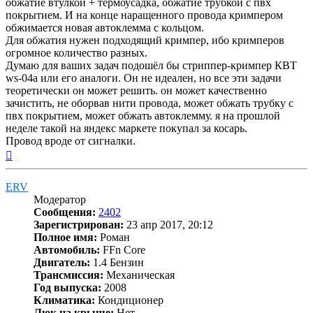
обжатие втулкой + термоусадка, обжатие трубкой с пвх
покрытием. И на конце наращенного провода кримпером
обжимается новая автоклемма с кольцом.
Для обжатия нужен подходящий кримпер, ибо кримперов
огромное количество разных.
Думаю для ваших задач подошёл бы стриппер-кримпер КВТ
ws-04a или его аналоги. Он не идеален, но все эти задачи
теоретически он может решить. он может качественно
зачистить, не оборвав нити провода, может обжать трубку с
пвх покрытием, может обжать автоклемму. я на прошлой
неделе такой на яндекс маркете покупал за косарь.
Провод вроде от сигналки.
Вернуться
к
началу
ERV
Модератор
Сообщения:
2402
Зарегистрирован:
23 апр 2017, 20:12
Полное имя:
Роман
Автомобиль:
FFn Core
Двигатель:
1.4 Бензин
Трансмиссия:
Механическая
Год выпуска:
2008
Климатика:
Кондиционер
Люк на крыше:
Нет