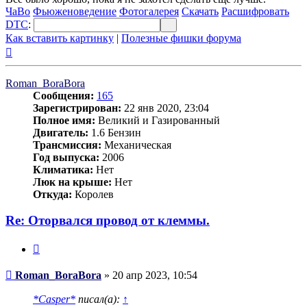
ЧаВо
Фьюженоведение
Фотогалерея
Скачать
Расшифровать
DTC
:
Как вставить картинку
|
Полезные фишки форума
Вернуться
к
началу
Roman_BoraBora
Сообщения:
165
Зарегистрирован:
22 янв 2020, 23:04
Полное имя:
Великий и Газированный
Двигатель:
1.6 Бензин
Трансмиссия:
Механическая
Год выпуска:
2006
Климатика:
Нет
Люк на крыше:
Нет
Откуда:
Королев
Re: Оторвался провод от клеммы.
Цитата
Сообщение
Roman_BoraBora
»
20 апр 2023, 10:54
*Casper*
писал(а):
↑