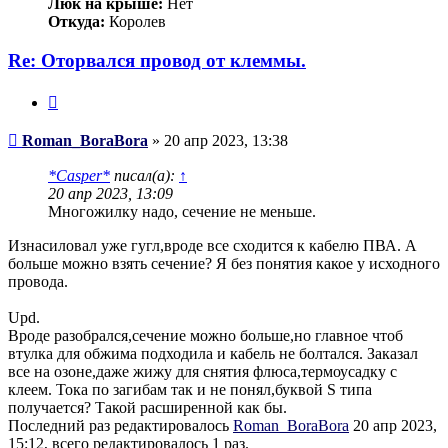
Люк на крыше:
Нет
Откуда:
Королев
Re: Оторвался провод от клеммы.
Цитата
Сообщение
Roman_BoraBora
»
20 апр 2023, 13:38
*Casper*
писал(а):
↑
20 апр 2023, 13:09
Многожилку надо, сечение не меньше.
Изнасиловал уже гугл,вроде все сходится к кабелю ПВА. А
больше можно взять сечение? Я без понятия какое у исходного
провода.
Upd.
Вроде разобрался,сечение можно больше,но главное чтоб
втулка для обжима подходила и кабель не болтался. Заказал
все на озоне,даже жижу для снятия флюса,термоусадку с
клеем. Тока по загибам так и не понял,буквой S типа
получается? Такой расширенной как бы.
Последний раз редактировалось
Roman_BoraBora
20 апр 2023,
15:12, всего редактировалось 1 раз.