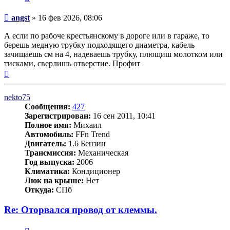
Сообщение
angst
»
16 фев 2026, 08:06
А если по рабоче крестьянскому в дороге или в гараже, то
берешь медную трубку подходящего диаметра, кабель
зачищаешь см на 4, надеваешь трубку, плющиш молотком или
тисками, сверлишь отверстие. Профит
Вернуться
к
началу
nekto75
Сообщения:
427
Зарегистрирован:
16 сен 2011, 10:41
Полное имя:
Михаил
Автомобиль:
FFn Trend
Двигатель:
1.6 Бензин
Трансмиссия:
Механическая
Год выпуска:
2006
Климатика:
Кондиционер
Люк на крыше:
Нет
Откуда:
СПб
Re: Оторвался провод от клеммы.
Цитата