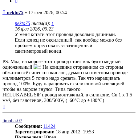
Сообщение
nekto75
»
17 фев 2026, 00:54
nekto75
писал(а):
↑
16 фев 2026, 00:23
У меня кстати этот провода довольно длинный.
Если конец не оксиленный, так вообще можно без
проблем опрессовать за зачищенный
сантиметровый конец.
PS: Мда, на морозе этот провод стоит как будто медный
одножильный
На концевике оторванном со стороны
обжатия всё синее от окислов, думаю на ответном проводе
миллиметров 5 точно надо срезать. Так что наращивать
провод 100%. Буду наращивать с силиконовой изоляцией
чтобы на морозе гнулся. Типа такого
HELUKABEL SiF провод монтажный, в силиконе, Cu 1 х 1.5
мм², без галогенов, 300/500V, (–60°С до +180°С)
Вернуться
к
началу
timoha-07
Сообщения:
11424
Зарегистрирован:
18 апр 2012, 19:53
Полное имя:
Юрец