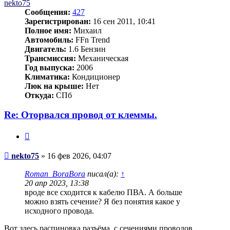
nekto75
Сообщения:
427
Зарегистрирован:
16 сен 2011, 10:41
Полное имя:
Михаил
Автомобиль:
FFn Trend
Двигатель:
1.6 Бензин
Трансмиссия:
Механическая
Год выпуска:
2006
Климатика:
Кондиционер
Люк на крыше:
Нет
Откуда:
СПб
Re: Оторвался провод от клеммы.
Цитата
Сообщение
nekto75
»
16 фев 2026, 04:07
Roman_BoraBora
писал(а):
↑
20 апр 2023, 13:38
вроде все сходится к кабелю ПВА. А больше
можно взять сечение? Я без понятия какое у
исходного провода.
Вот здесь распиновка разъёма, с сечениями проводов.