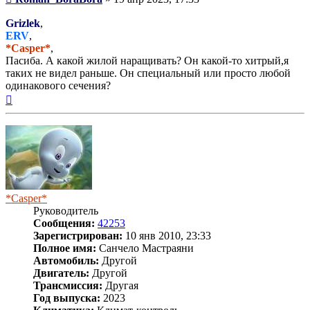
Grizlek
,
ERV
,
*Casper*
,
Пасиба. А какой жилой наращивать? Он какой-то хитрый,я
таких не видел раньше. Он специальный или просто любой
одинакового сечения?
Вернуться
к
началу
*Casper*
Руководитель
Сообщения:
42253
Зарегистрирован:
10 янв 2010, 23:33
Полное имя:
Санчело Мастраяни
Автомобиль:
Другой
Двигатель:
Другой
Трансмиссия:
Другая
Год выпуска:
2023