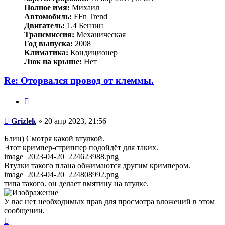
Полное имя:
Михаил
Автомобиль:
FFn Trend
Двигатель:
1.4 Бензин
Трансмиссия:
Механическая
Год выпуска:
2008
Климатика:
Кондиционер
Люк на крыше:
Нет
Re: Оторвался провод от клеммы.
Цитата
Сообщение
Grizlek
»
20 апр 2023, 21:56
Блин) Смотря какой втулкой.
Этот кримпер-стриппер подойдёт для таких.
image_2023-04-20_224623988.png
Втулки такого плана обжимаются другим кримпером.
image_2023-04-20_224808992.png
типа такого. он делает вмятину на втулке.
У вас нет необходимых прав для просмотра вложений в этом
сообщении.
Вернуться