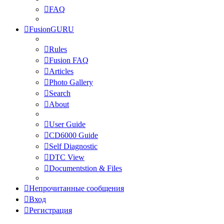
FAQ
FusionGURU
Rules
Fusion FAQ
Articles
Photo Gallery
Search
About
User Guide
CD6000 Guide
Self Diagnostic
DTC View
Documentstion & Files
Непрочитанные сообщения
Вход
Регистрация