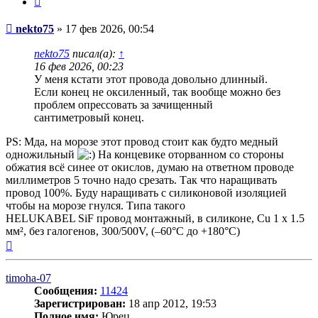
Сообщение
nekto75
»
17 фев 2026, 00:54
nekto75
писал(а):
↑
16 фев 2026, 00:23
У меня кстати этот провода довольно длинный.
Если конец не оксиленный, так вообще можно без
проблем опрессовать за зачищенный
сантиметровый конец.
PS: Мда, на морозе этот провод стоит как будто медный
одножильный
На концевике оторванном со стороны
обжатия всё синее от окислов, думаю на ответном проводе
миллиметров 5 точно надо срезать. Так что наращивать
провод 100%. Буду наращивать с силиконовой изоляцией
чтобы на морозе гнулся. Типа такого
HELUKABEL SiF провод монтажный, в силиконе, Cu 1 х 1.5
мм², без галогенов, 300/500V, (–60°С до +180°С)
Вернуться
к
началу
timoha-07
Сообщения:
11424
Зарегистрирован:
18 апр 2012, 19:53
Полное имя:
Юрец