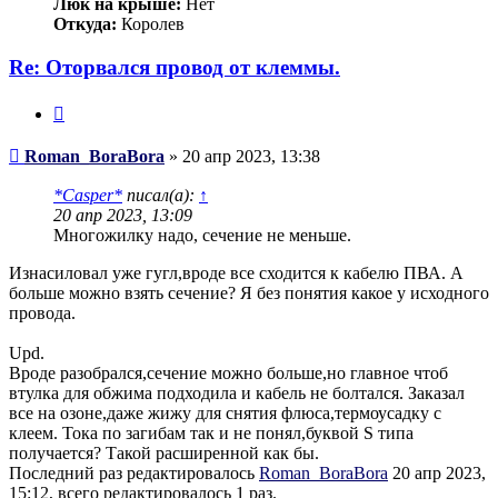
Люк на крыше:
Нет
Откуда:
Королев
Re: Оторвался провод от клеммы.
Цитата
Сообщение
Roman_BoraBora
»
20 апр 2023, 13:38
*Casper*
писал(а):
↑
20 апр 2023, 13:09
Многожилку надо, сечение не меньше.
Изнасиловал уже гугл,вроде все сходится к кабелю ПВА. А
больше можно взять сечение? Я без понятия какое у исходного
провода.
Upd.
Вроде разобрался,сечение можно больше,но главное чтоб
втулка для обжима подходила и кабель не болтался. Заказал
все на озоне,даже жижу для снятия флюса,термоусадку с
клеем. Тока по загибам так и не понял,буквой S типа
получается? Такой расширенной как бы.
Последний раз редактировалось
Roman_BoraBora
20 апр 2023,
15:12, всего редактировалось 1 раз.