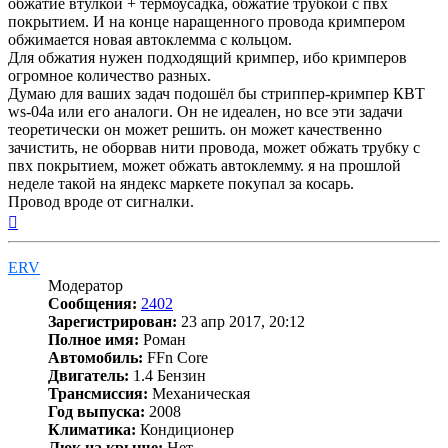
обжатие втулкой + термоусадка, обжатие трубкой с пвх
покрытием. И на конце наращенного провода кримпером
обжимается новая автоклемма с кольцом.
Для обжатия нужен подходящий кримпер, ибо кримперов
огромное количество разных.
Думаю для ваших задач подошёл бы стриппер-кримпер КВТ
ws-04a или его аналоги. Он не идеален, но все эти задачи
теоретически он может решить. он может качественно
зачистить, не оборвав нити провода, может обжать трубку с
пвх покрытием, может обжать автоклемму. я на прошлой
неделе такой на яндекс маркете покупал за косарь.
Провод вроде от сигналки.
Вернуться
к
началу
ERV
Модератор
Сообщения:
2402
Зарегистрирован:
23 апр 2017, 20:12
Полное имя:
Роман
Автомобиль:
FFn Core
Двигатель:
1.4 Бензин
Трансмиссия:
Механическая
Год выпуска:
2008
Климатика:
Кондиционер
Люк на крыше:
Нет