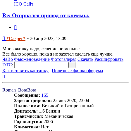
информация
ICQ
Сайт
пользователя
*Casper*
Re: Оторвался провод от клеммы.
Цитата
Сообщение
*Casper*
»
20 апр 2023, 13:09
Многожилку надо, сечение не меньше.
Все было хорошо, пока я не захотел сделать еще лучше.
ЧаВо
Фьюженоведение
Фотогалерея
Скачать
Расшифровать
DTC
:
Как вставить картинку
|
Полезные фишки форума
Вернуться
к
началу
Roman_BoraBora
Сообщения:
165
Зарегистрирован:
22 янв 2020, 23:04
Полное имя:
Великий и Газированный
Двигатель:
1.6 Бензин
Трансмиссия:
Механическая
Год выпуска:
2006
Климатика:
Нет