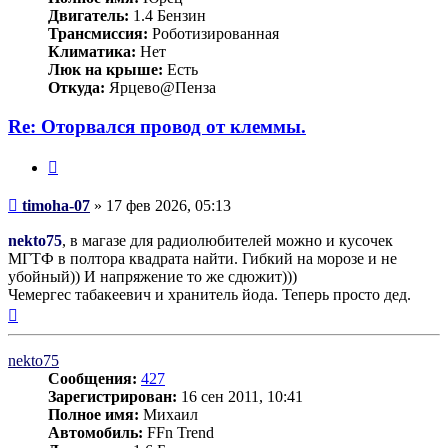
Двигатель:
1.4 Бензин
Трансмиссия:
Роботизированная
Климатика:
Нет
Люк на крыше:
Есть
Откуда:
Ярцево@Пенза
Re: Оторвался провод от клеммы.
Цитата
Сообщение
timoha-07
»
17 фев 2026, 05:13
nekto75
, в магазе для радиолюбителей можно и кусочек
МГТФ в полтора квадрата найти. Гибкий на морозе и не
убойный)) И напряжение то же сдюжит)))
Чемергес табакеевич и хранитель йода. Теперь просто дед.
Вернуться
к
началу
nekto75
Сообщения:
427
Зарегистрирован:
16 сен 2011, 10:41
Полное имя:
Михаил
Автомобиль:
FFn Trend