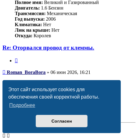
Полное имя:
Великий и Газированный
Двигатель:
1.6 Бензин
Трансмиссия:
Механическая
Год выпуска:
2006
Климатика:
Нет
Люк на крыше:
Нет
Откуда:
Королев
Re: Оторвался провод от клеммы.
Цитата
Сообщение
Roman_BoraBora
»
06 июн 2026, 16:21
Grizlek
писал(а):
↑
20 апр 2023, 21:56
Этот сайт использует cookies для
Смотря какой втулкой.
обеспечения своей корректной работы.
Второй вариант, ГМЛ. Интернет солидарен, что это
Подробнее
достаточно надёжный вариант.
Вернуться
к
Согласен
началу
Ответить