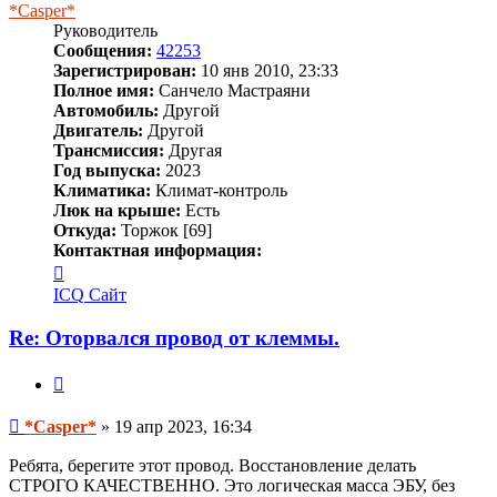
*Casper*
Руководитель
Сообщения:
42253
Зарегистрирован:
10 янв 2010, 23:33
Полное имя:
Санчело Мастраяни
Автомобиль:
Другой
Двигатель:
Другой
Трансмиссия:
Другая
Год выпуска:
2023
Климатика:
Климат-контроль
Люк на крыше:
Есть
Откуда:
Торжок [69]
Контактная информация:
Контактная
информация
ICQ
Сайт
пользователя
*Casper*
Re: Оторвался провод от клеммы.
Цитата
Сообщение
*Casper*
»
19 апр 2023, 16:34
Ребята, берегите этот провод. Восстановление делать
СТРОГО КАЧЕСТВЕННО. Это логическая масса ЭБУ, без