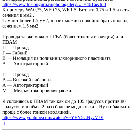
https://www.fusionguru.ru/photogallery. ... =4616&full
К примеру WA0,75, WE0.75, WK1.5. Вот эти 0,75 и 1.5 и есть
сечения в мм2 .
Там нет более 1.5 мм2, значит можно спокойно брать провод
сечением 1.5 мм2.
Провода также можно ПГВА (более толстая изоляция) или
ПВАМ
П — Провод
Г — Гибкий
В — Изоляция из поливинилхлоридного пластиката
А — Автотракторный
П — Провод
В — Высокой гибкости
А — Автотракторный
М — Медная токопроводящая жила
Я склоняюсь к ПВАМ так как он до 105 градусов против 80
градусов и в нём в 2 раза больше медных жил. Ну и обжимать
проще с более тонкой изоляцией.
https://www.youtube.com/watch?v=YEY5CNyzVDI
Вернуться
к
началу