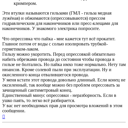
кримпером.
Эти втулки называются гильзами (ГМЛ - гильза медная
лужёная) и обжимаются (опрессовываются) прессом
гидравлическим для наконечников или пресс-клещами для
наконечников. У знакомого электрика попросите.
Что опрессовка что пайка - мне кажется тут всё прокатит.
Главное потом от воды с солью изолировать трубкой-
герметиком-лаком.
Гильзу можно укоротить. Перед опрессовкой обязательно
набить обрезками провода до состояния чтобы провода в
гильзе не болтались. Но пайка имхо тоже нормально. Нету там
нюансов. Кроме солевой пыли при эксплуатации. Ну и
окисленного конца отвалившегося провода.
У меня кстати этот провода довольно длинный. Если конец не
оксиленный, так вообще можно без проблем опрессовать за
зачищенный сантиметровый конец.
Единственный минус опрессовки - неразборность. Если в
ушко паять, то легко всё разбирается.
У вас нет необходимых прав для просмотра вложений в этом
сообщении.
Вернуться
к
началу