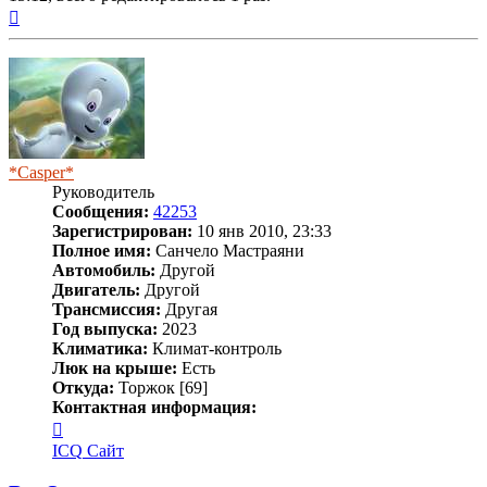
Вернуться
к
началу
*Casper*
Руководитель
Сообщения:
42253
Зарегистрирован:
10 янв 2010, 23:33
Полное имя:
Санчело Мастраяни
Автомобиль:
Другой
Двигатель:
Другой
Трансмиссия:
Другая
Год выпуска:
2023
Климатика:
Климат-контроль
Люк на крыше:
Есть
Откуда:
Торжок [69]
Контактная информация:
Контактная
информация
ICQ
Сайт
пользователя
*Casper*