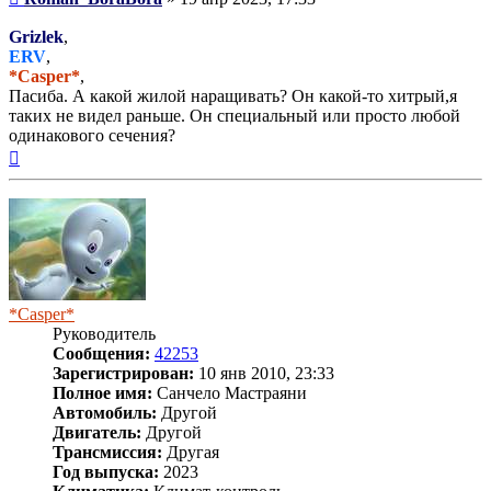
Grizlek
,
ERV
,
*Casper*
,
Пасиба. А какой жилой наращивать? Он какой-то хитрый,я
таких не видел раньше. Он специальный или просто любой
одинакового сечения?
Вернуться
к
началу
*Casper*
Руководитель
Сообщения:
42253
Зарегистрирован:
10 янв 2010, 23:33
Полное имя:
Санчело Мастраяни
Автомобиль:
Другой
Двигатель:
Другой
Трансмиссия:
Другая
Год выпуска:
2023