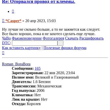
Re: Оторвался провод от клеммы.
Цитата
Сообщение
*Casper*
»
20 апр 2023, 15:03
Ну лучше не смльно больше, а то не зажмется как следует.
Все было хорошо, пока я не захотел сделать еще лучше.
ЧаВо
Фьюженоведение
Фотогалерея
Скачать
Расшифровать
DTC
:
Как вставить картинку
|
Полезные фишки форума
Вернуться
к
началу
Roman_BoraBora
Сообщения:
165
Зарегистрирован:
22 янв 2020, 23:04
Полное имя:
Великий и Газированный
Двигатель:
1.6 Бензин
Трансмиссия:
Механическая
Год выпуска:
2006
Климатика:
Нет
Люк на крыше:
Нет
Откуда:
Королев