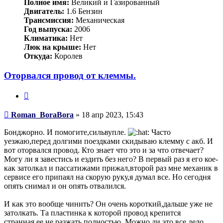
Полное имя:
Великий и Газированный
Двигатель:
1.6 Бензин
Трансмиссия:
Механическая
Год выпуска:
2006
Климатика:
Нет
Люк на крыше:
Нет
Откуда:
Королев
Оторвался провод от клеммы.
Цитата
Сообщение
Roman_BoraBora
»
18 апр 2023, 15:43
Бонджорно. И помогите,сильвупле.
Часто
уезжаю,перед долгими поездками скидываю клемму с акб. И
вот оторвался провод. Кто знает что это и за что отвечает?
Могу ли я завестись и ездить без него? В первый раз я его кое-
как затолкал и пассатижами прижал,второй раз мне механик в
сервисе его припаял на скорую руку,я думал все. Но сегодня
опять снимал и он опять отвалился.
И как это вообще чинить? Он очень короткий,дальше уже не
затолкать. Та пластинка к которой провод крепится
странная,ее не разжать полностью. Можно ли это все дело