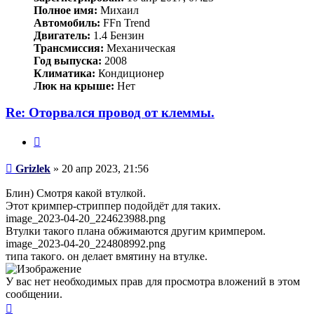
Полное имя:
Михаил
Автомобиль:
FFn Trend
Двигатель:
1.4 Бензин
Трансмиссия:
Механическая
Год выпуска:
2008
Климатика:
Кондиционер
Люк на крыше:
Нет
Re: Оторвался провод от клеммы.
Цитата
Сообщение
Grizlek
»
20 апр 2023, 21:56
Блин) Смотря какой втулкой.
Этот кримпер-стриппер подойдёт для таких.
image_2023-04-20_224623988.png
Втулки такого плана обжимаются другим кримпером.
image_2023-04-20_224808992.png
типа такого. он делает вмятину на втулке.
У вас нет необходимых прав для просмотра вложений в этом
сообщении.
Вернуться