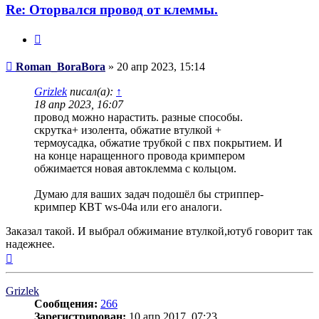
Re: Оторвался провод от клеммы.
Цитата
Сообщение
Roman_BoraBora
»
20 апр 2023, 15:14
Grizlek
писал(а):
↑
18 апр 2023, 16:07
провод можно нарастить. разные способы.
скрутка+ изолента, обжатие втулкой +
термоусадка, обжатие трубкой с пвх покрытием. И
на конце наращенного провода кримпером
обжимается новая автоклемма с кольцом.
Думаю для ваших задач подошёл бы стриппер-
кримпер КВТ ws-04a или его аналоги.
Заказал такой. И выбрал обжимание втулкой,ютуб говорит так
надежнее.
Вернуться
к
началу
Grizlek
Сообщения:
266
Зарегистрирован:
10 апр 2017, 07:23