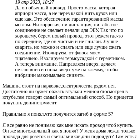
19 апр 2023, 18:27
Да он обычный провод. Просто масса, которая
априори масса, а не через какой-нить кузов или
еще как. Это обеспечение гарантированной массы
мозгам. Ни коррозия, ни дистанция, ни забытое
соединение не сделает печали для ЭБУ. Так что по
хорошему, берем новый провод. этот режем где-то
по середине, где он чистый и не гнилой. Лучше
сварить, но можно и спаять или еще лучше сжать
соединение. Изолируем, от флюса моем
тщательно. Изолируем термоусадкой с герметиком.
А теперь внимание. Направляем вверх, делаем
петлю вниз и снова вверх уже на клемму, чтобы
вибрации максимально снизить.
Машина стоит на парковке,электричества рядом нет.
Достаточно ли бужет обжать втулкой медной?посмотрел в
ютубе,там говорят самый оптимальный способ. Но придется
покупать допинструмент.
Правильно я понял,что получится загиб в форме S?
Я все равно не понимаю как мне искать провод чтоб купить.
Он же многожильный как я понял? У меня дома лежат только
провода для розеток и светильников,они подойдут? Там есть с