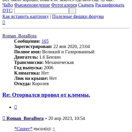
ЧаВо
Фьюженоведение
Фотогалерея
Скачать
Расшифровать
DTC
:
Как вставить картинку
|
Полезные фишки форума
Вернуться
к
началу
Roman_BoraBora
Сообщения:
165
Зарегистрирован:
22 янв 2020, 23:04
Полное имя:
Великий и Газированный
Двигатель:
1.6 Бензин
Трансмиссия:
Механическая
Год выпуска:
2006
Климатика:
Нет
Люк на крыше:
Нет
Откуда:
Королев
Re: Оторвался провод от клеммы.
Цитата
Сообщение
Roman_BoraBora
»
20 апр 2023, 10:54
*Casper*
писал(а):
↑