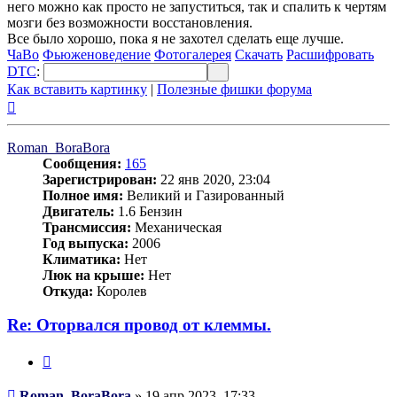
него можно как просто не запуститься, так и спалить к чертям
мозги без возможности восстановления.
Все было хорошо, пока я не захотел сделать еще лучше.
ЧаВо
Фьюженоведение
Фотогалерея
Скачать
Расшифровать
DTC
:
Как вставить картинку
|
Полезные фишки форума
Вернуться
к
началу
Roman_BoraBora
Сообщения:
165
Зарегистрирован:
22 янв 2020, 23:04
Полное имя:
Великий и Газированный
Двигатель:
1.6 Бензин
Трансмиссия:
Механическая
Год выпуска:
2006
Климатика:
Нет
Люк на крыше:
Нет
Откуда:
Королев
Re: Оторвался провод от клеммы.
Цитата
Сообщение
Roman_BoraBora
»
19 апр 2023, 17:33