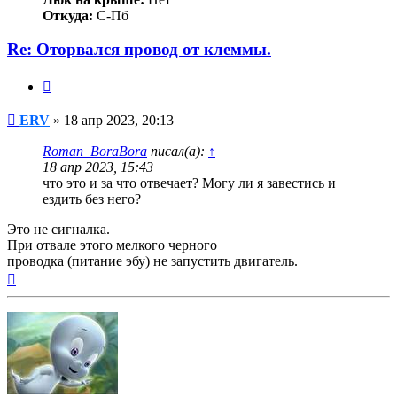
Откуда:
С-Пб
Re: Оторвался провод от клеммы.
Цитата
Сообщение
ERV
»
18 апр 2023, 20:13
Roman_BoraBora
писал(а):
↑
18 апр 2023, 15:43
что это и за что отвечает? Могу ли я завестись и
ездить без него?
Это не сигналка.
При отвале этого мелкого черного
проводка (питание эбу) не запустить двигатель.
Вернуться
к
началу