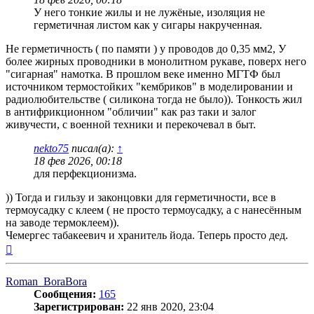
У него тонкие жилы и не лужёные, изоляция не
герметичная листом как у сигары накрученная.
Не герметичность ( по памяти ) у проводов до 0,35 мм2, У
более жирных проводники в монолитном рукаве, поверх него
"сигарная" намотка. В прошлом веке именно МГТФ был
источником термостойких "кембриков" в моделировании и
радиолюбительстве ( силикона тогда не было)). Тонкость жил
в антифрикционном "обличии" как раз таки и залог
живучести, с военной техники и перекочевал в быт.
nekto75
писал(а):
↑
18 фев 2026, 00:18
для перфекционизма.
)) Тогда и гильзу и законцовки для герметичности, все в
термоусадку с клеем ( не просто термоусадку, а с нанесённым
на заводе термоклеем)).
Чемергес табакеевич и хранитель йода. Теперь просто дед.
Вернуться
к
началу
Roman_BoraBora
Сообщения:
165
Зарегистрирован:
22 янв 2020, 23:04