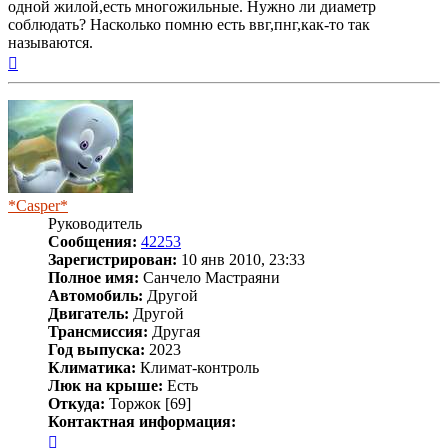
одной жилой,есть многожильные. Нужно ли диаметр
соблюдать? Насколько помню есть ввг,пнг,как-то так
называются.
Вернуться
к
началу
*Casper*
Руководитель
Сообщения:
42253
Зарегистрирован:
10 янв 2010, 23:33
Полное имя:
Санчело Мастраяни
Автомобиль:
Другой
Двигатель:
Другой
Трансмиссия:
Другая
Год выпуска:
2023
Климатика:
Климат-контроль
Люк на крыше:
Есть
Откуда:
Торжок [69]
Контактная информация:
Контактная