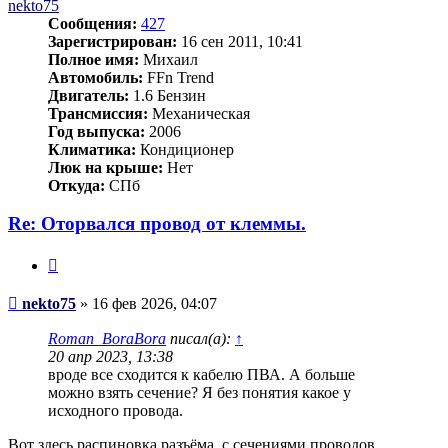
nekto75
Сообщения:
427
Зарегистрирован:
16 сен 2011, 10:41
Полное имя:
Михаил
Автомобиль:
FFn Trend
Двигатель:
1.6 Бензин
Трансмиссия:
Механическая
Год выпуска:
2006
Климатика:
Кондиционер
Люк на крыше:
Нет
Откуда:
СПб
Re: Оторвался провод от клеммы.
Цитата
Сообщение
nekto75
»
16 фев 2026, 04:07
Roman_BoraBora
писал(а):
↑
20 апр 2023, 13:38
вроде все сходится к кабелю ПВА. А больше
можно взять сечение? Я без понятия какое у
исходного провода.
Вот здесь распиновка разъёма, с сечениями проводов.