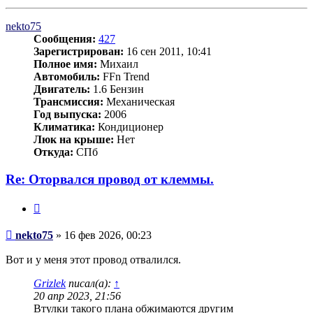
к
началу
nekto75
Сообщения:
427
Зарегистрирован:
16 сен 2011, 10:41
Полное имя:
Михаил
Автомобиль:
FFn Trend
Двигатель:
1.6 Бензин
Трансмиссия:
Механическая
Год выпуска:
2006
Климатика:
Кондиционер
Люк на крыше:
Нет
Откуда:
СПб
Re: Оторвался провод от клеммы.
Цитата
Сообщение
nekto75
»
16 фев 2026, 00:23
Вот и у меня этот провод отвалился.
Grizlek
писал(а):
↑
20 апр 2023, 21:56
Втулки такого плана обжимаются другим