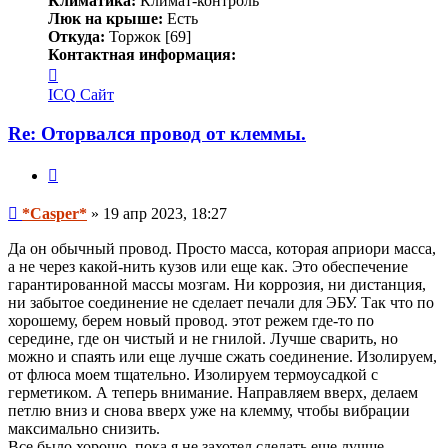
Климатика:
Климат-контроль
Люк на крыше:
Есть
Откуда:
Торжок [69]
Контактная информация:
Контактная
информация
ICQ
Сайт
пользователя
*Casper*
Re: Оторвался провод от клеммы.
Цитата
Сообщение
*Casper*
»
19 апр 2023, 18:27
Да он обычный провод. Просто масса, которая априори масса,
а не через какой-нить кузов или еще как. Это обеспечение
гарантированной массы мозгам. Ни коррозия, ни дистанция,
ни забытое соединение не сделает печали для ЭБУ. Так что по
хорошему, берем новый провод. этот режем где-то по
середине, где он чистый и не гнилой. Лучше сварить, но
можно и спаять или еще лучше сжать соединение. Изолируем,
от флюса моем тщательно. Изолируем термоусадкой с
герметиком. А теперь внимание. Направляем вверх, делаем
петлю вниз и снова вверх уже на клемму, чтобы вибрации
максимально снизить.
Все было хорошо, пока я не захотел сделать еще лучше.