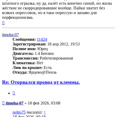
штатного огрызка, ну да, налёт есть конечно синий, но жилы
жёсткие не скорродировавшие вообще. Пайки хватит без
всяких опрессовок, но я таки опрессую и запаяю для
перфекционизма.
Вернуться
к
началу
timoha-07
Сообщения:
11424
Зарегистрирован:
18 апр 2012, 19:53
Полное имя:
Юрец
Двигатель:
1.4 Бензин
Трансмиссия:
Роботизированная
Климатика:
Нет
Люк на крыше:
Есть
Откуда:
Ярцево@Пенза
Re: Оторвался провод от клеммы.
Цитата
Сообщение
timoha-07
»
18 фев 2026, 03:08
nekto75
писал(а):
↑
18 фев 2026, 00:18