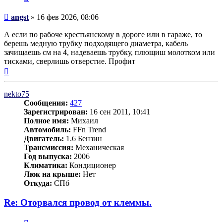
Сообщение
angst
»
16 фев 2026, 08:06
А если по рабоче крестьянскому в дороге или в гараже, то
берешь медную трубку подходящего диаметра, кабель
зачищаешь см на 4, надеваешь трубку, плющиш молотком или
тисками, сверлишь отверстие. Профит
Вернуться
к
началу
nekto75
Сообщения:
427
Зарегистрирован:
16 сен 2011, 10:41
Полное имя:
Михаил
Автомобиль:
FFn Trend
Двигатель:
1.6 Бензин
Трансмиссия:
Механическая
Год выпуска:
2006
Климатика:
Кондиционер
Люк на крыше:
Нет
Откуда:
СПб
Re: Оторвался провод от клеммы.
Цитата