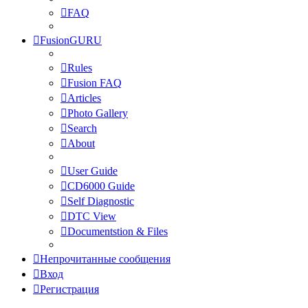
FAQ
FusionGURU
Rules
Fusion FAQ
Articles
Photo Gallery
Search
About
User Guide
CD6000 Guide
Self Diagnostic
DTC View
Documentstion & Files
Непрочитанные сообщения
Вход
Регистрация