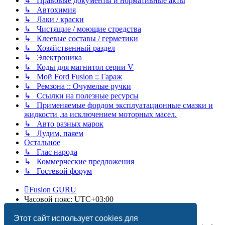
↳ Правовые документы и нормативные акты
↳ Автохимия
↳ Лаки / краски
↳ Чистящие / моющие стредства
↳ Клеевые составы / герметики
↳ Хозяйственный раздел
↳ Электроника
↳ Коды для магнитол серии V
↳ Мой Ford Fusion :: Гараж
↳ Ремзона :: Очумелые ручки
↳ Ссылки на полезные ресурсы
↳ Применяемые фордом эксплуатационные смазки и
жидкости ,за исключением моторных масел.
↳ Авто разных марок
↳ Лудим, паяем
Остальное
↳ Глас народа
↳ Коммерческие предложения
↳ Гостевой форум
Fusion GURU
Часовой пояс:
UTC+03:00
Удалить cookies
Этот сайт использует cookies для