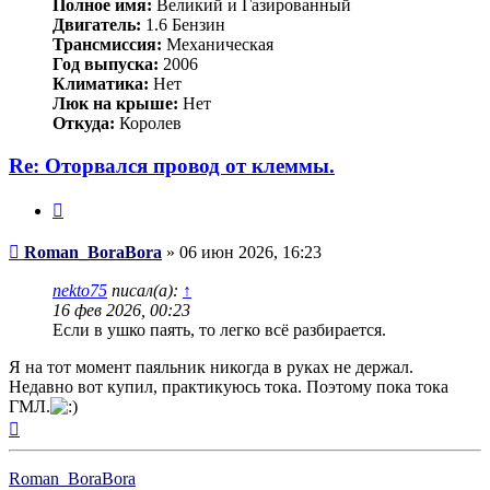
Полное имя:
Великий и Газированный
Двигатель:
1.6 Бензин
Трансмиссия:
Механическая
Год выпуска:
2006
Климатика:
Нет
Люк на крыше:
Нет
Откуда:
Королев
Re: Оторвался провод от клеммы.
Цитата
Сообщение
Roman_BoraBora
»
06 июн 2026, 16:23
nekto75
писал(а):
↑
16 фев 2026, 00:23
Если в ушко паять, то легко всё разбирается.
Я на тот момент паяльник никогда в руках не держал.
Недавно вот купил, практикуюсь тока. Поэтому пока тока
ГМЛ.
Вернуться
к
началу
Roman_BoraBora