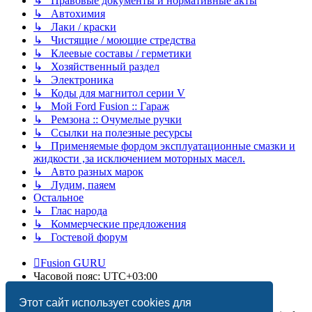
↳ Правовые документы и нормативные акты
↳ Автохимия
↳ Лаки / краски
↳ Чистящие / моющие стредства
↳ Клеевые составы / герметики
↳ Хозяйственный раздел
↳ Электроника
↳ Коды для магнитол серии V
↳ Мой Ford Fusion :: Гараж
↳ Ремзона :: Очумелые ручки
↳ Ссылки на полезные ресурсы
↳ Применяемые фордом эксплуатационные смазки и
жидкости ,за исключением моторных масел.
↳ Авто разных марок
↳ Лудим, паяем
Остальное
↳ Глас народа
↳ Коммерческие предложения
↳ Гостевой форум
Fusion GURU
Часовой пояс:
UTC+03:00
Удалить cookies
Этот сайт использует cookies для