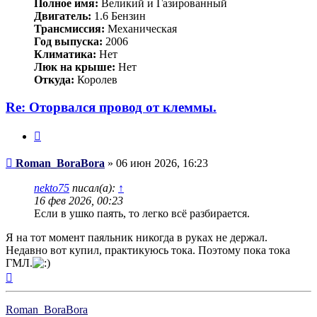
Полное имя:
Великий и Газированный
Двигатель:
1.6 Бензин
Трансмиссия:
Механическая
Год выпуска:
2006
Климатика:
Нет
Люк на крыше:
Нет
Откуда:
Королев
Re: Оторвался провод от клеммы.
Цитата
Сообщение
Roman_BoraBora
»
06 июн 2026, 16:23
nekto75
писал(а):
↑
16 фев 2026, 00:23
Если в ушко паять, то легко всё разбирается.
Я на тот момент паяльник никогда в руках не держал.
Недавно вот купил, практикуюсь тока. Поэтому пока тока
ГМЛ.
Вернуться
к
началу
Roman_BoraBora