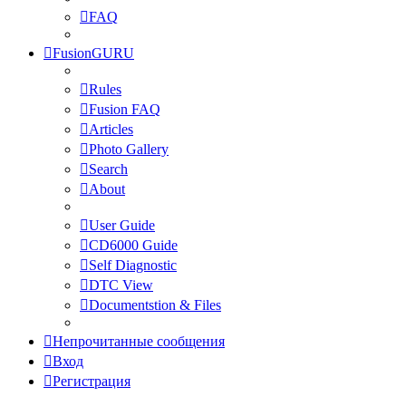
FAQ
FusionGURU
Rules
Fusion FAQ
Articles
Photo Gallery
Search
About
User Guide
CD6000 Guide
Self Diagnostic
DTC View
Documentstion & Files
Непрочитанные сообщения
Вход
Регистрация