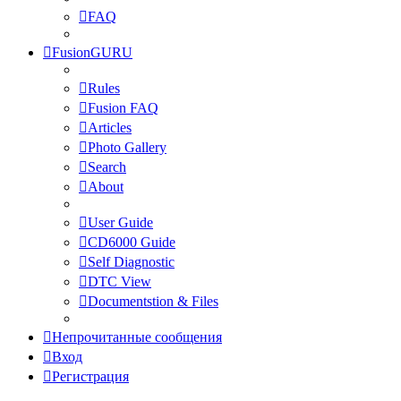
FAQ
FusionGURU
Rules
Fusion FAQ
Articles
Photo Gallery
Search
About
User Guide
CD6000 Guide
Self Diagnostic
DTC View
Documentstion & Files
Непрочитанные сообщения
Вход
Регистрация