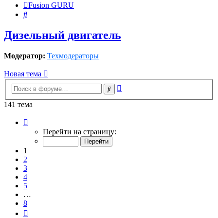
Fusion GURU
Поиск
Дизельный двигатель
Модератор:
Техмодераторы
Новая тема
Расширенный
Поиск
поиск
141 тема
Страница
1
Перейти на страницу:
из
8
1
2
3
4
5
…
8
След.