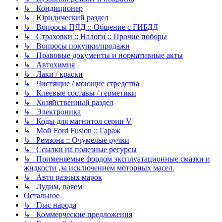
↳ Кондиционер
↳ Юридический раздел
↳ Вопросы ПДД :: Общение с ГИБДД
↳ Страховки :: Налоги :: Прочие поборы
↳ Вопросы покупки/продажи
↳ Правовые документы и нормативные акты
↳ Автохимия
↳ Лаки / краски
↳ Чистящие / моющие стредства
↳ Клеевые составы / герметики
↳ Хозяйственный раздел
↳ Электроника
↳ Коды для магнитол серии V
↳ Мой Ford Fusion :: Гараж
↳ Ремзона :: Очумелые ручки
↳ Ссылки на полезные ресурсы
↳ Применяемые фордом эксплуатационные смазки и
жидкости ,за исключением моторных масел.
↳ Авто разных марок
↳ Лудим, паяем
Остальное
↳ Глас народа
↳ Коммерческие предложения