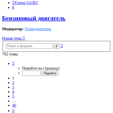
Fusion GURU
Поиск
Бензиновый двигатель
Модератор:
Техмодераторы
Новая тема
Расширенный
Поиск
поиск
792 темы
Страница
1
Перейти на страницу:
из
40
1
2
3
4
5
…
40
След.