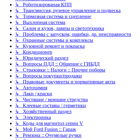
↳ Роботизированая КПП
↳ Трансмиссия, рулевое управление и подвеска
↳ Тормозная система и сцепление
↳ Выхлопная система
↳ Салон и кузов, лампы и светотехника
↳ Проблемы с запуском, ошибки, др. неисправности
↳ Охранные системы и комплексы
↳ Кузовной ремонт и покраска
↳ Кондиционер
↳ Юридический раздел
↳ Вопросы ПДД :: Общение с ГИБДД
↳ Страховки :: Налоги :: Прочие поборы
↳ Вопросы покупки/продажи
↳ Правовые документы и нормативные акты
↳ Автохимия
↳ Лаки / краски
↳ Чистящие / моющие стредства
↳ Клеевые составы / герметики
↳ Хозяйственный раздел
↳ Электроника
↳ Коды для магнитол серии V
↳ Мой Ford Fusion :: Гараж
↳ Ремзона :: Очумелые ручки