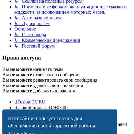
↳ Ссылки на полезные ресурсы
↳ Применяемые фордом эксплуатационные смазки и
жидкости ,за исключением моторных масел.
↳ Авто разных марок
↳ Лудим, паяем
Остальное
↳ Глас народа
↳ Коммерческие предложения
↳ Гостевой форум
Права доступа
Вы
не можете
начинать темы
Вы
не можете
отвечать на сообщения
Вы
не можете
редактировать свои сообщения
Вы
не можете
удалять свои сообщения
Вы
не можете
добавлять вложения
Fusion GURU
Часовой пояс:
UTC+03:00
Удалить cookies
Этот сайт использует cookies для
Создано на основе
phpBB
® Forum Software © phpBB Limited
обеспечения своей корректной работы.
Подробнее