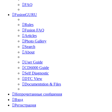
FAQ
FusionGURU
Rules
Fusion FAQ
Articles
Photo Gallery
Search
About
User Guide
CD6000 Guide
Self Diagnostic
DTC View
Documentstion & Files
Непрочитанные сообщения
Вход
Регистрация