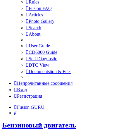
Rules
Fusion FAQ
Articles
Photo Gallery
Search
About
User Guide
CD6000 Guide
Self Diagnostic
DTC View
Documentstion & Files
Непрочитанные сообщения
Вход
Регистрация
Fusion GURU
Поиск
Бензиновый двигатель