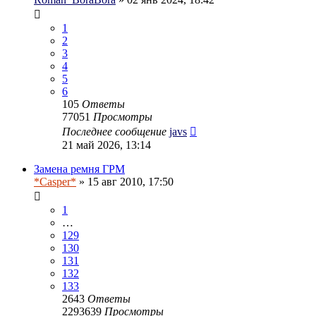
1
2
3
4
5
6
105
Ответы
77051
Просмотры
Последнее сообщение
javs
21 май 2026, 13:14
Замена ремня ГРМ
*Casper*
» 15 авг 2010, 17:50
1
…
129
130
131
132
133
2643
Ответы
2293639
Просмотры