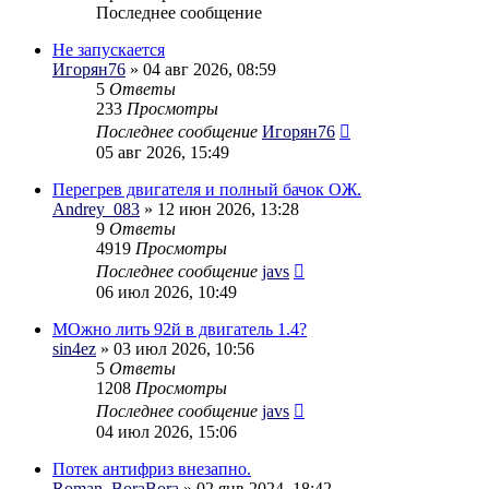
Последнее сообщение
Не запускается
Игорян76
» 04 авг 2026, 08:59
5
Ответы
233
Просмотры
Последнее сообщение
Игорян76
05 авг 2026, 15:49
Перегрев двигателя и полный бачок ОЖ.
Andrey_083
» 12 июн 2026, 13:28
9
Ответы
4919
Просмотры
Последнее сообщение
javs
06 июл 2026, 10:49
МОжно лить 92й в двигатель 1.4?
sin4ez
» 03 июл 2026, 10:56
5
Ответы
1208
Просмотры
Последнее сообщение
javs
04 июл 2026, 15:06
Потек антифриз внезапно.
Roman_BoraBora
» 02 янв 2024, 18:42