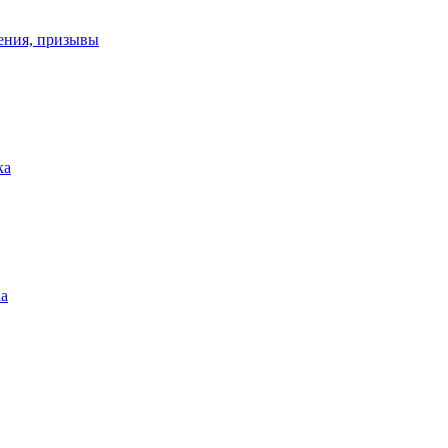
ения, призывы
ка
ка