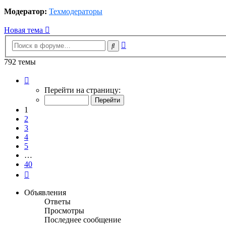
Модератор:
Техмодераторы
Новая тема
Расширенный
Поиск
поиск
792 темы
Страница
1
Перейти на страницу:
из
40
1
2
3
4
5
…
40
След.
Объявления
Ответы
Просмотры
Последнее сообщение