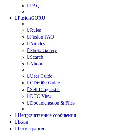
FAQ
FusionGURU
Rules
Fusion FAQ
Articles
Photo Gallery
Search
About
User Guide
CD6000 Guide
Self Diagnostic
DTC View
Documentstion & Files
Непрочитанные сообщения
Вход
Регистрация